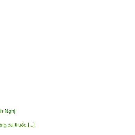
nh Nghị
ng cai thuốc [...]