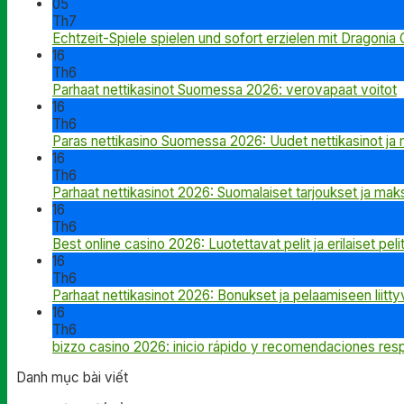
05
Th7
Echtzeit-Spiele spielen und sofort erzielen mit Dragonia
16
Th6
Parhaat nettikasinot Suomessa 2026: verovapaat voitot
16
Th6
Paras nettikasino Suomessa 2026: Uudet nettikasinot ja
16
Th6
Parhaat nettikasinot 2026: Suomalaiset tarjoukset ja mak
16
Th6
Best online casino 2026: Luotettavat pelit ja erilaiset peli
16
Th6
Parhaat nettikasinot 2026: Bonukset ja pelaamiseen liittyv
16
Th6
bizzo casino 2026: inicio rápido y recomendaciones res
Danh mục bài viết