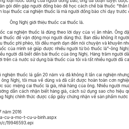
ụng loại nước uống của người đồng bào, ông đã đoạn tuyệt được t
hăn gói đến gặp người đồng bào để học cách chế bài thuốc “thần 
n loại thuốc cai nghiện thuốc lá mà người đồng bào chỉ dạy trước 
Ông Nghị giới thiệu thuốc cai thuốc lá.
uốc cai nghiện thuốc lá đúng theo lời dạy của vị ân nhân. Ông đ
 thuốc để vận động mọi người dùng thử. Ban đầu không ít người từ
ếu thuốc phì phèo, tôi đều mạnh dạn đến nói chuyện và khuyên nh
 thuốc của mình sẽ giúp được nhiều người từ bỏ thuốc lá”-ông Ng
hiều người đã biết đến bài thuốc của ông Nghị. Hàng trăm người d
 trên cả nước sử dụng bài thuốc của tôi và rất nhiều người đã ca
ghiện thuốc lá gần 20 năm và đã không ít lần cai nghiện nhưng 
 ông Nghị, tôi mua về dùng và đã cắt được hoàn toàn cơn nghiệ
nước súc miệng cai thuốc lá giả, nhái hàng của ông. Nhiều người 
ớng dẫn cách nhận biết hàng giả, cách sử dụng sao cho hiệu quả,
ng Nghị chính thức được cấp giấy chứng nhận về sản phẩm nước s
7 năm 2016
la-cu-a-mo-t-cu-u-binh.aspx
h/c/19946593.epi