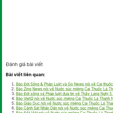
Đánh giá bài viết
Bài viết liên quan:
Báo Đời Sống & Pháp Luật và Go News nói về Cai thuốc 
Báo Zing News nói về Nước súc miệng Cai Thuốc Lá Th
Báo Đời sống và Pháp luật đưa tin về Thầy Lang Nghị 5 k
Báo VietQ nói về Nước súc miệng Cai Thuốc Lá Thanh 
Báo Giáo Dục nói về Nước súc miệng Cai Thuốc Lá Than
Báo Cảnh Sát Nhân Dân nói về Nước súc miệng Cai Thu
Báo Đất Việt nói về Nước súc miệng Cai Thuốc Lá Than