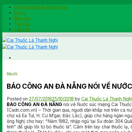
Skip
Chứng nhận & Danh hiệu
to
Đại lý
content
Báo chí
Tin tức
Liên hệ
Trang chủ
Hướng dẫn
Báo chí
Khách hàng chia sẻ
Kiểm tra chính hãng
BÁO CÔNG AN ĐÀ NẴNG NÓI VỀ NƯỚC
Đặt hàng
Posted on
27/07/2016
25/10/2018
by
Cai Thuốc Lá Thanh Ngh
Hotline: 0902791922
BÁO CÔNG AN ĐÀ NẴNG
nói về Nước súc miệng Cai Thuốc 
(Cadn.com.vn) – Thời gian qua, người dân khắp nơi trên cả nư
chợ xã Ea Tul, H. Cư M’gar, Đắc Lắc), giúp cho hàng ngàn ngườ
ông Nghị cho hay: “Năm 1982, nhập ngũ tại Sư đoàn 304 Quân
tinh” để giúp tôi từ bỏ thuốc lá”. Cầm trên tay chai thuốc 