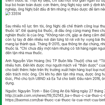
thèm thuốc lá. Thật kỳ diệu, chỉ sau một thời gian ngắn sử d
loại bỏ hoàn toàn được cơn thèm, ông Nghị nảy sinh ý định k
nghiệp, ông Nghị bắt đầu đi tìm những vị thảo dược để làm nê
Sau nhiều nỗ lực tìm tòi, ông Nghị đã chế thành công loại th
thuốc lá”. Để quảng bá thuốc, đi đâu ông cũng mang theo chai
nghiện thuốc lá của ông. “Không nản chí, gặp ai đang cầm đi
còn tự tay đi đến nhiều nơi dán từng tờ rơi với hy vọng bài
mang lại thành quả. Tháng 8-2015, qua thông tin đại chúng, n
thuốc lá. “Chỉ chưa đầy một năm nhưng có tới hàng ngàn người
đến tận nhà mua thuốc.
Anh Nguyễn Văn Hoàng (trú TP Buôn Ma Thuột) chia sẻ: “Tôi n
nhiều hơn. Đến khi được mọi người mách về “thần dược” của
cho biết thêm: hiện trên thị trường xuất hiện hàng loạt loại 
đến trách móc ông. Chỉ khi họ đến tận nhà mua, được ông hư
Đức, Phó chủ tịch UBND xã Ea Tul cho biết: Đầu năm 2016, ô
dụng.
Nguồn: Nguyên Trịnh – Báo Công An Đà Nẵng ngày 27 tháng 
http://cadn.com.vn/news/119_152143_ba-i-thuo-c-cai-thuo-c-
https://baomoi.com/bai-thuoc-cai-thuoc-la-cua-mot-cuu-bin