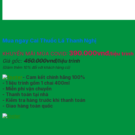
Mua ngay Cai Thuốc Lá Thanh Nghị
390.000vnđ
KHUYẾN MÃI MÙA COVID:
/liệu trình
450.000vnđ
Giá gốc:
/liệu trình
(Giảm thêm 10% đối với khách hàng cũ)
- Cam kết chính hãng 100%
- 1 liệu trình gồm 1 chai 400ml
- Miễn phí vận chuyển
- Thanh toán tại nhà
- Kiểm tra hàng trước khi thanh toán
- Giao hàng toàn quốc