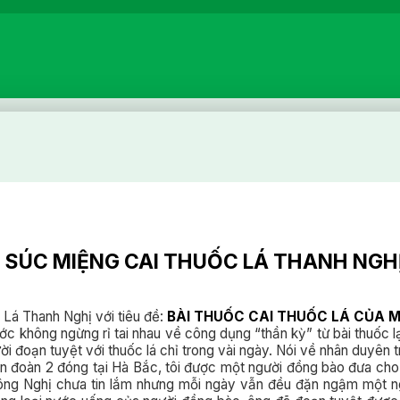
 SÚC MIỆNG CAI THUỐC LÁ THANH NGH
ị
Lá Thanh Nghị với tiêu đề:
BÀI THUỐC CAI THUỐC LÁ CỦA M
ớc không ngừng rỉ tai nhau về công dụng “thần kỳ” từ bài thuốc 
i đoạn tuyệt với thuốc lá chỉ trong vài ngày. Nói về nhân duyên tr
 đoàn 2 đóng tại Hà Bắc, tôi được một người đồng bào đưa cho m
lạ, ông Nghị chưa tin lắm nhưng mỗi ngày vẫn đều đặn ngậm một 