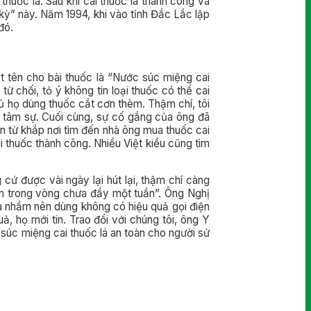
huốc lá. Sau khi cai thuốc lá thành công và
kỳ” này. Năm 1994, khi vào tỉnh Đắc Lắc lập
đó.
ặt tên cho bài thuốc là “Nước súc miệng cai
 chối, tỏ ý không tin loại thuốc có thể cai
ủ họ dùng thuốc cắt cơn thèm. Thậm chí, tôi
hị tâm sự. Cuối cùng, sự cố gắng của ông đã
ân từ khắp nơi tìm đến nhà ông mua thuốc cai
i thuốc thành công. Nhiều Việt kiều cũng tìm
cứ được vài ngày lại hút lại, thậm chí càng
n trong vòng chưa đầy một tuần”. Ông Nghị
mua nhầm nên dùng không có hiệu quả gọi điện
 họ mới tin. Trao đổi với chúng tôi, ông Y
úc miệng cai thuốc lá an toàn cho người sử