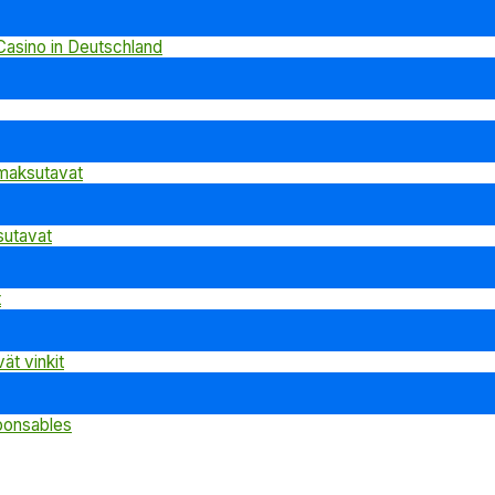
 Casino in Deutschland
 maksutavat
sutavat
t
ät vinkit
ponsables