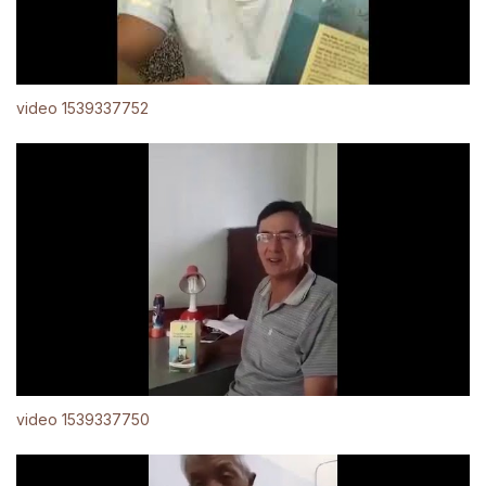
video 1539337752
video 1539337750