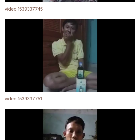
video 1539337745
video 1539337751