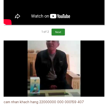
1
of
2
Next
cam nhan khach hang 22000000 000 000159 407