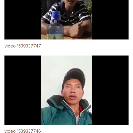
video 1539337747
video 1539337746