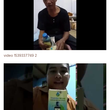
video 1539337749 2