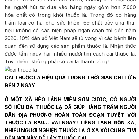
hại người hút tự đưa vào hằng ngày gồm hơn 7.000
hóa chất có trong khói thuốc lá. Trong đó có hàng
trăm loại có hại cho sức khỏe, 69 chất gây ung thư,
nếu không có các biện pháp ngăn chặn thì đến năm
2020, 10% dân số Việt Nam sẽ tử vong vì các bệnh liên
quan đến sử dụng các sản phẩm thuốc lá. Nhận thức
được tầm nguy hại, nhiều người tìm cách cai thuốc lá.
Tuy nhiên, không phải cứ cai là thành công!
CAI THUỐC LÁ HIỆU QUẢ TRONG THỜI GIAN CHỈ TỪ 5
ĐẾN 7 NGÀY
Ở MỘT XÃ HẺO LÁNH MIỀN SƠN CƯỚC, CÓ NGƯỜI
SỞ HỮU BÀI THUỐC LẠ ĐÃ GIÚP HÀNG TRĂM NGƯỜI
DÂN ĐỊA PHƯƠNG HOÀN TOÀN ĐOẠN TUYỆT VỚI
THUỐC LÁ SAU… VÀI NGÀY! TIẾNG LÀNH ĐỒN XA,
NHIỀU NGƯỜI NGHIỆN THUỐC LÁ Ở XA XÔI CŨNG TÌM
ĐẾN NƠI NÀY ĐỂ LẤY THUỐC CAI.