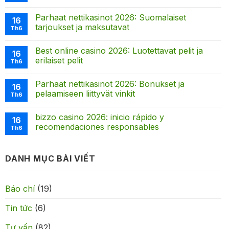
Parhaat nettikasinot 2026: Suomalaiset
16
tarjoukset ja maksutavat
Th6
Best online casino 2026: Luotettavat pelit ja
16
erilaiset pelit
Th6
Parhaat nettikasinot 2026: Bonukset ja
16
pelaamiseen liittyvät vinkit
Th6
bizzo casino 2026: inicio rápido y
16
recomendaciones responsables
Th6
DANH MỤC BÀI VIẾT
Báo chí
(19)
Tin tức
(6)
Tư vấn
(82)