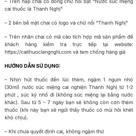
– Trên nắp chai có dòng chữ nổi bật “Nước súc miệng
cai thuốc lá Thanh Nghị”
– 2 bên bề mặt chai có logo và chữ nổi “Thanh Nghị”
– Trên nhãn chai có mã cào tích hợp mã sản phẩm để
khách hàng kiểm tra trực tiếp tại website:
https://caithuoclangnghi.com và tem chống hàng giả
HƯỚNG DẪN SỬ DỤNG:
– Nhịn hút thuốc đến lúc thèm, ngậm 1 ngụm nhỏ
(30ml) nước súc miệng cai nghiện Thanh Nghị từ 1-2
phút , súc kỹ nhổ đi (không súc miệng lại bằng nước
khác). Sau từ 5 – 7 ngày bạn sẽ không còn cơn thèm
thuốc (khi này bạn sẽ ngửi thấy thuốc có mùi hôi khét
khó chịu).
– Khi chưa quyết định cai, không ngậm thử