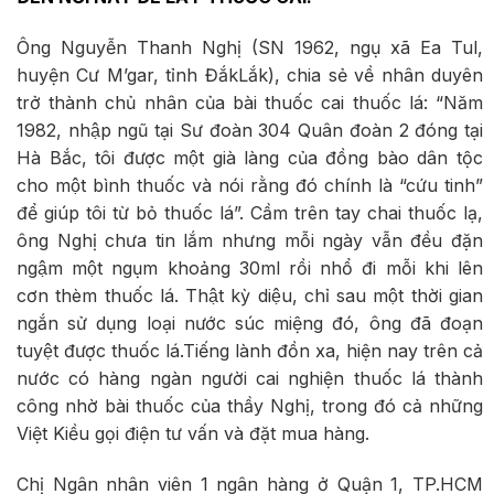
Ông Nguyễn Thanh Nghị (SN 1962, ngụ xã Ea Tul,
huyện Cư M’gar, tỉnh ĐắkLắk), chia sẻ về nhân duyên
trở thành chủ nhân của bài thuốc cai thuốc lá: “Năm
1982, nhập ngũ tại Sư đoàn 304 Quân đoàn 2 đóng tại
Hà Bắc, tôi được một già làng của đồng bào dân tộc
cho một bình thuốc và nói rằng đó chính là “cứu tinh”
để giúp tôi từ bỏ thuốc lá”. Cầm trên tay chai thuốc lạ,
ông Nghị chưa tin lắm nhưng mỗi ngày vẫn đều đặn
ngậm một ngụm khoảng 30ml rồi nhổ đi mỗi khi lên
cơn thèm thuốc lá. Thật kỳ diệu, chỉ sau một thời gian
ngắn sử dụng loại nước súc miệng đó, ông đã đoạn
tuyệt được thuốc lá.Tiếng lành đồn xa, hiện nay trên cả
nước có hàng ngàn người cai nghiện thuốc lá thành
công nhờ bài thuốc của thầy Nghị, trong đó cả những
Việt Kiều gọi điện tư vấn và đặt mua hàng.
Chị Ngân nhân viên 1 ngân hàng ở Quận 1, TP.HCM