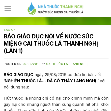
Skip
to
content
BÁO CHÍ
BÁO GIÁO DỤC NÓI VỀ NƯỚC SÚC
MIỆNG CAI THUỐC LÁ THANH NGHỊ
(LẦN 1)
POSTED ON
29/08/2016
BY
CAI THUỐC LÁ THANH NGHỊ
BÁO GIÁO DỤC
ngày 29/08/2016 có đưa tin bài viết
‘
NGHIỆN THUỐC LÁ… ĐÃ CÓ THẦY LANG NGHỊ!
‘ với
nội dung sau:
Hút thuốc lá không chỉ có hại cho chính mình mà còn
gây hại cho những người thân xung quanh hít phải khói
thuốc. Theo ước tính của WHO, những hóa chất độc