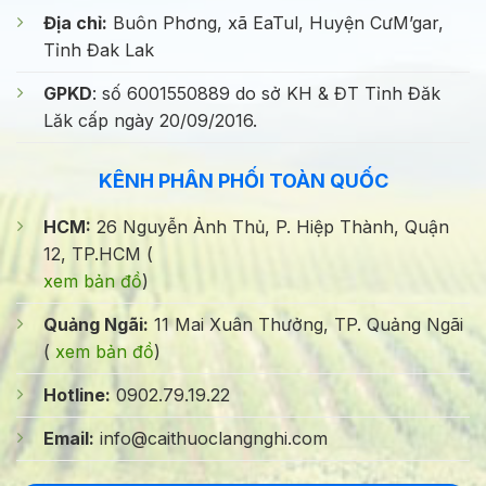
Địa chỉ:
Buôn Phơng, xã EaTul, Huyện CưM’gar,
Tỉnh Đak Lak
GPKD
: số 6001550889 do sở KH & ĐT Tỉnh Đăk
Lăk cấp ngày 20/09/2016.
KÊNH PHÂN PHỐI TOÀN QUỐC
HCM:
26 Nguyễn Ảnh Thủ, P. Hiệp Thành, Quận
12, TP.HCM (
xem bản đồ
)
Quảng Ngãi:
11 Mai Xuân Thưởng, TP. Quảng Ngãi
(
xem bản đồ
)
Hotline:
0902.79.19.22
Email:
info@caithuoclangnghi.com