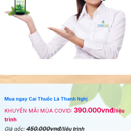
Mua ngay Cai Thuốc Lá Thanh Nghị
390.000vnđ
KHUYẾN MÃI MÙA COVID:
/liệu
trình
450.000vnđ
Giá gốc:
/liệu trình