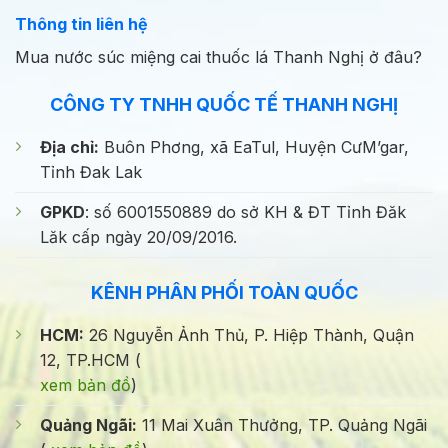
Thông tin liên hệ
Mua nước súc miệng cai thuốc lá Thanh Nghị ở đâu?
CÔNG TY TNHH QUỐC TẾ THANH NGHỊ
Địa chỉ:
Buôn Phơng, xã EaTul, Huyện CưM’gar,
Tỉnh Đak Lak
GPKD
: số 6001550889 do sở KH & ĐT Tỉnh Đăk
Lăk cấp ngày 20/09/2016.
KÊNH PHÂN PHỐI TOÀN QUỐC
HCM:
26 Nguyễn Ảnh Thủ, P. Hiệp Thành, Quận
12, TP.HCM (
xem bản đồ
)
Quảng Ngãi:
11 Mai Xuân Thưởng, TP. Quảng Ngãi