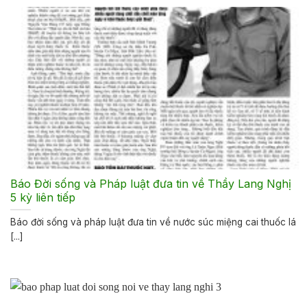
Báo Đời sống và Pháp luật đưa tin về Thầy Lang Nghị
5 kỳ liên tiếp
Báo đời sống và pháp luật đưa tin về nước súc miệng cai thuốc lá
[...]