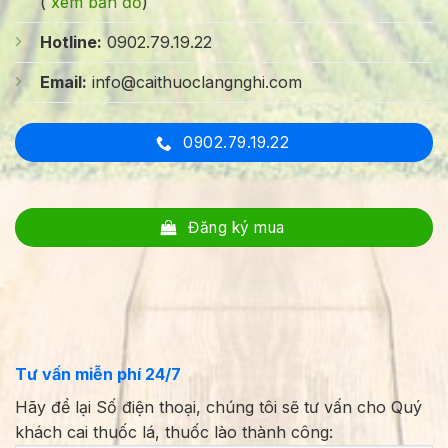
(
xem bản đồ
)
Hotline:
0902.79.19.22
Email:
info@caithuoclangnghi.com
0902.79.19.22
Đăng ký mua
Tư vấn miễn phí 24/7
Hãy để lại Số điện thoại, chúng tôi sẽ tư vấn cho Quý
khách cai thuốc lá, thuốc lào thành công: