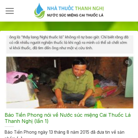
Skip
to
content
Báo Tiền Phong nói về Nước súc miệng Cai Thuốc Lá
Thanh Nghị (lần 1)
Báo Tiền Phong ngày 13 tháng 8 năm 2015 đã đưa tin về sản