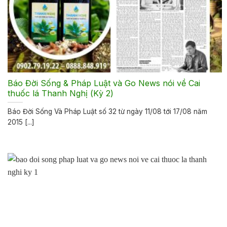
Báo Đời Sống & Pháp Luật và Go News nói về Cai
thuốc lá Thanh Nghị (Kỳ 2)
Báo Đời Sống Và Pháp Luật số 32 từ ngày 11/08 tới 17/08 năm
2015 [...]