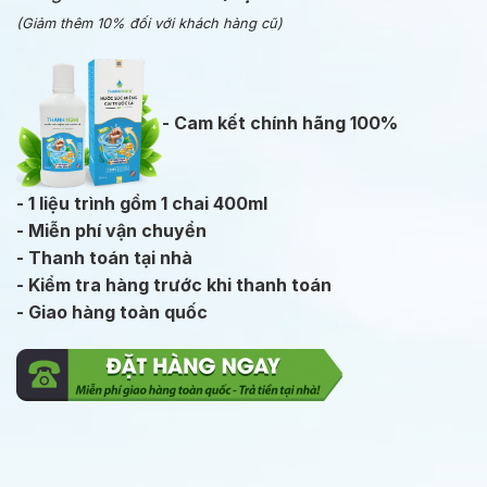
(Giảm thêm 10% đối với khách hàng cũ)
- Cam kết chính hãng 100%
- 1 liệu trình gồm 1 chai 400ml
- Miễn phí vận chuyển
- Thanh toán tại nhà
- Kiểm tra hàng trước khi thanh toán
- Giao hàng toàn quốc