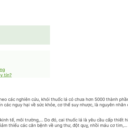
ãng
y tín?
 Theo các nghiên cứu, khói thuốc lá có chưa hơn 5000 thành ph
đến các nguy hại về sức khỏe, cơ thể suy nhược, là nguyên nhâ
inh tế, môi trường,… Do đó, cai thuốc lá là yêu cầu cấp thiết hi
 giảm thiểu các căn bệnh về ung thư, đột quỵ, nhồi máu cơ tim,…