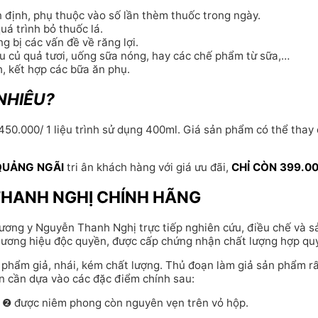
định, phụ thuộc vào số lần thèm thuốc trong ngày.
uá trình bỏ thuốc lá.
 bị các vấn đề về răng lợi.
rau củ quả tươi, uống sữa nóng, hay các chế phẩm từ sữa,…
, kết hợp các bữa ăn phụ.
NHIÊU?
50.000/ 1 liệu trình sử dụng 400ml. Giá sản phẩm có thể thay 
QUẢNG NGÃI
tri ân khách hàng với giá ưu đãi,
CHỈ CÒN 399.00
THANH NGHỊ CHÍNH HÃNG
lương y Nguyễn Thanh Nghị trực tiếp nghiên cứu, điều chế và s
thương hiệu độc quyền, được cấp chứng nhận chất lượng hợp qu
n phẩm giả, nhái, kém chất lượng. Thủ đoạn làm giả sản phẩm rấ
ạn cần dựa vào các đặc điểm chính sau:
và ❷ được niêm phong còn nguyên vẹn trên vỏ hộp.