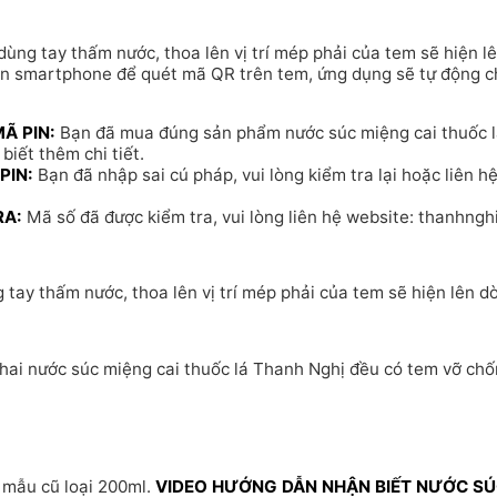
 dùng tay thấm nước, thoa lên vị trí mép phải của tem sẽ hiện 
ên smartphone để quét mã QR trên tem, ứng dụng sẽ tự động c
Ã PIN:
Bạn đã mua đúng sản phẩm nước súc miệng cai thuốc 
biết thêm chi tiết.
PIN:
Bạn đã nhập sai cú pháp, vui lòng kiểm tra lại hoặc liên h
RA:
Mã số đã được kiểm tra, vui lòng liên hệ website: thanhnghi.
g tay thấm nước, thoa lên vị trí mép phải của tem sẽ hiện lên 
ai nước súc miệng cai thuốc lá Thanh Nghị đều có tem vỡ chốn
 mẫu cũ loại 200ml.
VIDEO HƯỚNG DẪN NHẬN BIẾT NƯỚC SÚ