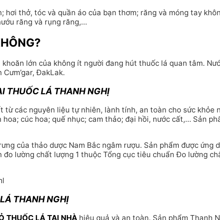
; hơi thở, tóc và quần áo của bạn thơm; răng và móng tay khôn
nướu răng và rụng răng,…
 KHÔNG?
n khoăn lớn của không ít người đang hút thuốc lá quan tâm. Nư
n Cưm’gar, ĐakLak.
I THUỐC LÁ THANH NGHỊ
 từ các nguyên liệu tự nhiên, lành tính, an toàn cho sức khỏe
 hoa; cúc hoa; quế nhục; cam thảo; đại hồi, nước cất,… Sản p
trưng của thảo dược Nam Bắc ngâm rượu. Sản phẩm được ứng dụ
 đo lường chất lượng 1 thuộc Tổng cục tiêu chuẩn Đo lường chấ
ml
LÁ THANH NGHỊ
Ỏ THUỐC LÁ TẠI NHÀ
hiệu quả và an toàn. Sản phẩm Thanh Ng