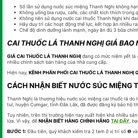
Số lần sử dụng nước súc miệng Thanh Nghị không hạn 
Không uống bia rượu, cafe, các chất kích thích trong q
Không nên sử dụng nước cai thuốc Thanh Nghị khi đang
Hãy duy trì các hoạt động thể lực, kết hợp ăn nhiều 
Chế độ dinh dưỡng lành mạnh, ngày ăn đủ 3 bữa chính
CAI THUỐC LÁ THANH NGHỊ GIÁ BAO 
GIÁ CAI THUỐC LÁ THANH NGHỊ
đang có mức niêm yết là 4
nhiều chính sách bán hàng của nhà cung cấp.
Hiện nay,
KÊNH PHÂN PHỐI CAI THUỐC LÁ THANH NGHỊ 
CÁCH NHẬN BIẾT NƯỚC SÚC MIỆNG 
Thanh Nghị là thương hiệu nước súc miệng cai thuốc lá do 
tul, huyện Cưmgar, tỉnh Đắk Lắk, đã được đăng ký bảo hộ 
Tuy nhiên, trên thị trường hiện nay xuất hiện khá nhiều sả
lừa. Vì vậy, để
NHẬN BIẾT HÀNG CHÍNH HÃNG
TẠI ĐÂY
, b
BƯỚC 1:
Đầu tiên, quý khách kiểm tra 2 tem ở vị trí số ❶ 