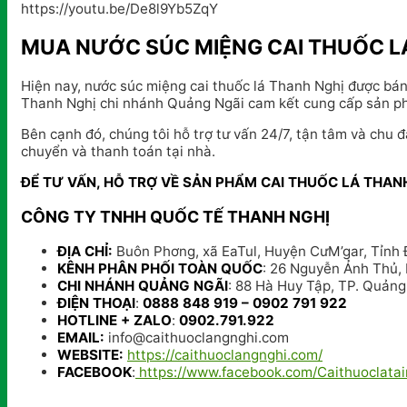
https://youtu.be/De8l9Yb5ZqY
MUA NƯỚC SÚC MIỆNG CAI THUỐC LÁ
Hiện nay, nước súc miệng cai thuốc lá Thanh Nghị được bán
Thanh Nghị chi nhánh Quảng Ngãi cam kết cung cấp sản phẩ
Bên cạnh đó, chúng tôi hỗ trợ tư vấn 24/7, tận tâm và chu 
chuyển và thanh toán tại nhà.
ĐỂ TƯ VẤN, HỖ TRỢ VỀ SẢN PHẨM CAI THUỐC LÁ THANH 
CÔNG TY TNHH QUỐC TẾ THANH NGHỊ
ĐỊA CHỈ:
Buôn Phơng, xã EaTul, Huyện CưM’gar, Tỉnh 
KÊNH PHÂN PHỐI TOÀN QUỐC
: 26 Nguyễn Ảnh Thủ,
CHI NHÁNH QUẢNG NGÃI
: 88 Hà Huy Tập, TP. Quảng
ĐIỆN THOẠI
:
0888 848 919 – 0902 791 922
HOTLINE + ZALO
:
0902.791.922
EMAIL:
info@caithuoclangnghi.com
WEBSITE:
https://caithuoclangnghi.com/
FACEBOOK
:
https://www.facebook.com/Caithuoclata