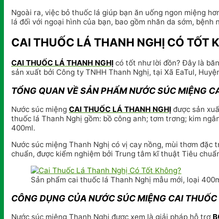
Ngoài ra, việc bỏ thuốc lá giúp bạn ăn uống ngon miệng hơn
lá đối với ngoại hình của bạn, bao gồm nhăn da sớm, bệnh 
CAI THUỐC LÁ THANH NGHỊ CÓ TỐT
CAI THUỐC LÁ THANH NGHỊ
có tốt như lời đồn? Đây là bă
sản xuất bởi Công ty TNHH Thanh Nghị, tại Xã EaTul, Huyệ
TỔNG QUAN VỀ SẢN PHẨM NƯỚC SÚC MIỆNG CA
Nước súc miệng
CAI THUỐC LÁ THANH NGHỊ
được sản xuất
thuốc lá Thanh Nghị gồm: bồ công anh; tơm trơng; kim ngân
400ml.
Nước súc miệng Thanh Nghị có vị cay nồng, mùi thơm đặc 
chuẩn, được kiểm nghiệm bởi Trung tâm kĩ thuật Tiêu chuẩn
Sản phẩm cai thuốc lá Thanh Nghị mẫu mới, loại 400
CÔNG DỤNG CỦA NƯỚC SÚC MIỆNG CAI THUỐC 
Nước súc miệng Thanh Nghị được xem là giải pháp hỗ trợ
B