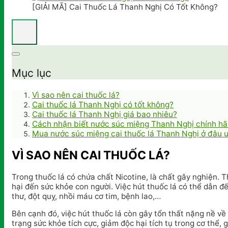
[GIẢI MÃ] Cai Thuốc Lá Thanh Nghị Có Tốt Không?
Mục lục
Vì sao nên cai thuốc lá?
Cai thuốc lá Thanh Nghị có tốt không?
Cai thuốc lá Thanh Nghị giá bao nhiêu?
Cách nhận biết nước súc miệng Thanh Nghị chính h
Mua nước súc miệng cai thuốc lá Thanh Nghị ở đâu u
VÌ SAO NÊN CAI THUỐC LÁ?
Trong thuốc lá có chứa chất Nicotine, là chất gây nghiện.
hại đến sức khỏe con người. Việc hút thuốc lá có thể dẫn 
thư, đột quỵ, nhồi máu cơ tim, bệnh lao,…
Bên cạnh đó, việc hút thuốc lá còn gây tổn thất nặng nề về k
trạng sức khỏe tích cực, giảm độc hại tích tụ trong cơ thể,