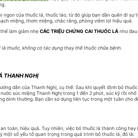
ng.
ị ngon của thuốc lá, thuốc lào, từ đó giúp bạn dần quên đi sự t
ạch miệng, thơm miệng, chắc răng, phòng viêm lợi hiệu quả.
ó thể làm giảm nhẹ
CÁC TRIỆU CHỨNG CAI THUỐC LÁ
như đau 
 là thuốc, không có tác dụng thay thế thuốc chữa bệnh.
Á THANH NGHỊ
ướng dẫn của Thanh Nghị, cụ thể: Sau khi quyết định bỏ thuốc l
nước súc miệng Thanh Nghị trong 1 đến 2 phút, súc kỹ rồi nhổ 
ống bình thường. Bạn cần sử dụng liên tục trong một tuần cho đ
n toàn, hiệu quả. Tuy nhiên, việc bỏ thuốc lá thành công hay 
ý một số yếu tố quan trọng trong quá trình bỏ thuốc lá, đó là: