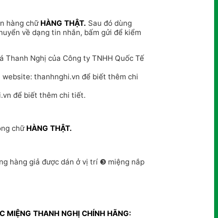
lên hàng chữ
HÀNG THẬT.
Sau đó dùng
huyển về dạng tin nhắn, bấm gửi để kiểm
lá Thanh Nghị của Công ty TNHH Quốc Tế
ệ website: thanhnghi.vn để biết thêm chi
vn để biết thêm chi tiết.
dòng chữ
HÀNG THẬT.
g hàng giả được dán ở vị trí ❸ miệng nắp
C MIỆNG THANH NGHỊ CHÍNH HÃNG: