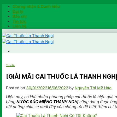
Skip
Chứng nhận & Danh hiệu
to
Đại lý
content
Báo chí
Tin tức
Liên hệ
Trang chủ
Hướng dẫn
Tư vấn
Khách hàng chia sẻ
Kiểm tra chính hãng
[GIẢI MÃ] CAI THUỐC LÁ THANH NGH
Đặt hàng
Posted on
30/01/2022
16/06/2022
by
Nguyễn Thị Mỹ Hảo
Hotline: 0902791922
Hiện nay, có khá nhiều phương pháp cai thuốc lá hiệu quả 
bằng
NƯỚC SÚC MIỆNG THANH NGHỊ
cũng đang được ứng 
dõi những chia sẻ dưới đây của chúng tôi để biết thêm chi t