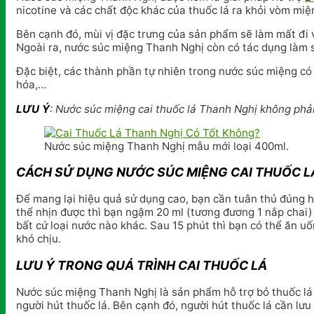
nicotine và các chất độc khác của thuốc lá ra khỏi vòm miệ
Bên cạnh đó, mùi vị đặc trưng của sản phẩm sẽ làm mất đi v
Ngoài ra, nước súc miệng Thanh Nghị còn có tác dụng làm s
Đặc biệt, các thành phần tự nhiên trong nước súc miệng c
hóa,…
LƯU Ý
: Nước súc miệng cai thuốc lá Thanh Nghị không phải
Nước súc miệng Thanh Nghị mẫu mới loại 400ml.
CÁCH SỬ DỤNG NƯỚC SÚC MIỆNG CAI THUỐC L
Để mang lại hiệu quả sử dụng cao, bạn cần tuân thủ đúng h
thể nhịn được thì bạn ngậm 20 ml (tương đương 1 nắp chai) 
bất cứ loại nước nào khác. Sau 15 phút thì bạn có thể ăn u
khó chịu.
LƯU Ý TRONG QUÁ TRÌNH CAI THUỐC LÁ
Nước súc miệng Thanh Nghị là sản phẩm hỗ trợ bỏ thuốc lá a
người hút thuốc lá. Bên cạnh đó, người hút thuốc lá cần lưu 