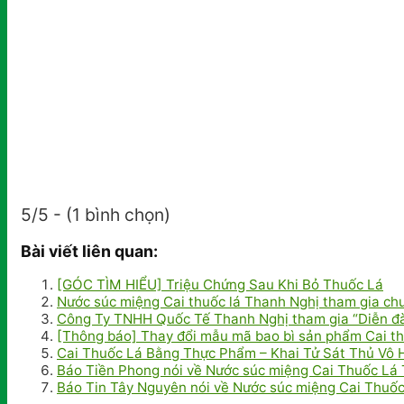
5/5 - (1 bình chọn)
Bài viết liên quan:
[GÓC TÌM HIỂU] Triệu Chứng Sau Khi Bỏ Thuốc Lá
Nước súc miệng Cai thuốc lá Thanh Nghị tham gia chư
Công Ty TNHH Quốc Tế Thanh Nghị tham gia “Diễn đàn
[Thông báo] Thay đổi mẫu mã bao bì sản phẩm Cai th
Cai Thuốc Lá Bằng Thực Phẩm – Khai Tử Sát Thủ Vô 
Báo Tiền Phong nói về Nước súc miệng Cai Thuốc Lá 
Báo Tin Tây Nguyên nói về Nước súc miệng Cai Thuố