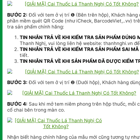
BƯỚC 2:
Đối với tem ở vị trí ❶ (Bên trên hộp), Khách hàng
phần mềm quét QR Code (như iCheck, BarcodeViet,..vv) tr
tra sản phẩm chính hãng:
TIN NHẮN TRẢ VỀ KHI KIỂM TRA SẢN PHẨM ĐÚNG M
Thanh Nghị, vui lòng liên hệ website: thanhnghi.vn để 
TIN NHẮN TRẢ VỀ KHI KIỂM TRA SẢN PHẨM SAI MÃ 
tiết.
TIN NHẮN TRẢ VỀ KHI SẢN PHẨM ĐÃ ĐƯỢC KIỂM T
BƯỚC 3:
Đối với tem ở vị trí ❷ (Dưới hộp), Khách hàng dùn
BƯỚC 4:
Sau khi mở tem niêm phong trên hộp thuốc, mỗi ch
cổ chai bên trong màn co.
Nhận biết hàng chính hãng của mẫu mới cũng tương tự như