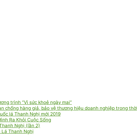
ơng trình “Vì sức khoẻ ngày mai”
 chống hàng giả, bảo vệ thương hiệu doanh nghiệp trong thời
uốc lá Thanh Nghị mới 2019
Hình Ra Khỏi Cuộc Sống
Thanh Nghị (lần 2)
c Lá Thanh Nghị