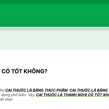
Ị CÓ TỐT KHÔNG?
như
CAI THUỐC LÁ BẰNG THỰC PHẨM
,
CAI THUỐC LÁ BẰNG
dụng phổ biến. Vậy,
CAI THUỐC LÁ THANH NGHỊ CÓ TỐT K
iết nhé!