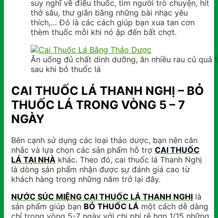
suy nghĩ về điếu thuốc, tìm người trò chuyện, hít
thở sâu, thư giãn bằng những bài nhạc yêu
thích,… Đó là các cách giúp bạn xua tan cơn
thèm thuốc mỗi khi nó ập đến bất chợt.
Ăn uống đủ chất dinh dưỡng, ăn nhiều rau củ quả t
sau khi bỏ thuốc lá
CAI THUỐC LÁ THANH NGHỊ – BỎ
THUỐC LÁ TRONG VÒNG 5 – 7
NGÀY
Bên cạnh sử dụng các loại thảo dược, bạn nên cân
nhắc và lựa chọn các sản phẩm hỗ trợ
CAI THUỐC
LÁ TẠI NHÀ
khác. Theo đó, cai thuốc lá Thanh Nghị
là dòng sản phẩm nhận được sự đánh giá cao từ
khách hàng trong những năm trở lại đây.
NƯỚC SÚC MIỆNG CAI THUỐC LÁ THANH NGHỊ
là
sản phẩm giúp bạn
BỎ THUỐC LÁ
một cách dễ dàng
chỉ trong vòng 5-7 ngày với chi phí rẻ hơn 1/15 những