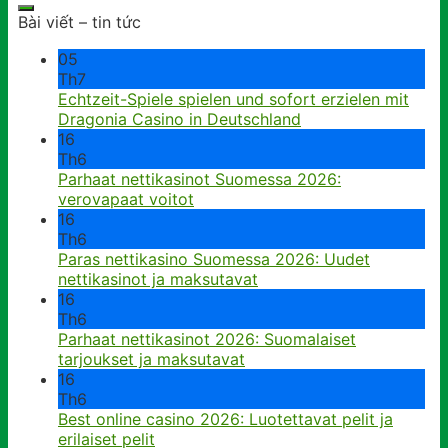
Bài viết – tin tức
05
Th7
Echtzeit-Spiele spielen und sofort erzielen mit
Dragonia Casino in Deutschland
16
Th6
Parhaat nettikasinot Suomessa 2026:
verovapaat voitot
16
Th6
Paras nettikasino Suomessa 2026: Uudet
nettikasinot ja maksutavat
16
Th6
Parhaat nettikasinot 2026: Suomalaiset
tarjoukset ja maksutavat
16
Th6
Best online casino 2026: Luotettavat pelit ja
erilaiset pelit