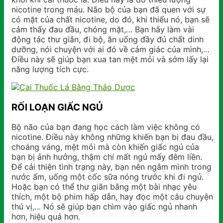
nicotine trong máu. Não bộ của bạn đã quen với sự
có mặt của chất nicotine, do đó, khi thiếu nó, bạn sẽ
cảm thấy đau đầu, chóng mặt,… Bạn hãy làm vài
động tác thư giãn, đi bộ, ăn uống đầy đủ chất dinh
dưỡng, nói chuyện với ai đó về cảm giác của mình,…
Điều này sẽ giúp bạn xua tan mệt mỏi và sớm lấy lại
năng lượng tích cực.
RỐI LOẠN GIẤC NGỦ
Bộ não của bạn đang học cách làm việc không có
nicotine. Điều này không những khiến bạn bị đau đầu,
choáng váng, mệt mỏi mà còn khiến giấc ngủ của
bạn bị ảnh hưởng, thậm chí mất ngủ mấy đêm liền.
Để cải thiện tình trạng này, bạn nên ngâm mình trong
nước ấm, uống một cốc sữa nóng trước khi đi ngủ.
Hoặc bạn có thể thư giãn bằng một bài nhạc yêu
thích, một bộ phim hấp dẫn, hay đọc một câu chuyện
thú vị,… Nó sẽ giúp bạn chìm vào giấc ngủ nhanh
hơn, hiệu quả hơn.