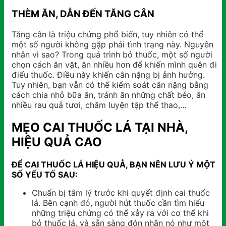
THÈM ĂN, DẪN ĐẾN TĂNG CÂN
Tăng cân là triệu chứng phổ biến, tuy nhiên có thể
một số người không gặp phải tình trạng này. Nguyên
nhân vì sao? Trong quá trình bỏ thuốc, một số người
chọn cách ăn vặt, ăn nhiều hơn để khiến mình quên đi
điếu thuốc. Điều này khiến cân nặng bị ảnh hưởng.
Tuy nhiên, bạn vẫn có thể kiểm soát cân nặng bằng
cách chia nhỏ bữa ăn, tránh ăn những chất béo, ăn
nhiều rau quả tươi, chăm luyện tập thể thao,…
MẸO CAI THUỐC LÁ TẠI NHÀ,
HIỆU QUẢ CAO
ĐỂ CAI THUỐC LÁ HIỆU QUẢ, BẠN NÊN LƯU Ý MỘT
SỐ YẾU TỐ SAU:
Chuẩn bị tâm lý trước khi quyết định cai thuốc
lá. Bên cạnh đó, người hút thuốc cần tìm hiểu
những triệu chứng có thể xảy ra với cơ thể khi
bỏ thuốc lá, và sẵn sàng đón nhận nó như một