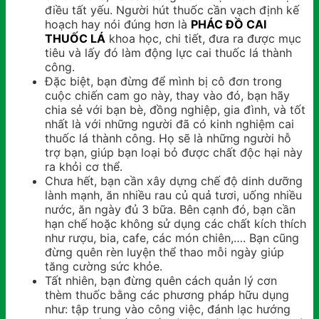
điều tất yếu. Người hút thuốc cần vạch định kế
hoạch hay nói đúng hơn là
PHÁC ĐỒ CAI
THUỐC LÁ
khoa học, chi tiết, đưa ra được mục
tiêu và lấy đó làm động lực cai thuốc lá thành
công.
Đặc biệt, bạn đừng để mình bị cô đơn trong
cuộc chiến cam go này, thay vào đó, bạn hãy
chia sẻ với bạn bè, đồng nghiệp, gia đình, và tốt
nhất là với những người đã có kinh nghiệm cai
thuốc lá thành công. Họ sẽ là những người hỗ
trợ bạn, giúp bạn loại bỏ được chất độc hại này
ra khỏi cơ thể.
Chưa hết, bạn cần xây dựng chế độ dinh dưỡng
lành mạnh, ăn nhiều rau củ quả tươi, uống nhiều
nước, ăn ngày đủ 3 bữa. Bên cạnh đó, bạn cần
hạn chế hoặc không sử dụng các chất kích thích
như rượu, bia, cafe, các món chiên,…. Bạn cũng
đừng quên rèn luyện thể thao mỗi ngày giúp
tăng cường sức khỏe.
Tất nhiên, bạn đừng quên cách quản lý cơn
thèm thuốc bằng các phương pháp hữu dụng
như: tập trung vào công việc, đánh lạc hướng