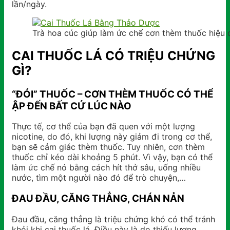
lần/ngày.
Trà hoa cúc giúp làm ức chế cơn thèm thuốc hiệu 
CAI THUỐC LÁ CÓ TRIỆU CHỨNG
GÌ?
“ĐÓI” THUỐC – CƠN THÈM THUỐC CÓ THỂ
ẬP ĐẾN BẤT CỨ LÚC NÀO
Thực tế, cơ thể của bạn đã quen với một lượng
nicotine, do đó, khi lượng này giảm đi trong cơ thể,
bạn sẽ cảm giác thèm thuốc. Tuy nhiên, cơn thèm
thuốc chỉ kéo dài khoảng 5 phút. Vì vậy, bạn có thể
làm ức chế nó bằng cách hít thở sâu, uống nhiều
nước, tìm một người nào đó để trò chuyện,…
ĐAU ĐẦU, CĂNG THẲNG, CHÁN NẢN
Đau đầu, căng thẳng là triệu chứng khó có thể tránh
khỏi khi cai thuốc lá. Điều này là do thiếu lượng