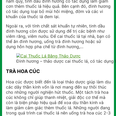
nam quý, tinh dầu đinh hương có tác dụng làm giảm
cơn thèm thuốc lá hiệu quả. Bên cạnh đó, đinh hương
có tác dụng loại bỏ mùi hôi miệng, đờm và các vi
khuẩn của thuốc lá đem lại.
Ngoài ra, với tính chất sát khuẩn tự nhiên, tinh dầu
đinh hương còn được sử dụng để trị các bệnh như
viêm răng, viêm nướu. Để cai thuốc lá tại nhà, bạn có
thể ăn đinh hương, uống trà đinh hương hoặc sử
dụng hỗn hợp pha chế từ đinh hương,…
Đinh hương – thảo dược cai thuốc lá, có tác dụng 
TRÀ HOA CÚC
Hoa cúc được biết đến là loại thảo dược giúp làm dịu
các dây thần kinh vốn là nơi mang đến sự thôi thúc
cho những người nghiện hút thuốc. Một tách trà hoa
cúc không chỉ giúp thanh nhiệt, giải độc cơ thể mà
còn là biện pháp hiệu quả để xoa dịu thần kinh và
làm giảm cảm giác thèm thuốc lá. Những người đang
trong quá trình cai thuốc lá nên uống trà hoa cúc 2-3