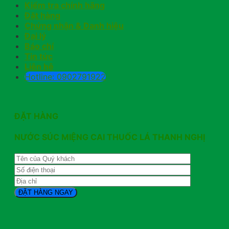
Kiểm tra chính hãng
Đặt hàng
Chứng nhận & Danh hiệu
Đại lý
Báo chí
Tin tức
Liên hệ
Hotline: 0902791922
ĐẶT HÀNG
NƯỚC SÚC MIỆNG CAI THUỐC LÁ THANH NGHỊ