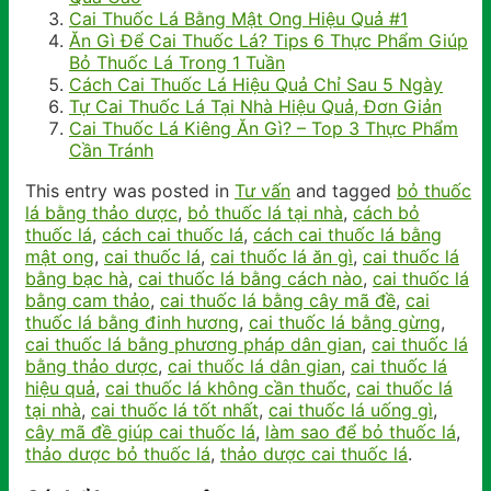
Cai Thuốc Lá Bằng Mật Ong Hiệu Quả #1
Ăn Gì Để Cai Thuốc Lá? Tips 6 Thực Phẩm Giúp
Bỏ Thuốc Lá Trong 1 Tuần
Cách Cai Thuốc Lá Hiệu Quả Chỉ Sau 5 Ngày
Tự Cai Thuốc Lá Tại Nhà Hiệu Quả, Đơn Giản
Cai Thuốc Lá Kiêng Ăn Gì? – Top 3 Thực Phẩm
Cần Tránh
This entry was posted in
Tư vấn
and tagged
bỏ thuốc
lá bằng thảo dược
,
bỏ thuốc lá tại nhà
,
cách bỏ
thuốc lá
,
cách cai thuốc lá
,
cách cai thuốc lá bằng
mật ong
,
cai thuốc lá
,
cai thuốc lá ăn gì
,
cai thuốc lá
bằng bạc hà
,
cai thuốc lá bằng cách nào
,
cai thuốc lá
bằng cam thảo
,
cai thuốc lá bằng cây mã đề
,
cai
thuốc lá bằng đinh hương
,
cai thuốc lá bằng gừng
,
cai thuốc lá bằng phương pháp dân gian
,
cai thuốc lá
bằng thảo dược
,
cai thuốc lá dân gian
,
cai thuốc lá
hiệu quả
,
cai thuốc lá không cần thuốc
,
cai thuốc lá
tại nhà
,
cai thuốc lá tốt nhất
,
cai thuốc lá uống gì
,
cây mã đề giúp cai thuốc lá
,
làm sao để bỏ thuốc lá
,
thảo dược bỏ thuốc lá
,
thảo dược cai thuốc lá
.