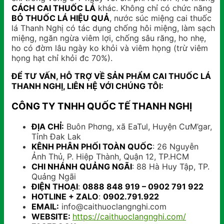
CÁCH CAI THUỐC LÁ
khác. Không chỉ có chức năng
BỎ THUỐC LÁ HIỆU QUẢ
, nước súc miệng cai thuốc
lá Thanh Nghị có tác dụng chống hôi miệng, làm sạch
miệng, ngăn ngừa viêm lợi, chống sâu răng, ho nhẹ,
ho có đờm lâu ngày ko khỏi và viêm họng (trừ viêm
họng hạt chỉ khỏi đc 70%).
ĐỂ TƯ VẤN, HỖ TRỢ VỀ SẢN PHẨM CAI THUỐC LÁ
THANH NGHỊ, LIÊN HỆ VỚI CHÚNG TÔI:
CÔNG TY TNHH QUỐC TẾ THANH NGHỊ
ĐỊA CHỈ:
Buôn Phơng, xã EaTul, Huyện CưM’gar,
Tỉnh Đak Lak
KÊNH PHÂN PHỐI TOÀN QUỐC
: 26 Nguyễn
Ảnh Thủ, P. Hiệp Thành, Quận 12, TP.HCM
CHI NHÁNH QUẢNG NGÃI
: 88 Hà Huy Tập, TP.
Quảng Ngãi
ĐIỆN THOẠI
:
0888 848 919 – 0902 791 922
HOTLINE + ZALO
:
0902.791.922
EMAIL:
info@caithuoclangnghi.com
WEBSITE:
https://caithuoclangnghi.com/