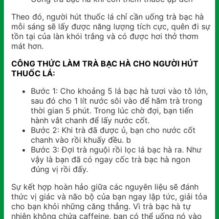
Theo đó, người hút thuốc lá chỉ cần uống trà bạc hà
mỗi sáng sẽ lấy được năng lượng tích cực, quên đi sự
tồn tại của làn khói trắng và có được hơi thở thơm
mát hơn.
CÔNG THỨC LÀM TRÀ BẠC HÀ CHO NGƯỜI HÚT
THUỐC LÁ:
Bước 1: Cho khoảng 5 lá bạc hà tươi vào tô lớn,
sau đó cho 1 lít nước sôi vào để hãm trà trong
thời gian 5 phút. Trong lúc chờ đợi, bạn tiến
hành vắt chanh để lấy nước cốt.
Bước 2: Khi trà đã được ủ, bạn cho nước cốt
chanh vào rồi khuấy đều. b
Bước 3: Đợi trà nguội rồi lọc lá bạc hà ra. Như
vậy là bạn đã có ngay cốc trà bạc hà ngon
đúng vị rồi đấy.
Sự kết hợp hoàn hảo giữa các nguyên liệu sẽ đánh
thức vị giác và não bộ của bạn ngay lập tức, giải tỏa
cho bạn khỏi những căng thẳng. Vì trà bạc hà tự
nhiên không chứa caffeine, bạn có thể uống nó vào