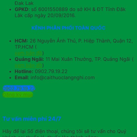
Đak Lak
GPKD
: số 6001550889 do sở KH & ĐT Tỉnh Đăk
Lăk cấp ngày 20/09/2016.
KÊNH PHÂN PHỐI TOÀN QUỐC
HCM:
26 Nguyễn Ảnh Thủ, P. Hiệp Thành, Quận 12,
TP.HCM (
xem bản đồ
)
Quảng Ngãi:
11 Mai Xuân Thưởng, TP. Quảng Ngãi (
xem bản đồ
)
Hotline:
0902.79.19.22
Email:
info@caithuoclangnghi.com
0902.79.19.22
Đăng ký mua
Tư vấn miễn phí 24/7
Hãy để lại Số điện thoại, chúng tôi sẽ tư vấn cho Quý