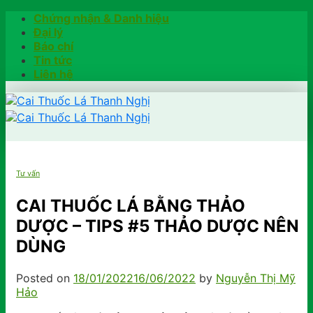
Skip
Chứng nhận & Danh hiệu
to
Đại lý
content
Báo chí
Tin tức
Liên hệ
Trang chủ
Tư vấn
Hướng dẫn
Khách hàng chia sẻ
CAI THUỐC LÁ BẰNG THẢO
Kiểm tra chính hãng
DƯỢC – TIPS #5 THẢO DƯỢC NÊN
Đặt hàng
DÙNG
Hotline: 0902791922
Posted on
18/01/2022
16/06/2022
by
Nguyễn Thị Mỹ
Hảo