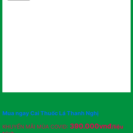
Mua ngay Cai Thuốc Lá Thanh Nghị
390.000vnđ
KHUYẾN MÃI MÙA COVID:
/liệu