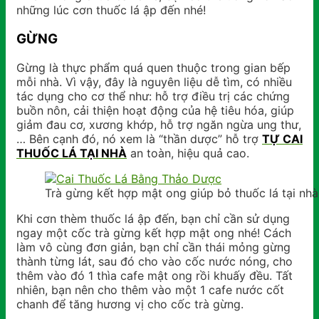
những lúc cơn thuốc lá ập đến nhé!
GỪNG
Gừng là thực phẩm quá quen thuộc trong gian bếp
mỗi nhà. Vì vậy, đây là nguyên liệu dễ tìm, có nhiều
tác dụng cho cơ thể như: hỗ trợ điều trị các chứng
buồn nôn, cải thiện hoạt động của hệ tiêu hóa, giúp
giảm đau cơ, xương khớp, hỗ trợ ngăn ngừa ung thư,
… Bên cạnh đó, nó xem là “thần dược” hỗ trợ
TỰ CAI
THUỐC LÁ TẠI NHÀ
an toàn, hiệu quả cao.
Trà gừng kết hợp mật ong giúp bỏ thuốc lá tại nhà
Khi cơn thèm thuốc lá ập đến, bạn chỉ cần sử dụng
ngay một cốc trà gừng kết hợp mật ong nhé! Cách
làm vô cùng đơn giản, bạn chỉ cần thái mỏng gừng
thành từng lát, sau đó cho vào cốc nước nóng, cho
thêm vào đó 1 thìa cafe mật ong rồi khuấy đều. Tất
nhiên, bạn nên cho thêm vào một 1 cafe nước cốt
chanh để tăng hương vị cho cốc trà gừng.