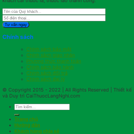
khách cai thuốc lá, thuốc lào thành công:
Chính sách
Chính sách bảo mật
Chính sách giao nhận
Phương thức thanh toán
Chính sách bảo hành
Chính sách đổi trả
Chính sách đại lý
© Copyright 2015 - 2022 | All Rights Reserved | Thiết kế
và Duy trì CaiThuocLangNghi.com
Trang chủ
Hướng dẫn
Khách hàng chia sẻ