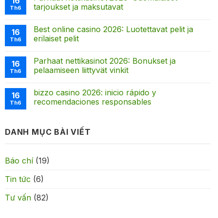
16
tarjoukset ja maksutavat
Th6
Best online casino 2026: Luotettavat pelit ja
16
erilaiset pelit
Th6
Parhaat nettikasinot 2026: Bonukset ja
16
pelaamiseen liittyvät vinkit
Th6
bizzo casino 2026: inicio rápido y
16
recomendaciones responsables
Th6
DANH MỤC BÀI VIẾT
Báo chí
(19)
Tin tức
(6)
Tư vấn
(82)