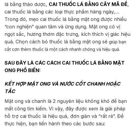
lá bằng thảo dược,
CAI THUỐC LÁ BẰNG CÂY MÃ ĐỀ
,
cai thuốc lá bằng các loại thực phẩm hàng ngày,…
Trong đó, mẹo cai thuốc lá bằng mật ong được nhiều
“con nghiện” quan tâm và ứng dụng. Mật ong có vị
ngọt sắc, hương thơm đặc trưng, kích thích vị giác hiệu
quả. Chọn cách bỏ thuốc lá bằng mật ong sẽ
giúp bạn
cắt cơn thèm thuốc lá một cách nhanh chóng và hiệu quả.
SAU ĐÂY LÀ CÁC CÁCH CAI THUỐC LÁ BẰNG MẬT
ONG PHỔ BIẾN:
KẾT HỢP MẬT ONG VÀ NƯỚC CỐT CHANH HOẶC
TẮC
Mật ong và chanh là 2 nguyên liệu không khó để bạn
mất công tìm kiếm. Vì vậy, đây được xem là giải pháp
hỗ trợ cai thuốc lá hiệu quả, đơn giản và “rất rẻ”. Để
thực hiện, bạn tiến hành theo các bước sau: