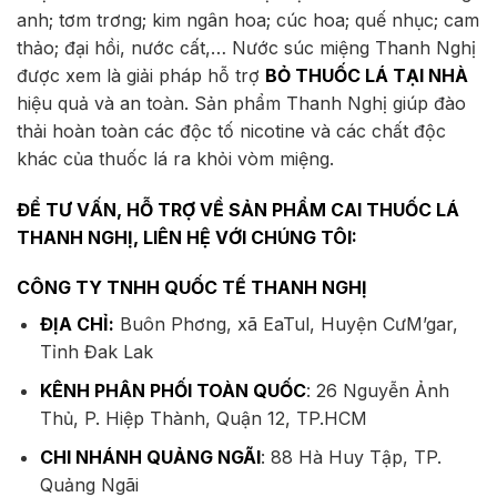
anh; tơm trơng; kim ngân hoa; cúc hoa; quế nhục; cam
thảo; đại hồi, nước cất,… Nước súc miệng Thanh Nghị
được xem là giải pháp hỗ trợ
BỎ THUỐC LÁ TẠI NHÀ
hiệu quả và an toàn. Sản phẩm Thanh Nghị giúp đào
thải hoàn toàn các độc tố nicotine và các chất độc
khác của thuốc lá ra khỏi vòm miệng.
ĐỂ TƯ VẤN, HỖ TRỢ VỀ SẢN PHẨM CAI THUỐC LÁ
THANH NGHỊ, LIÊN HỆ VỚI CHÚNG TÔI:
CÔNG TY TNHH QUỐC TẾ THANH NGHỊ
ĐỊA CHỈ:
Buôn Phơng, xã EaTul, Huyện CưM’gar,
Tỉnh Đak Lak
KÊNH PHÂN PHỐI TOÀN QUỐC
: 26 Nguyễn Ảnh
Thủ, P. Hiệp Thành, Quận 12, TP.HCM
CHI NHÁNH QUẢNG NGÃI
: 88 Hà Huy Tập, TP.
Quảng Ngãi