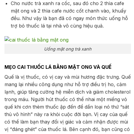
Cho nước trà xanh ra cốc, sau đó cho 2 thìa cafe
mật ong và 2 thìa cafe nước cốt chanh vào, khuấy
đều. Như vậy là bạn đã có ngay món thức uống hỗ
trợ bỏ thuốc lá tại nhà vô cùng hiệu quả.
Uống mật ong trà xanh
MẸO CAI THUỐC LÁ BẰNG MẬT ONG VÀ QUẾ
Quế là vị thuốc, có vị cay và mùi hương đặc trưng. Quế
mang lại nhiều công dụng như hỗ trợ điều trị ho, cảm
lạnh, giúp tăng cường hệ miễn dịch và giảm cholesterol
trong máu. Người hút thuốc có thể nhai một miếng vỏ
quế khi cơn thèm thuốc ập đến để dần loại nó thứ “sát
thủ vô hình” này ra khỏi cuộc đời bạn. Vị cay của quế
có thể làm bạn thay đổi vị giác và cảm nhận được mùi
vị “đáng ghét” của thuốc lá. Bên cạnh đó, bạn cũng có