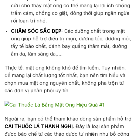
cứu cho thấy mật ong có thể mang lại lợi ích chống
trầm cảm, chống co giật, đồng thời giúp ngăn ngừa
rối loạn trí nhớ.
CHĂM SÓC SẮC ĐẸP:
Các dưỡng chất trong mật
ong giúp hỗ trợ điều trị mụn, dưỡng tóc, dưỡng môi,
tẩy tế bào chết, đánh bay quầng thâm mắt, dưỡng
ẩm da, làm sáng da,….
Thực tế, mật ong không khó để tìm kiếm. Tuy nhiên,
để mang lại chất lượng tốt nhất, bạn nên tìm hiểu và
chọn mua mật ong nguyên chất, không pha trộn từ
các đơn vị phân phối uy tín.
Ngoài ra, bạn có thể tham khảo dòng sản phẩm hỗ trợ
CAI THUỐC LÁ THANH NGHỊ
. Đây là loại sản phẩm
được bào chế từ các thảo dược tự nhiên như bồ công