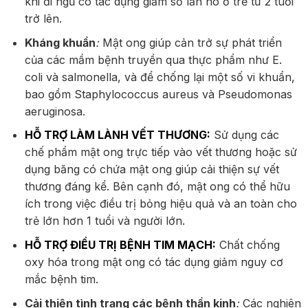
khi đi ngủ có tác dụng giảm số lần ho ở trẻ từ 2 tuổi
trở lên.
Kháng khuẩn
:
Mật ong giúp cản trở sự phát triển
của các mầm bệnh truyền qua thực phẩm như E.
coli và salmonella, và để chống lại một số vi khuẩn,
bao gồm Staphylococcus aureus và Pseudomonas
aeruginosa.
HỖ TRỢ LÀM LÀNH VẾT THƯƠNG:
Sử dụng các
chế phẩm mật ong trực tiếp vào vết thương hoặc sử
dụng băng có chứa mật ong giúp cải thiện sự vết
thương đáng kể. Bên cạnh đó, mật ong có thể hữu
ích trong việc điều trị bỏng hiệu quả và an toàn cho
trẻ lớn hơn 1 tuổi và người lớn.
HỖ TRỢ ĐIỀU TRỊ BỆNH TIM MẠCH:
Chất chống
oxy hóa trong mật ong có tác dụng giảm nguy cơ
mắc bệnh tim.
Cải thiện tình trạng các bệnh thần kinh
:
Các nghiên