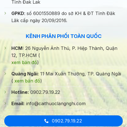
Tỉnh Đak Lak
GPKD
: số 6001550889 do sở KH & ĐT Tỉnh Đăk
Lăk cấp ngày 20/09/2016.
KÊNH PHÂN PHỐI TOÀN QUỐC
HCM:
26 Nguyễn Ảnh Thủ, P. Hiệp Thành, Quận
12, TP.HCM (
xem bản đồ
)
Quảng Ngãi:
11 Mai Xuân Thưởng, TP. Quảng Ngãi
(
xem bản đồ
)
Hotline:
0902.79.19.22
Email:
info@caithuoclangnghi.com
0902.79.19.22