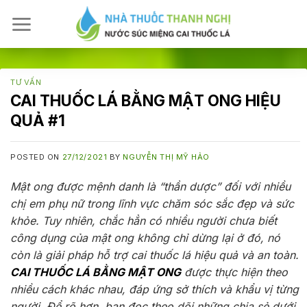
Skip
to
content
TƯ VẤN
CAI THUỐC LÁ BẰNG MẬT ONG HIỆU
QUẢ #1
POSTED ON
27/12/2021
BY
NGUYỄN THỊ MỸ HẢO
Mật ong được mệnh danh là “thần dược” đối với nhiều
chị em phụ nữ trong lĩnh vực chăm sóc sắc đẹp và sức
khỏe. Tuy nhiên, chắc hẳn có nhiều người chưa biết
công dụng của mật ong không chỉ dừng lại ở đó, nó
còn là giải pháp hỗ trợ cai thuốc lá hiệu quả và an toàn.
CAI THUỐC LÁ BẰNG MẬT ONG
được thực hiện theo
nhiều cách khác nhau, đáp ứng sở thích và khẩu vị từng
người. Để rõ hơn, bạn đọc theo dõi những chia sẻ dưới