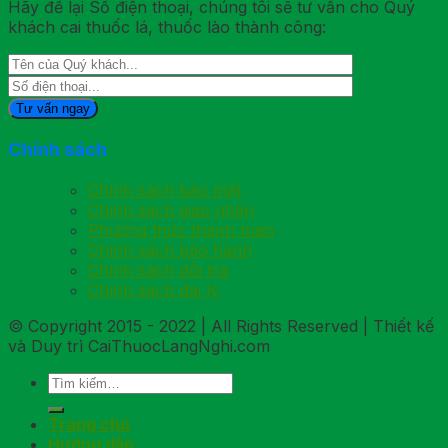
Hãy để lại Số điện thoại, chúng tôi sẽ tư vấn cho Quý
khách cai thuốc lá, thuốc lào thành công:
Chính sách
Chính sách bảo mật
Chính sách giao nhận
Phương thức thanh toán
Chính sách bảo hành
Chính sách đổi trả
Chính sách đại lý
© Copyright 2015 - 2022 | All Rights Reserved | Thiết kế
và Duy trì CaiThuocLangNghi.com
Trang chủ
Hướng dẫn