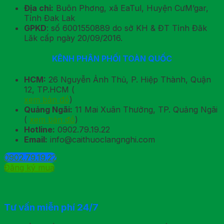
Địa chỉ:
Buôn Phơng, xã EaTul, Huyện CưM’gar,
Tỉnh Đak Lak
GPKD
: số 6001550889 do sở KH & ĐT Tỉnh Đăk
Lăk cấp ngày 20/09/2016.
KÊNH PHÂN PHỐI TOÀN QUỐC
HCM:
26 Nguyễn Ảnh Thủ, P. Hiệp Thành, Quận
12, TP.HCM (
xem bản đồ
)
Quảng Ngãi:
11 Mai Xuân Thưởng, TP. Quảng Ngãi
(
xem bản đồ
)
Hotline:
0902.79.19.22
Email:
info@caithuoclangnghi.com
0902.79.19.22
Đăng ký mua
Tư vấn miễn phí 24/7