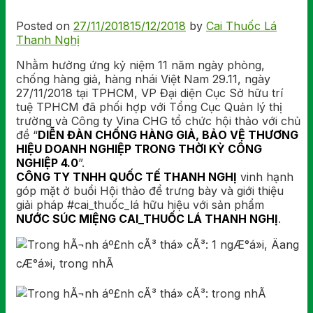
Posted on
27/11/2018
15/12/2018
by
Cai Thuốc Lá
Thanh Nghị
Nhằm hưởng ứng kỷ niệm 11 năm ngày phòng,
chống hàng giả, hàng nhái Việt Nam 29.11, ngày
27/11/2018 tại TPHCM, VP Đại diện Cục Sở hữu trí
tuệ TPHCM đã phối hợp
với Tổng Cục Quản lý thị
trường và Công ty Vina CHG tổ chức hội thảo với chủ
đề “
DIỄN ĐÀN CHỐNG HÀNG GIẢ, BẢO VỆ THƯƠNG
HIỆU DOANH NGHIỆP TRONG THỜI KỲ CÔNG
NGHIỆP 4.0
”.
CÔNG TY TNHH QUỐC TẾ THANH NGHỊ
vinh hạnh
góp mặt ở buổi Hội thảo để trưng bày và giới thiệu
giải pháp
#
cai_thuốc_lá
hữu hiệu với sản phẩm
NƯỚC SÚC MIỆNG CAI_THUỐC LÁ
THANH NGHỊ
.