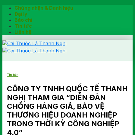
Skip
Chứng nhận & Danh hiệu
to
Đại lý
content
Báo chí
Tin tức
Liên hệ
Trang chủ
Tin tức
Hướng dẫn
Khách hàng chia sẻ
CÔNG TY TNHH QUỐC TẾ THANH
Kiểm tra chính hãng
NGHỊ THAM GIA “DIỄN ĐÀN
Đặt hàng
CHỐNG HÀNG GIẢ, BẢO VỆ
Hotline: 0902791922
THƯƠNG HIỆU DOANH NGHIỆP
TRONG THỜI KỲ CÔNG NGHIỆP
4.0”