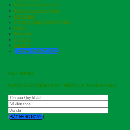
Khách hàng chia sẻ
Kiểm tra chính hãng
Đặt hàng
Chứng nhận & Danh hiệu
Đại lý
Báo chí
Tin tức
Liên hệ
Hotline: 0902791922
ĐẶT HÀNG
NƯỚC SÚC MIỆNG CAI THUỐC LÁ THANH NGHỊ