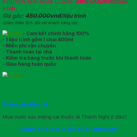
390.000vnđ
KHUYẾN MÃI MÙA COVID:
/liệu
trình
450.000vnđ
Giá gốc:
/liệu trình
(Giảm thêm 10% đối với khách hàng cũ)
- Cam kết chính hãng 100%
- 1 liệu trình gồm 1 chai 400ml
- Miễn phí vận chuyển
- Thanh toán tại nhà
- Kiểm tra hàng trước khi thanh toán
- Giao hàng toàn quốc
Thông tin liên hệ
Mua nước súc miệng cai thuốc lá Thanh Nghị ở đâu?
CÔNG TY TNHH QUỐC TẾ THANH NGHỊ