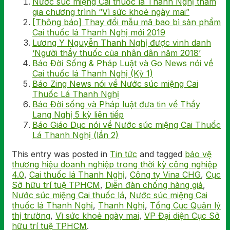
Nước súc miệng Cai thuốc lá Thanh Nghị tham
gia chương trình “Vì sức khoẻ ngày mai”
[Thông báo] Thay đổi mẫu mã bao bì sản phẩm
Cai thuốc lá Thanh Nghị mới 2019
Lương Y Nguyễn Thanh Nghị được vinh danh
‘Người thầy thuốc của nhân dân năm 2018’
Báo Đời Sống & Pháp Luật và Go News nói về
Cai thuốc lá Thanh Nghị (Kỳ 1)
Báo Zing News nói về Nước súc miệng Cai
Thuốc Lá Thanh Nghị
Báo Đời sống và Pháp luật đưa tin về Thầy
Lang Nghị 5 kỳ liên tiếp
Báo Giáo Dục nói về Nước súc miệng Cai Thuốc
Lá Thanh Nghị (lần 2)
This entry was posted in
Tin tức
and tagged
bảo vệ
thương hiệu doanh nghiệp trong thời kỳ công nghiệp
4.0
,
Cai thuốc lá Thanh Nghị
,
Công ty Vina CHG
,
Cục
Sở hữu trí tuệ TPHCM
,
Diễn đàn chống hàng giả
,
Nước súc miệng Cai thuốc lá
,
Nước súc miệng Cai
thuốc lá Thanh Nghị
,
Thanh Nghị
,
Tổng Cục Quản lý
thị trường
,
Vì sức khoẻ ngày mai
,
VP Đại diện Cục Sở
hữu trí tuệ TPHCM
.