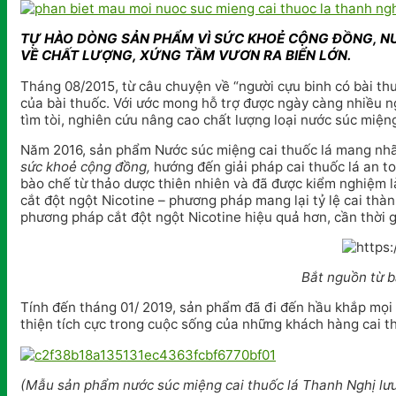
TỰ HÀO DÒNG SẢN PHẨM VÌ SỨC KHOẺ CỘNG ĐỒNG, NƯ
VỀ CHẤT LƯỢNG, XỨNG TẦM VƯƠN RA BIỂN LỚN.
Tháng 08/2015, từ câu chuyện về “người cựu binh có bài thu
của bài thuốc. Với ước mong hỗ trợ được ngày càng nhiều n
tìm tòi, nghiên cứu nâng cao chất lượng loại nước súc miệng
Năm 2016, sản phẩm Nước súc miệng cai thuốc lá mang nhã
sức khoẻ cộng đồng,
hướng đến giải pháp cai thuốc lá an t
bào chế từ thảo dược thiên nhiên và đã được kiểm nghiệm 
cắt đột ngột Nicotine – phương pháp mang lại tỷ lệ cai thà
phương pháp cắt đột ngột Nicotine hiệu quả hơn, cần thời g
Bắt nguồn từ b
Tính đến tháng 01/ 2019, sản phẩm đã đi đến hầu khắp mọi
thiện tích cực trong cuộc sống của những khách hàng cai t
(Mẫu sản phẩm nước súc miệng cai thuốc lá Thanh Nghị lưu