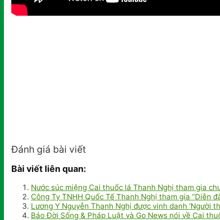
Đánh giá bài viết
Bài viết liên quan:
Nước súc miệng Cai thuốc lá Thanh Nghị tham gia chư
Công Ty TNHH Quốc Tế Thanh Nghị tham gia “Diễn đàn
Lương Y Nguyễn Thanh Nghị được vinh danh ‘Người t
Báo Đời Sống & Pháp Luật và Go News nói về Cai thuố