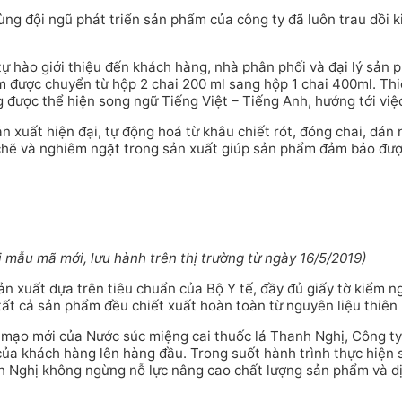
ng đội ngũ phát triển sản phẩm của công ty đã luôn trau dồi k
 hào giới thiệu đến khách hàng, nhà phân phối và đại lý sản 
m được chuyển từ hộp 2 chai 200 ml sang hộp 1 chai 400ml. Th
 được thể hiện song ngữ Tiếng Việt – Tiếng Anh, hướng tới việc
n xuất hiện đại, tự động hoá từ khâu chiết rót, đóng chai, dá
 chẽ và nghiêm ngặt trong sản xuất giúp sản phẩm đảm bảo đượ
mẫu mã mới, lưu hành trên thị trường từ ngày 16/5/2019)
n xuất dựa trên tiêu chuẩn của Bộ Y tế, đầy đủ giấy tờ kiểm 
t cả sản phẩm đều chiết xuất hoàn toàn từ nguyên liệu thiên n
mạo mới của Nước súc miệng cai thuốc lá Thanh Nghị, Công t
 của khách hàng lên hàng đầu. Trong suốt hành trình thực hiện
anh Nghị không ngừng nỗ lực nâng cao chất lượng sản phẩm và d