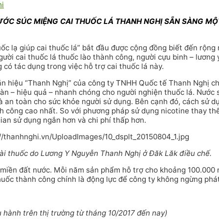
ỚC SÚC MIỆNG CAI THUỐC LÁ THANH NGHỊ SẴN SÀNG MỘT
ốc lạ giúp cai thuốc lá” bắt đầu được cộng đồng biết đến rộng 
gười cai thuốc lá thuốc lào thành công, người cựu binh – lươn
 có tác dụng trong việc hỗ trợ cai thuốc lá này.
n hiệu “Thanh Nghị” của công ty TNHH Quốc tế Thanh Nghị chí
oàn – hiệu quả – nhanh chóng cho người nghiện thuốc lá. Nước 
là an toàn cho sức khỏe người sử dụng. Bên cạnh đó, cách sử
nh công cao nhất. So với phương pháp sử dụng nicotine thay thế
ian sử dụng ngắn hơn và chi phí thấp hơn.
ài thuốc do Lương Y Nguyễn Thanh Nghị ở Đăk Lăk điều chế.
 miền đất nước. Mỗi năm sản phẩm hỗ trợ cho khoảng 100.000 n
huốc thành công chính là động lực để công ty không ngừng phá
 hành trên thị trường từ tháng 10/2017 đến nay)