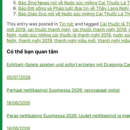
Báo Zing News nói về Nước súc miệng Cai Thuốc Lá 
Báo Đời sống và Pháp luật đưa tin về Thầy Lang Nghị 5
Báo Giáo Dục nói về Nước súc miệng Cai Thuốc Lá Th
This entry was posted in
Tin tức
and tagged
Cai thuốc lá 
mới 2019
,
cai thuốc thanh nghị
,
cai thuốc thanh nghị 2019
,
Nghị
,
nước súc miệng cai thuốc lá thanh nghị 2019
,
nước sú
Nghị
,
thanh nghị 2019
,
thanh nghị mẫu mới
,
thanh nghị mẫu
Có thể bạn quan tâm
Echtzeit-Spiele spielen und sofort erzielen mit Dragonia C
05/07/2026
Parhaat nettikasinot Suomessa 2026: verovapaat voitot
16/06/2026
Paras nettikasino Suomessa 2026: Uudet nettikasinot ja ma
16/06/2026