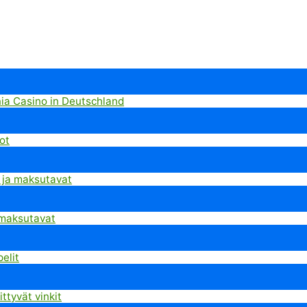
nia Casino in Deutschland
ot
 ja maksutavat
 maksutavat
pelit
ttyvät vinkit