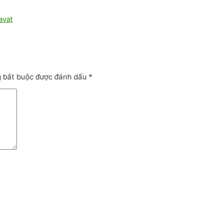
avat
g bắt buộc được đánh dấu
*