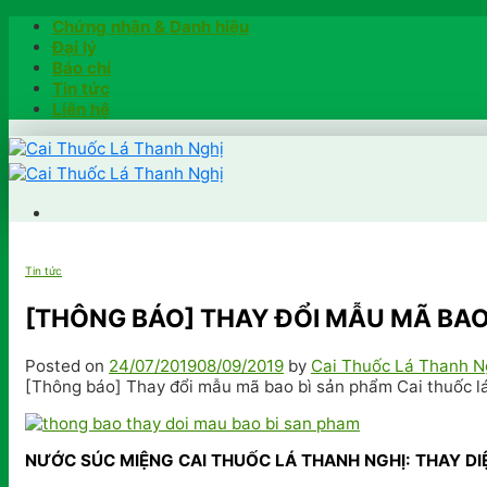
Skip
Chứng nhận & Danh hiệu
to
Đại lý
content
Báo chí
Tin tức
Liên hệ
Trang chủ
Hướng dẫn
Tin tức
Khách hàng chia sẻ
Kiểm tra chính hãng
[THÔNG BÁO] THAY ĐỔI MẪU MÃ BAO
Đặt hàng
Posted on
24/07/2019
08/09/2019
by
Cai Thuốc Lá Thanh N
Hotline: 0902791922
[Thông báo] Thay đổi mẫu mã bao bì sản phẩm Cai thuốc l
NƯỚC SÚC MIỆNG CAI THUỐC LÁ THANH NGHỊ: THAY DIỆ