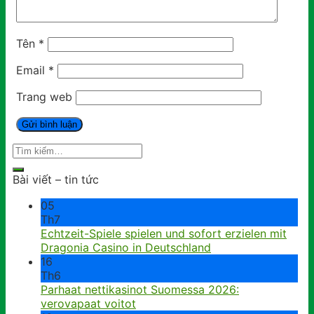
Tên
*
Email
*
Trang web
Bài viết – tin tức
05
Th7
Echtzeit-Spiele spielen und sofort erzielen mit
Dragonia Casino in Deutschland
16
Th6
Parhaat nettikasinot Suomessa 2026:
verovapaat voitot