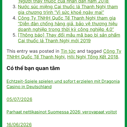
‘Người thầy thuốc của nhân dân năm 2018’
Nước súc miệng Cai thuốc lá Thanh Nghị tham
gia chương trình “Vì sức khoẻ ngày mai”
Công Ty TNHH Quốc Tế Thanh Nghị tham gia
“Diễn đàn chống hàng giả, bảo vệ thương hiệu
doanh nghiệp trong thời kỳ công nghiệp 4.0”
[Thông báo] Thay đổi mẫu mã bao bì sản phẩm
Cai thuốc lá Thanh Nghị mới 2019
This entry was posted in
Tin tức
and tagged
Công Ty
TNHH Quốc Tế Thanh Nghị
,
Hội Nghị Tổng Kết 2018
.
Có thể bạn quan tâm
Echtzeit-Spiele spielen und sofort erzielen mit Dragonia
Casino in Deutschland
05/07/2026
Parhaat nettikasinot Suomessa 2026: verovapaat voitot
16/06/2026