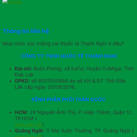
Thông tin liên hệ
Mua nước súc miệng cai thuốc lá Thanh Nghị ở đâu?
CÔNG TY TNHH QUỐC TẾ THANH NGHỊ
Địa chỉ:
Buôn Phơng, xã EaTul, Huyện CưM’gar, Tỉnh
Đak Lak
GPKD
: số 6001550889 do sở KH & ĐT Tỉnh Đăk
Lăk cấp ngày 20/09/2016.
KÊNH PHÂN PHỐI TOÀN QUỐC
HCM:
26 Nguyễn Ảnh Thủ, P. Hiệp Thành, Quận 12,
TP.HCM (
xem bản đồ
)
Quảng Ngãi:
11 Mai Xuân Thưởng, TP. Quảng Ngãi (
xem bản đồ
)