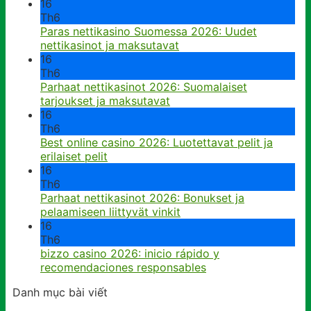
16
Th6
Paras nettikasino Suomessa 2026: Uudet
nettikasinot ja maksutavat
16
Th6
Parhaat nettikasinot 2026: Suomalaiset
tarjoukset ja maksutavat
16
Th6
Best online casino 2026: Luotettavat pelit ja
erilaiset pelit
16
Th6
Parhaat nettikasinot 2026: Bonukset ja
pelaamiseen liittyvät vinkit
16
Th6
bizzo casino 2026: inicio rápido y
recomendaciones responsables
Danh mục bài viết