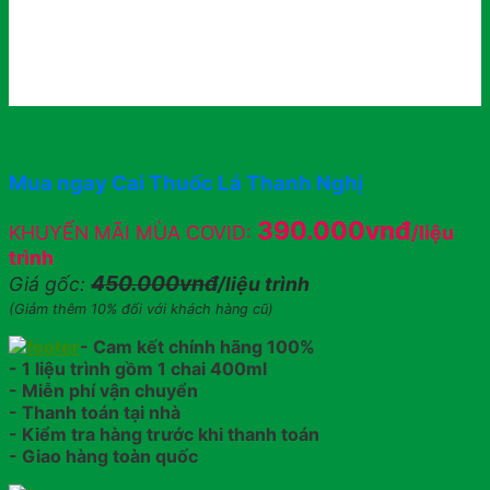
Mua ngay Cai Thuốc Lá Thanh Nghị
390.000vnđ
KHUYẾN MÃI MÙA COVID:
/liệu
trình
450.000vnđ
Giá gốc:
/liệu trình
(Giảm thêm 10% đối với khách hàng cũ)
- Cam kết chính hãng 100%
- 1 liệu trình gồm 1 chai 400ml
- Miễn phí vận chuyển
- Thanh toán tại nhà
- Kiểm tra hàng trước khi thanh toán
- Giao hàng toàn quốc