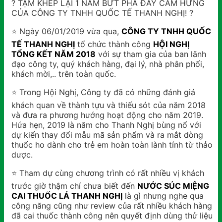
?
TẠM KHÉP LẠI 1 NĂM BỨT PHÁ ĐẦY CẢM HỨNG
CỦA CÔNG TY TNHH QUỐC TẾ THANH NGHỊ!
?
⭐️
Ngày 06/01/2019 vừa qua,
CÔNG TY TNHH QUỐC
TẾ THANH NGHỊ
tổ chức thành công
HỘI NGHỊ
TỔNG KẾT NĂM 2018
với sự tham gia của ban lãnh
đạo công ty, quý khách hàng, đại lý, nhà phân phối,
khách mời,.. trên toàn quốc.
⭐️
Trong Hội Nghị, Công ty đã có những đánh giá
khách quan về thành tựu và thiếu sót của năm 2018
và đưa ra phương hướng hoạt động cho năm 2019.
Hứa hẹn, 2019 là năm cho Thanh Nghị bù
ng nổ với
dự kiến thay đổi mẫu mã sản phẩm và ra mắt dòng
thuốc ho dành cho trẻ em hoàn toàn lành tính từ thảo
dược.
⭐️
Tham dự cùng chương trình có rất nhiều vị khách
trước giờ thậm chí chưa biết đến
NƯỚC SÚC MIỆNG
CAI THUỐC LÁ THANH NGHỊ
là gì nhưng nghe qua
công năng cũng như review của rất nhiều khách hàng
đã cai thuốc thành công nên quyết định dùng thử liệu