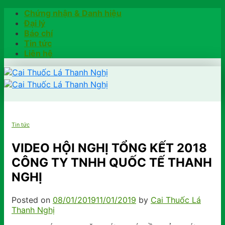
Skip
Chứng nhận & Danh hiệu
to
Đại lý
content
Báo chí
Tin tức
Liên hệ
Trang chủ
Tin tức
Hướng dẫn
Khách hàng chia sẻ
VIDEO HỘI NGHỊ TỔNG KẾT 2018
Kiểm tra chính hãng
CÔNG TY TNHH QUỐC TẾ THANH
Đặt hàng
NGHỊ
Hotline: 0902791922
Posted on
08/01/2019
11/01/2019
by
Cai Thuốc Lá
Thanh Nghị