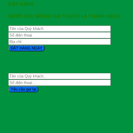
ĐẶT HÀNG
NƯỚC SÚC MIỆNG CAI THUỐC LÁ THANH NGHỊ