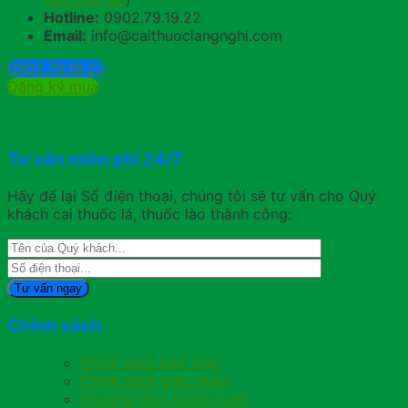
Hotline:
0902.79.19.22
Email:
info@caithuoclangnghi.com
0902.79.19.22
Đăng ký mua
Tư vấn miễn phí 24/7
Hãy để lại Số điện thoại, chúng tôi sẽ tư vấn cho Quý
khách cai thuốc lá, thuốc lào thành công:
Chính sách
Chính sách bảo mật
Chính sách giao nhận
Phương thức thanh toán