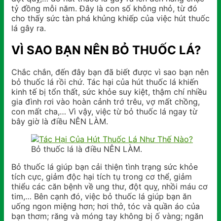
tỷ đồng mỗi năm. Đây là con số không nhỏ, từ đó
cho thấy sức tàn phá khủng khiếp của việc hút thuốc
lá gây ra.
VÌ SAO BẠN NÊN BỎ THUỐC LÁ?
Chắc chắn, đến đây bạn đã biết được vì sao bạn nên
bỏ thuốc lá rồi chứ. Tác hại của hút thuốc lá khiến
kinh tế bị tổn thất, sức khỏe suy kiệt, thậm chí nhiều
gia đình rơi vào hoàn cảnh trớ trêu, vợ mất chồng,
con mất cha,… Vì vậy, việc từ bỏ thuốc lá ngay từ
bây giờ là điều NÊN LÀM.
Bỏ thuốc lá là điều NÊN LÀM.
Bỏ thuốc lá giúp bạn cải thiện tình trạng sức khỏe
tích cực, giảm độc hại tích tụ trong cơ thể, giảm
thiểu các căn bệnh về ung thư, đột quỵ, nhồi máu cơ
tim,… Bên cạnh đó, việc bỏ thuốc lá giúp bạn ăn
uống ngon miệng hơn; hơi thở, tóc và quần áo của
bạn thơm; răng và móng tay không bị ố vàng; ngăn