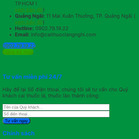
TP.HCM (
xem bản đồ
)
Quảng Ngãi:
11 Mai Xuân Thưởng, TP. Quảng Ngãi (
xem bản đồ
)
Hotline:
0902.79.19.22
Email:
info@caithuoclangnghi.com
0902.79.19.22
Đăng ký mua
Tư vấn miễn phí 24/7
Hãy để lại Số điện thoại, chúng tôi sẽ tư vấn cho Quý
khách cai thuốc lá, thuốc lào thành công:
Chính sách