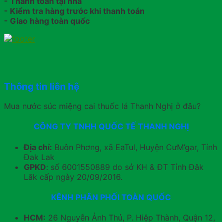
- Thanh toán tại nhà
- Kiểm tra hàng trước khi thanh toán
- Giao hàng toàn quốc
Thông tin liên hệ
Mua nước súc miệng cai thuốc lá Thanh Nghị ở đâu?
CÔNG TY TNHH QUỐC TẾ THANH NGHỊ
Địa chỉ:
Buôn Phơng, xã EaTul, Huyện CưM’gar, Tỉnh
Đak Lak
GPKD
: số 6001550889 do sở KH & ĐT Tỉnh Đăk
Lăk cấp ngày 20/09/2016.
KÊNH PHÂN PHỐI TOÀN QUỐC
HCM:
26 Nguyễn Ảnh Thủ, P. Hiệp Thành, Quận 12,