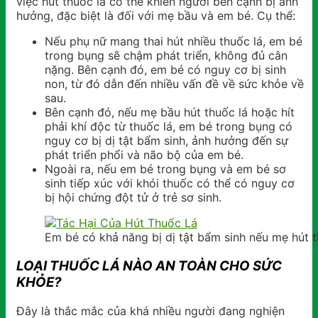
việc hút thuốc lá có thể khiến người bên cạnh bị ảnh
hưởng, đặc biệt là đối với mẹ bầu và em bé. Cụ thể:
Nếu phụ nữ mang thai hút nhiều thuốc lá, em bé
trong bụng sẽ chậm phát triển, không đủ cân
nặng. Bên cạnh đó, em bé có nguy cơ bị sinh
non, từ đó dẫn đến nhiều vấn đề về sức khỏe về
sau.
Bên cạnh đó, nếu mẹ bầu hút thuốc lá hoặc hít
phải khí độc từ thuốc lá, em bé trong bụng có
nguy cơ bị dị tật bẩm sinh, ảnh hưởng đến sự
phát triển phổi và não bộ của em bé.
Ngoài ra, nếu em bé trong bụng và em bé sơ
sinh tiếp xúc với khói thuốc có thể có nguy cơ
bị hội chứng đột tử ở trẻ sơ sinh.
Em bé có khả năng bị dị tật bẩm sinh nếu mẹ hút th
LOẠI THUỐC LÁ NÀO AN TOÀN CHO SỨC
KHỎE?
Đây là thắc mắc của khá nhiều người đang nghiện