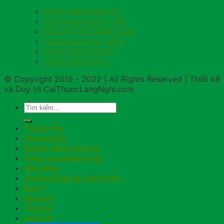
Chính sách bảo mật
Chính sách giao nhận
Phương thức thanh toán
Chính sách bảo hành
Chính sách đổi trả
Chính sách đại lý
© Copyright 2015 - 2022 | All Rights Reserved | Thiết kế
và Duy trì CaiThuocLangNghi.com
Trang chủ
Hướng dẫn
Khách hàng chia sẻ
Kiểm tra chính hãng
Đặt hàng
Chứng nhận & Danh hiệu
Đại lý
Báo chí
Tin tức
Liên hệ