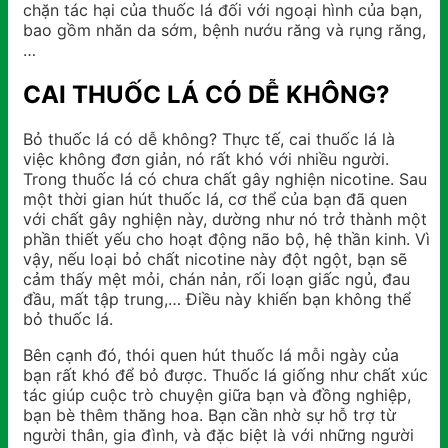
chặn tác hại của thuốc lá đối với ngoại hình của bạn,
bao gồm nhăn da sớm, bệnh nướu răng và rụng răng,
…
CAI THUỐC LÁ CÓ DỄ KHÔNG?
Bỏ thuốc lá có dễ không? Thực tế, cai thuốc lá là
việc không đơn giản, nó rất khó với nhiều người.
Trong thuốc lá có chưa chất gây nghiện nicotine. Sau
một thời gian hút thuốc lá, cơ thể của bạn đã quen
với chất gây nghiện này, dường như nó trở thành một
phần thiết yếu cho hoạt động não bộ, hệ thần kinh. Vì
vậy, nếu loại bỏ chất nicotine này đột ngột, bạn sẽ
cảm thấy mệt mỏi, chán nản, rối loạn giấc ngủ, đau
đầu, mất tập trung,… Điều này khiến bạn không thể
bỏ thuốc lá.
Bên cạnh đó, thói quen hút thuốc lá mỗi ngày của
bạn rất khó để bỏ được. Thuốc lá giống như chất xúc
tác giúp cuộc trò chuyện giữa bạn và đồng nghiệp,
bạn bè thêm thăng hoa. Bạn cần nhờ sự hỗ trợ từ
người thân, gia đình, và đặc biệt là với những người