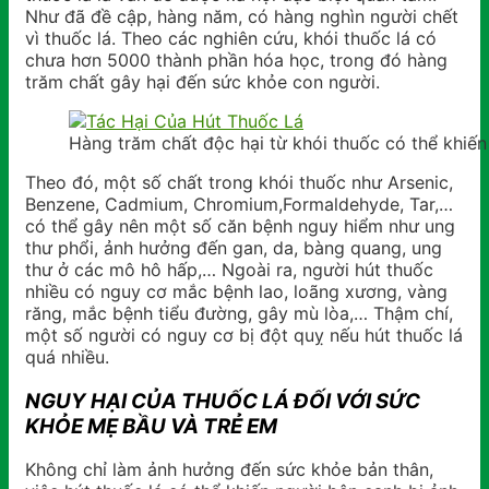
Như đã đề cập, hàng năm, có hàng nghìn người chết
vì thuốc lá. Theo các nghiên cứu, khói thuốc lá có
chưa hơn 5000 thành phần hóa học, trong đó hàng
trăm chất gây hại đến sức khỏe con người.
Hàng trăm chất độc hại từ khói thuốc có thể khiế
Theo đó, một số chất trong khói thuốc như Arsenic,
Benzene, Cadmium, Chromium,Formaldehyde, Tar,…
có thể gây nên một số căn bệnh nguy hiểm như ung
thư phổi, ảnh hưởng đến gan, da, bàng quang, ung
thư ở các mô hô hấp,… Ngoài ra, người hút thuốc
nhiều có nguy cơ mắc bệnh lao, loãng xương, vàng
răng, mắc bệnh tiểu đường, gây mù lòa,… Thậm chí,
một số người có nguy cơ bị đột quỵ nếu hút thuốc lá
quá nhiều.
NGUY HẠI CỦA THUỐC LÁ ĐỐI VỚI SỨC
KHỎE MẸ BẦU VÀ TRẺ EM
Không chỉ làm ảnh hưởng đến sức khỏe bản thân,