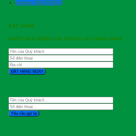
Hotline: 0902791922
ĐẶT HÀNG
NƯỚC SÚC MIỆNG CAI THUỐC LÁ THANH NGHỊ