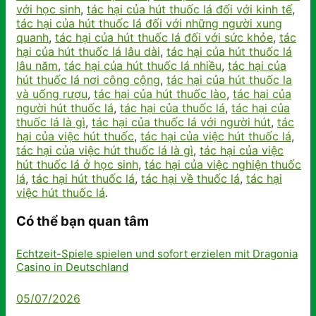
với học sinh
,
tác hại của hút thuốc lá đối với kinh tế
,
tác hại của hút thuốc lá đối với những người xung
quanh
,
tác hại của hút thuốc lá đối với sức khỏe
,
tác
hại của hút thuốc lá lâu dài
,
tác hại của hút thuốc lá
lâu năm
,
tác hại của hút thuốc lá nhiều
,
tác hại của
hút thuốc lá nơi công cộng
,
tác hại của hút thuốc la
và uống rượu
,
tác hại của hút thuốc lào
,
tác hại của
người hút thuốc lá
,
tác hại của thuốc lá
,
tác hại của
thuốc lá là gì
,
tác hại của thuốc lá với người hút
,
tác
hại của việc hút thuốc
,
tác hại của việc hút thuốc lá
,
tác hại của việc hút thuốc lá là gì
,
tác hại của việc
hút thuốc lá ở học sinh
,
tác hại của việc nghiện thuốc
lá
,
tác hại hút thuốc lá
,
tác hại về thuốc lá
,
tác hại
việc hút thuốc lá
.
Có thể bạn quan tâm
Echtzeit-Spiele spielen und sofort erzielen mit Dragonia
Casino in Deutschland
05/07/2026