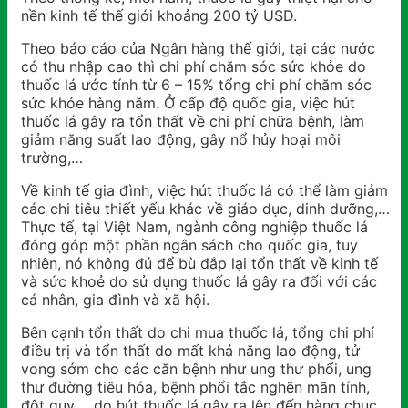
nền kinh tế thế giới khoảng 200 tỷ USD.
Theo báo cáo của Ngân hàng thế giới, tại các nước
có thu nhập cao thì chi phí chăm sóc sức khỏe do
thuốc lá ước tính từ 6 – 15% tổng chi phí chăm sóc
sức khỏe hàng năm. Ở cấp độ quốc gia, việc hút
thuốc lá gây ra tổn thất về chi phí chữa bệnh, làm
giảm năng suất lao động, gây nổ hủy hoại môi
trường,…
Về kinh tế gia đình, việc hút thuốc lá có thể làm giảm
các chi tiêu thiết yếu khác về giáo dục, dinh dưỡng,…
Thực tế, tại Việt Nam, ngành công nghiệp thuốc lá
đóng góp một phần ngân sách cho quốc gia, tuy
nhiên, nó không đủ để bù đắp lại tổn thất về kinh tế
và sức khoẻ do sử dụng thuốc lá gây ra đối với các
cá nhân, gia đình và xã hội.
Bên cạnh tổn thất do chi mua thuốc lá, tổng chi phí
điều trị và tổn thất do mất khả năng lao động, tử
vong sớm cho các căn bệnh như ung thư phổi, ung
thư đường tiêu hóa, bệnh phổi tắc nghẽn mãn tính,
đột quỵ,… do hút thuốc lá gây ra lên đến hàng chục