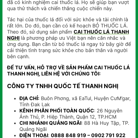
đã có kinh nghiệm cai thuốc lá. Họ sẽ giúp bạn vượt
qua thử thách và chiến thắng cuộc chiến này.
Tác hại của thuốc lá đối với sức khỏe và tài chính là
rất lớn. Do đó, bạn cần có kế hoạch BỎ THUỐC LÁ.
Theo đó, sử dụng sản phẩm
CAI THUỐC LÁ THANH
NGHỊ
là phương pháp ưu Việt bạn nên cân nhắc và
ứng dụng. Bạn cần từ bỏ thuốc lá ngay từ bây giờ để
cải thiện tình trạng sức khỏe cho bản thân và người
bên cạnh.
ĐỂ TƯ VẤN, HỖ TRỢ VỀ SẢN PHẨM CAI THUỐC LÁ
THANH NGHỊ, LIÊN HỆ VỚI CHÚNG TÔI:
CÔNG TY TNHH QUỐC TẾ THANH NGHỊ
ĐỊA CHỈ:
Buôn Phơng, xã EaTul, Huyện CưM’gar,
Tỉnh Đak Lak
KÊNH PHÂN PHỐI TOÀN QUỐC
: 26 Nguyễn
Ảnh Thủ, P. Hiệp Thành, Quận 12, TP.HCM
CHI NHÁNH QUẢNG NGÃI
: 88 Hà Huy Tập, TP.
Quảng Ngãi
ĐIỆN THOẠI
:
0888 848 919 – 0902 791 922