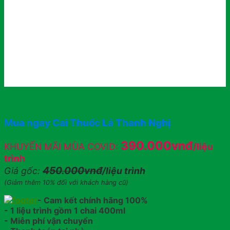
Mua ngay Cai Thuốc Lá Thanh Nghị
390.000vnđ
KHUYẾN MÃI MÙA COVID:
/liệu
trình
450.000vnđ
Giá gốc:
/liệu trình
(Giảm thêm 10% đối với khách hàng cũ)
- Cam kết chính hãng 100%
- 1 liệu trình gồm 1 chai 400ml
- Miễn phí vận chuyển