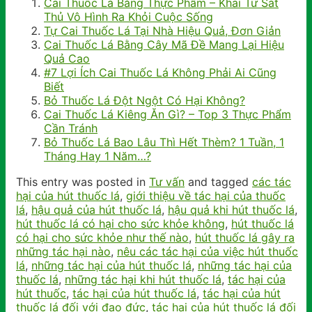
Cai Thuốc Lá Bằng Thực Phẩm – Khai Tử Sát
Thủ Vô Hình Ra Khỏi Cuộc Sống
Tự Cai Thuốc Lá Tại Nhà Hiệu Quả, Đơn Giản
Cai Thuốc Lá Bằng Cây Mã Đề Mang Lại Hiệu
Quả Cao
#7 Lợi Ích Cai Thuốc Lá Không Phải Ai Cũng
Biết
Bỏ Thuốc Lá Đột Ngột Có Hại Không?
Cai Thuốc Lá Kiêng Ăn Gì? – Top 3 Thực Phẩm
Cần Tránh
Bỏ Thuốc Lá Bao Lâu Thì Hết Thèm? 1 Tuần, 1
Tháng Hay 1 Năm…?
This entry was posted in
Tư vấn
and tagged
các tác
hại của hút thuốc lá
,
giới thiệu về tác hại của thuốc
lá
,
hậu quả của hút thuốc lá
,
hậu quả khi hút thuốc lá
,
hút thuốc lá có hại cho sức khỏe không
,
hút thuốc lá
có hại cho sức khỏe như thế nào
,
hút thuốc lá gây ra
những tác hại nào
,
nêu các tác hại của việc hút thuốc
lá
,
những tác hại của hút thuốc lá
,
những tác hại của
thuốc lá
,
những tác hại khi hút thuốc lá
,
tác hại của
hút thuốc
,
tác hại của hút thuốc lá
,
tác hại của hút
thuốc lá đối với đạo đức
,
tác hại của hút thuốc lá đối