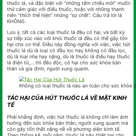
thuốc lá, và đặc biệt với “những tấm chiếu mới” muốn
thử cảm giác với điếu thuốc, hoặc với những thanh
niên “thích thể hiện” những “sợ chết”. Câu trả lời là
KHÔNG.
Lưu ý, tất cả các loại thuốc lá đều có hại, và bất kỳ
sự tiếp xúc nào với khói thuốc lá đều có thể gây tổn
hại cho cơ thể. Điều này đồng nghĩa với việc, việc hút
thuốc lá dù là loại có đầu lọc hay không có đầu lọc,
dù là loại nhẹ hay nặng, dù là thuốc lá điếu hay thuốc
lá điện tử,… thì đều độc, có hại cho sức khỏe bản
thân và gia đình, người xung quanh.
Không có loại thuốc lá nào an toàn cho sức khỏe 
TÁC HẠI CỦA HÚT THUỐC LÁ VỀ MẶT KINH
TẾ
Phải khẳng định, việc hút thuốc lá không chỉ làm ảnh
hưởng đến sức khỏe bản thân, người xung quanh mà
còn gây tổn thất nặng nề về phương diện kinh tế.
Theo thống kê, mỗi năm, thuốc lá gây thiệt hại cho