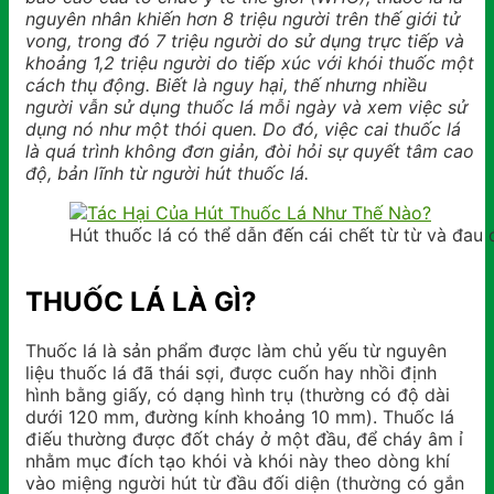
nguyên nhân khiến hơn 8 triệu người trên thế giới tử
vong, trong đó 7 triệu người do sử dụng trực tiếp và
khoảng 1,2 triệu người do tiếp xúc với khói thuốc một
cách thụ động. Biết là nguy hại, thế nhưng nhiều
người vẫn sử dụng thuốc lá mỗi ngày và xem việc sử
dụng nó như một thói quen. Do đó, việc cai thuốc lá
là quá trình không đơn giản, đòi hỏi sự quyết tâm cao
độ, bản lĩnh từ người hút thuốc lá.
Hút thuốc lá có thể dẫn đến cái chết từ từ và đau
THUỐC LÁ LÀ GÌ?
Thuốc lá là sản phẩm được làm chủ yếu từ nguyên
liệu thuốc lá đã thái sợi, được cuốn hay nhồi định
hình bằng giấy, có dạng hình trụ (thường có độ dài
dưới 120 mm, đường kính khoảng 10 mm). Thuốc lá
điếu thường được đốt cháy ở một đầu, để cháy âm ỉ
nhằm mục đích tạo khói và khói này theo dòng khí
vào miệng người hút từ đầu đối diện (thường có gắn