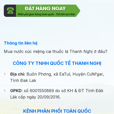
Thông tin liên hệ
Mua nước súc miệng cai thuốc lá Thanh Nghị ở đâu?
CÔNG TY TNHH QUỐC TẾ THANH NGHỊ
Địa chỉ:
Buôn Phơng, xã EaTul, Huyện CưM’gar,
Tỉnh Đak Lak
GPKD
: số 6001550889 do sở KH & ĐT Tỉnh Đăk
Lăk cấp ngày 20/09/2016.
KÊNH PHÂN PHỐI TOÀN QUỐC