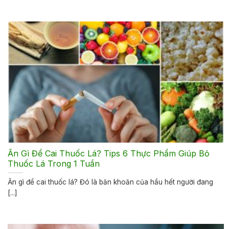
Ăn Gì Để Cai Thuốc Lá? Tips 6 Thực Phẩm Giúp Bỏ
Thuốc Lá Trong 1 Tuần
Ăn gì để cai thuốc lá? Đó là băn khoăn của hầu hết người đang
[...]