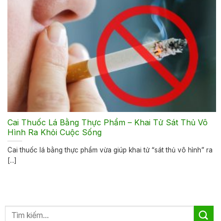
Cai Thuốc Lá Bằng Thực Phẩm – Khai Tử Sát Thủ Vô
Hình Ra Khỏi Cuộc Sống
Cai thuốc lá bằng thực phẩm vừa giúp khai tử “sát thủ vô hình” ra
[...]