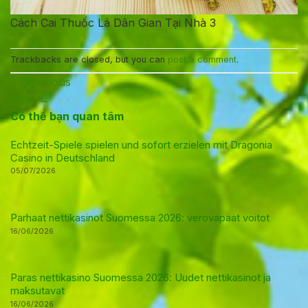
Cách Cai Thuốc Lá Dân Gian Tại Nhà 3
Trackbacks are closed, but you can
post a comment
.
←
Previous
Next
→
Có thể bạn quan tâm
Echtzeit-Spiele spielen und sofort erzielen mit Dragonia
Casino in Deutschland
05/07/2026
Parhaat nettikasinot Suomessa 2026: verovapaat voitot
16/06/2026
Paras nettikasino Suomessa 2026: Uudet nettikasinot ja
maksutavat
16/06/2026