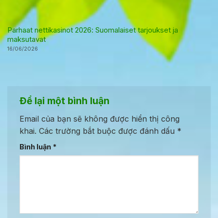
Parhaat nettikasinot 2026: Suomalaiset tarjoukset ja
maksutavat
16/06/2026
Để lại một bình luận
Email của bạn sẽ không được hiển thị công
khai.
Các trường bắt buộc được đánh dấu
*
Bình luận
*