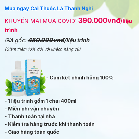
Mua ngay Cai Thuốc Lá Thanh Nghị
390.000vnđ
KHUYẾN MÃI MÙA COVID:
/liệu
trình
450.000vnđ
Giá gốc:
/liệu trình
(Giảm thêm 10% đối với khách hàng cũ)
- Cam kết chính hãng 100%
- 1 liệu trình gồm 1 chai 400ml
- Miễn phí vận chuyển
- Thanh toán tại nhà
- Kiểm tra hàng trước khi thanh toán
- Giao hàng toàn quốc