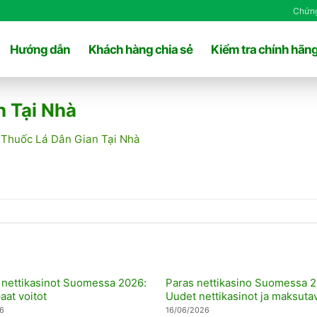
Chứng
Hướng dẫn
Khách hàng chia sẻ
Kiểm tra chính hãn
n Tại Nhà
 Thuốc Lá Dân Gian Tại Nhà
 nettikasinot Suomessa 2026:
Paras nettikasino Suomessa 2
aat voitot
Uudet nettikasinot ja maksuta
6
16/06/2026