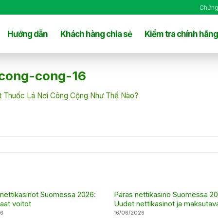
Chứng
Hướng dẫn
Khách hàng chia sẻ
Kiểm tra chính hãng
-cong-cong-16
t Thuốc Lá Nơi Công Cộng Như Thế Nào?
 nettikasinot Suomessa 2026:
Paras nettikasino Suomessa 20
aat voitot
Uudet nettikasinot ja maksutav
26
16/06/2026