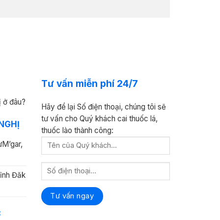
Tư vấn miễn phí 24/7
ị ở đâu?
Hãy để lại Số điện thoại, chúng tôi sẽ
tư vấn cho Quý khách cai thuốc lá,
NGHỊ
thuốc lào thành công:
ưM’gar,
ỉnh Đăk
C