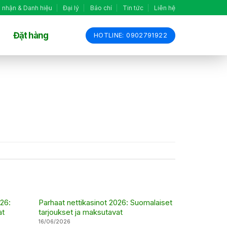
 nhận & Danh hiệu
Đại lý
Báo chí
Tin tức
Liên hệ
Đặt hàng
HOTLINE: 0902791922
26:
Parhaat nettikasinot 2026: Suomalaiset
at
tarjoukset ja maksutavat
16/06/2026