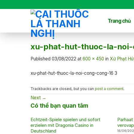
Skip
to
content
Trang chủ
xu-phat-hut-thuoc-la-noi
Published
03/08/2022
at
600 × 450
in
Xử Phạt Hú
xu-phat-hut-thuoc-la-noi-cong-cong-16 3
Trackbacks are closed, but you can
post a comment
.
Next
→
Có thể bạn quan tâm
Echtzeit-Spiele spielen und sofort
Parhaat
erzielen mit Dragonia Casino in
verovap
Deutschland
16/06/20