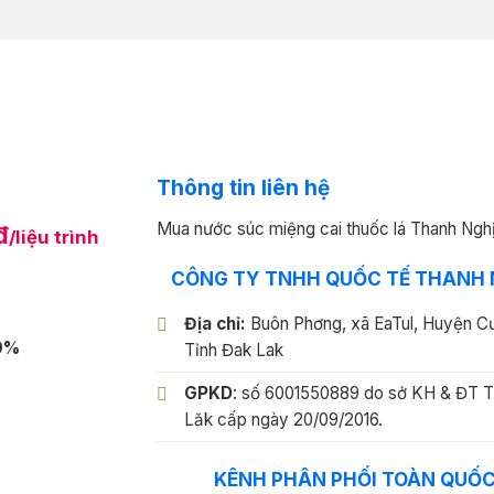
Thông tin liên hệ
Mua nước súc miệng cai thuốc lá Thanh Ngh
đ
/liệu trình
CÔNG TY TNHH QUỐC TẾ THANH 
Địa chỉ:
Buôn Phơng, xã EaTul, Huyện C
00%
Tỉnh Đak Lak
GPKD
: số 6001550889 do sở KH & ĐT T
Lăk cấp ngày 20/09/2016.
KÊNH PHÂN PHỐI TOÀN QUỐ