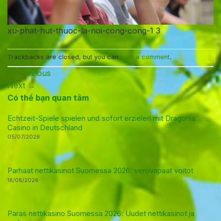
xu-phat-hut-thuoc-la-noi-cong-cong-1 3
Trackbacks are closed, but you can
post a comment
.
←
Previous
Next
→
Có thể bạn quan tâm
Echtzeit-Spiele spielen und sofort erzielen mit Dragonia
Casino in Deutschland
05/07/2026
Parhaat nettikasinot Suomessa 2026: verovapaat voitot
16/06/2026
Paras nettikasino Suomessa 2026: Uudet nettikasinot ja