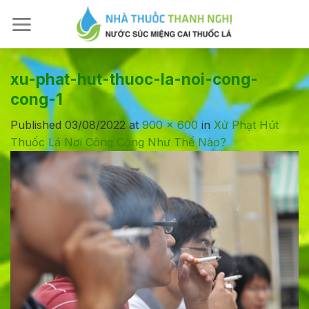
Skip
to
content
xu-phat-hut-thuoc-la-noi-cong-
cong-1
Published
03/08/2022
at
900 × 600
in
Xử Phạt Hút
Thuốc Lá Nơi Công Cộng Như Thế Nào?