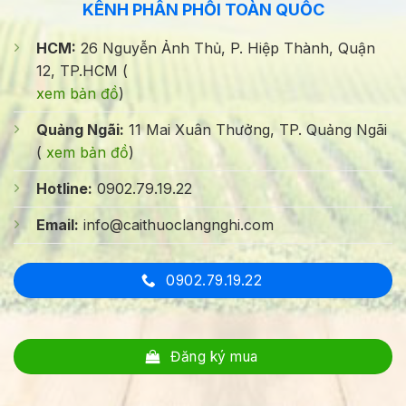
KÊNH PHÂN PHỐI TOÀN QUỐC
HCM:
26 Nguyễn Ảnh Thủ, P. Hiệp Thành, Quận
12, TP.HCM (
xem bản đồ
)
Quảng Ngãi:
11 Mai Xuân Thưởng, TP. Quảng Ngãi
(
xem bản đồ
)
Hotline:
0902.79.19.22
Email:
info@caithuoclangnghi.com
0902.79.19.22
Đăng ký mua