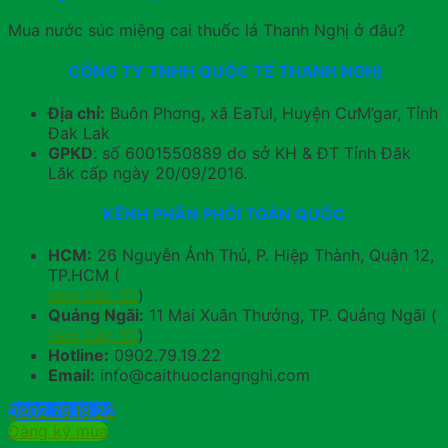
Mua nước súc miệng cai thuốc lá Thanh Nghị ở đâu?
CÔNG TY TNHH QUỐC TẾ THANH NGHỊ
Địa chỉ:
Buôn Phơng, xã EaTul, Huyện CưM’gar, Tỉnh
Đak Lak
GPKD
: số 6001550889 do sở KH & ĐT Tỉnh Đăk
Lăk cấp ngày 20/09/2016.
KÊNH PHÂN PHỐI TOÀN QUỐC
HCM:
26 Nguyễn Ảnh Thủ, P. Hiệp Thành, Quận 12,
TP.HCM (
xem bản đồ
)
Quảng Ngãi:
11 Mai Xuân Thưởng, TP. Quảng Ngãi (
xem bản đồ
)
Hotline:
0902.79.19.22
Email:
info@caithuoclangnghi.com
0902.79.19.22
Đăng ký mua