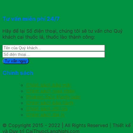
Tư vấn miễn phí 24/7
Hãy để lại Số điện thoại, chúng tôi sẽ tư vấn cho Quý
khách cai thuốc lá, thuốc lào thành công:
Chính sách
Chính sách bảo mật
Chính sách giao nhận
Phương thức thanh toán
Chính sách bảo hành
Chính sách đổi trả
Chính sách đại lý
© Copyright 2015 - 2022 | All Rights Reserved | Thiết kế
và Duy trì CaiThuocLangNghi.com