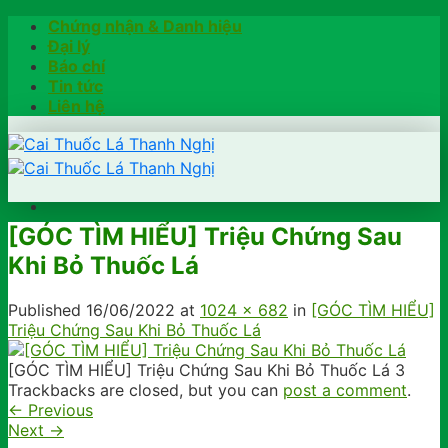
Skip
Chứng nhận & Danh hiệu
to
Đại lý
content
Báo chí
Tin tức
Liên hệ
[GÓC TÌM HIỂU] Triệu Chứng Sau
Trang chủ
Khi Bỏ Thuốc Lá
Hướng dẫn
Khách hàng chia sẻ
Kiểm tra chính hãng
Published
16/06/2022
at
1024 × 682
in
[GÓC TÌM HIỂU]
Đặt hàng
Triệu Chứng Sau Khi Bỏ Thuốc Lá
Hotline: 0902791922
[GÓC TÌM HIỂU] Triệu Chứng Sau Khi Bỏ Thuốc Lá 3
Trackbacks are closed, but you can
post a comment
.
←
Previous
Next
→