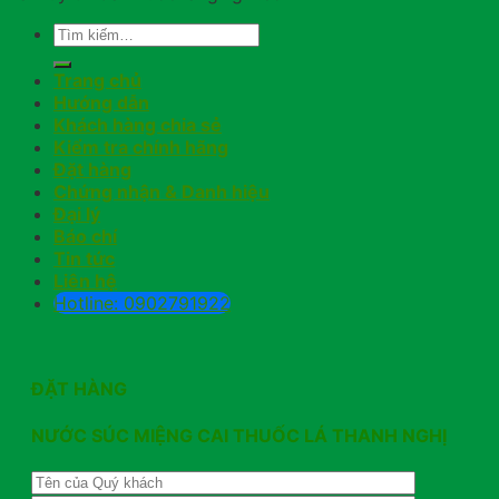
Trang chủ
Hướng dẫn
Khách hàng chia sẻ
Kiểm tra chính hãng
Đặt hàng
Chứng nhận & Danh hiệu
Đại lý
Báo chí
Tin tức
Liên hệ
Hotline: 0902791922
ĐẶT HÀNG
NƯỚC SÚC MIỆNG CAI THUỐC LÁ THANH NGHỊ