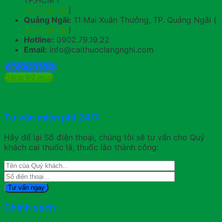
TP.HCM (
xem bản đồ
)
Quảng Ngãi:
11 Mai Xuân Thưởng, TP. Quảng Ngãi (
xem bản đồ
)
Hotline:
0902.79.19.22
Email:
info@caithuoclangnghi.com
0902.79.19.22
Đăng ký mua
Tư vấn miễn phí 24/7
Hãy để lại Số điện thoại, chúng tôi sẽ tư vấn cho Quý
khách cai thuốc lá, thuốc lào thành công:
Chính sách