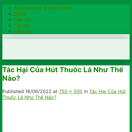
Skip
Chứng nhận & Danh hiệu
to
Đại lý
content
Báo chí
Tin tức
Liên hệ
Tác Hại Của Hút Thuốc Lá Như Thế
Nào?
Published
16/06/2022
at
750 × 500
in
Tác Hại Của Hút
Thuốc Lá Như Thế Nào?
Trang chủ
Hướng dẫn
Khách hàng chia sẻ
Kiểm tra chính hãng
Đặt hàng