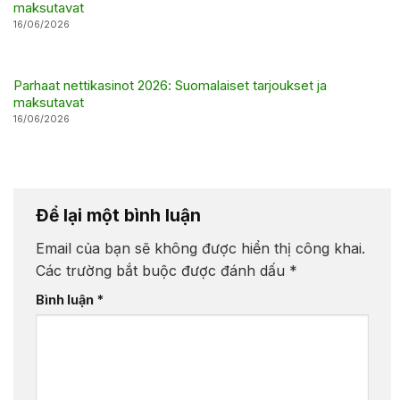
maksutavat
16/06/2026
Parhaat nettikasinot 2026: Suomalaiset tarjoukset ja
maksutavat
16/06/2026
Để lại một bình luận
Email của bạn sẽ không được hiển thị công khai.
Các trường bắt buộc được đánh dấu
*
Bình luận
*