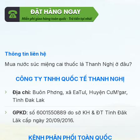
Thông tin liên hệ
Mua nước súc miệng cai thuốc lá Thanh Nghị ở đâu?
CÔNG TY TNHH QUỐC TẾ THANH NGHỊ
Địa chỉ:
Buôn Phơng, xã EaTul, Huyện CưM’gar,
Tỉnh Đak Lak
GPKD
: số 6001550889 do sở KH & ĐT Tỉnh Đăk
Lăk cấp ngày 20/09/2016.
KÊNH PHÂN PHỐI TOÀN QUỐC