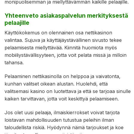
monipuolisemman ja miellyttävämmän kaikille pelaajille.
Yhteenveto asiakaspalvelun merkityksestä
pelaajille
Käyttökokemus on olennainen osa nettikasinon
valintaa. Sujuva ja käyttäjäystävällinen sivusto tekee
pelaamisesta miellyttävää. Kiinnitä huomiota myös
mobiiliystävällisyyteen, jotta voit pelata missä ja milloin
tahansa.
Pelaaminen nettikasinolla on helppoa ja vaivatonta,
kunhan valitset oikean alustan. Huolehdi, että
valitsemasi kasino on luotettava ja että se tarjoaa sinulle
kaiken tarvittavan, jotta voit keskittyä pelaamiseen.
Jos olet uusi pelaaja, ilmaiskierrokset voivat tarjota
loistavan mahdollisuuden tutustua peleihin ilman
taloudellista riskiä. Hyödynnä nämä tarjoukset ja koe