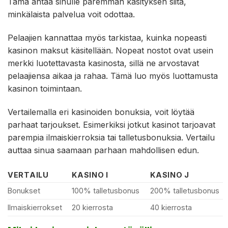
Tämä antaa sinulle paremman käsityksen siitä,
minkälaista palvelua voit odottaa.
Pelaajien kannattaa myös tarkistaa, kuinka nopeasti
kasinon maksut käsitellään. Nopeat nostot ovat usein
merkki luotettavasta kasinosta, sillä ne arvostavat
pelaajiensa aikaa ja rahaa. Tämä luo myös luottamusta
kasinon toimintaan.
Vertailemalla eri kasinoiden bonuksia, voit löytää
parhaat tarjoukset. Esimerkiksi jotkut kasinot tarjoavat
parempia ilmaiskierroksia tai talletusbonuksia. Vertailu
auttaa sinua saamaan parhaan mahdollisen edun.
VERTAILU
KASINO I
KASINO J
Bonukset
100% talletusbonus
200% talletusbonus
Ilmaiskierrokset
20 kierrosta
40 kierrosta