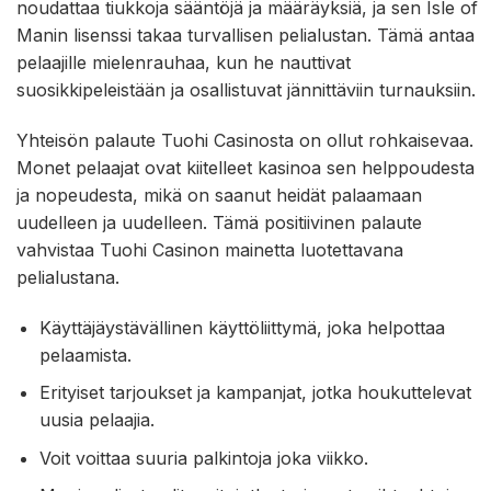
noudattaa tiukkoja sääntöjä ja määräyksiä, ja sen Isle of
Manin lisenssi takaa turvallisen pelialustan. Tämä antaa
pelaajille mielenrauhaa, kun he nauttivat
suosikkipeleistään ja osallistuvat jännittäviin turnauksiin.
Yhteisön palaute Tuohi Casinosta on ollut rohkaisevaa.
Monet pelaajat ovat kiitelleet kasinoa sen helppoudesta
ja nopeudesta, mikä on saanut heidät palaamaan
uudelleen ja uudelleen. Tämä positiivinen palaute
vahvistaa Tuohi Casinon mainetta luotettavana
pelialustana.
Käyttäjäystävällinen käyttöliittymä, joka helpottaa
pelaamista.
Erityiset tarjoukset ja kampanjat, jotka houkuttelevat
uusia pelaajia.
Voit voittaa suuria palkintoja joka viikko.