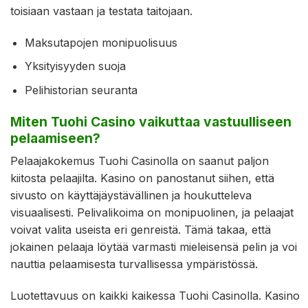
toisiaan vastaan ja testata taitojaan.
Maksutapojen monipuolisuus
Yksityisyyden suoja
Pelihistorian seuranta
Miten Tuohi Casino vaikuttaa vastuulliseen
pelaamiseen?
Pelaajakokemus Tuohi Casinolla on saanut paljon
kiitosta pelaajilta. Kasino on panostanut siihen, että
sivusto on käyttäjäystävällinen ja houkutteleva
visuaalisesti. Pelivalikoima on monipuolinen, ja pelaajat
voivat valita useista eri genreistä. Tämä takaa, että
jokainen pelaaja löytää varmasti mieleisensä pelin ja voi
nauttia pelaamisesta turvallisessa ympäristössä.
Luotettavuus on kaikki kaikessa Tuohi Casinolla. Kasino