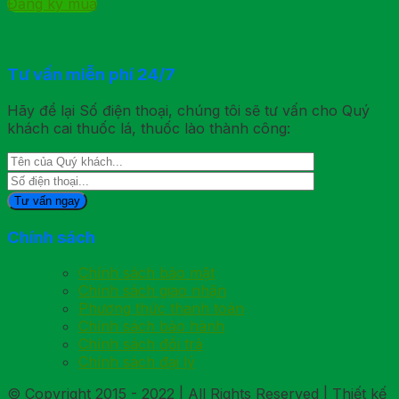
Đăng ký mua
Tư vấn miễn phí 24/7
Hãy để lại Số điện thoại, chúng tôi sẽ tư vấn cho Quý
khách cai thuốc lá, thuốc lào thành công:
Chính sách
Chính sách bảo mật
Chính sách giao nhận
Phương thức thanh toán
Chính sách bảo hành
Chính sách đổi trả
Chính sách đại lý
© Copyright 2015 - 2022 | All Rights Reserved | Thiết kế