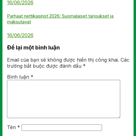
16/06/2026
Parhaat nettikasinot 2026: Suomalaiset tarjoukset ja
maksutavat
16/06/2026
Để lại một bình luận
Email của bạn sẽ không được hiển thị công khai.
Các
trường bắt buộc được đánh dấu
*
Bình luận
*
Tên
*