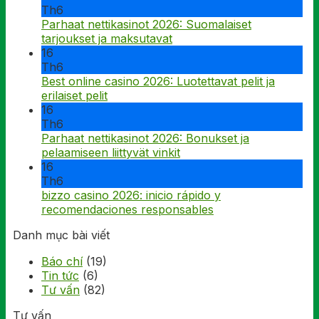
Th6
Parhaat nettikasinot 2026: Suomalaiset
tarjoukset ja maksutavat
16
Th6
Best online casino 2026: Luotettavat pelit ja
erilaiset pelit
16
Th6
Parhaat nettikasinot 2026: Bonukset ja
pelaamiseen liittyvät vinkit
16
Th6
bizzo casino 2026: inicio rápido y
recomendaciones responsables
Danh mục bài viết
Báo chí
(19)
Tin tức
(6)
Tư vấn
(82)
Tư vấn