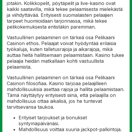
jotakin. Kolikkopelit, pöytäpelit ja live-kasino ovat
kaikki saatavilla, mikä tekee pelaamisesta mielekästä
ja viihdyttävää. Erityisesti suomalaisten pelaajien
tarpeet huomioidaan tarjonnassa, mikä tekee
pelikokemuksesta entistäkin paremman.
Vastuullinen pelaaminen on tärkeä osa Pelikaani
Casinon ethos. Pelaajat voivat hyödyntää erilaisia
työkaluja, kuten talletusrajoja ja aikarajoja, mikä
auttaa heitä hallitsemaan pelaamistaan. Kasino tukee
pelaajia heidän matkallaan kohti vastuullista
pelaamista.
Vastuullinen pelaaminen on tärkeä osa Pelikaani
Casinon filosofiaa. Kasino tarjoaa pelaajilleen
mahdollisuuksia asettaa rajoja ja hallita pelaamistaan.
Tämä näyttäytyy erityisesti siinä, että pelaajilla on
mahdollisuus ottaa aikalisä, jos he tuntevat
tarvitsevansa taukoa.
Erityiset tarjoukset ja bonukset
syntymäpäivänäsi.
Mahdollisuus voittaa suuria jackpot-palkintoja.