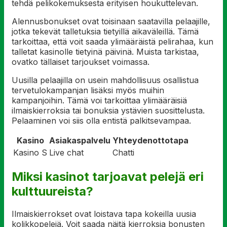
tehdä pelikokemuksesta erityisen houkuttelevan.
Alennusbonukset ovat toisinaan saatavilla pelaajille,
jotka tekevät talletuksia tietyillä aikaväleillä. Tämä
tarkoittaa, että voit saada ylimääräistä pelirahaa, kun
talletat kasinolle tietyinä päivinä. Muista tarkistaa,
ovatko tällaiset tarjoukset voimassa.
Uusilla pelaajilla on usein mahdollisuus osallistua
tervetulokampanjan lisäksi myös muihin
kampanjoihin. Tämä voi tarkoittaa ylimääräisiä
ilmaiskierroksia tai bonuksia ystävien suosittelusta.
Pelaaminen voi siis olla entistä palkitsevampaa.
Kasino
Asiakaspalvelu
Yhteydenottotapa
Kasino S
Live chat
Chatti
Miksi kasinot tarjoavat pelejä eri
kulttuureista?
Ilmaiskierrokset ovat loistava tapa kokeilla uusia
kolikkopelejä. Voit saada näitä kierroksia bonusten