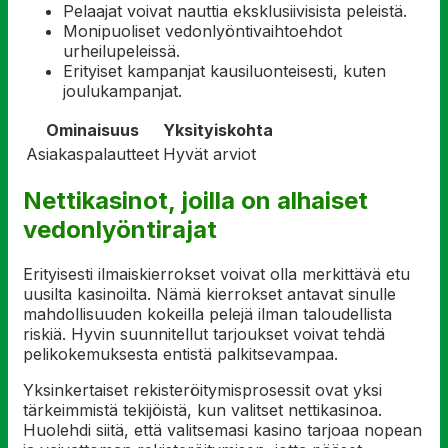
Pelaajat voivat nauttia eksklusiivisista peleistä.
Monipuoliset vedonlyöntivaihtoehdot
urheilupeleissä.
Erityiset kampanjat kausiluonteisesti, kuten
joulukampanjat.
Ominaisuus
Yksityiskohta
Asiakaspalautteet
Hyvät arviot
Nettikasinot, joilla on alhaiset
vedonlyöntirajat
Erityisesti ilmaiskierrokset voivat olla merkittävä etu
uusilta kasinoilta. Nämä kierrokset antavat sinulle
mahdollisuuden kokeilla pelejä ilman taloudellista
riskiä. Hyvin suunnitellut tarjoukset voivat tehdä
pelikokemuksesta entistä palkitsevampaa.
Yksinkertaiset rekisteröitymisprosessit ovat yksi
tärkeimmistä tekijöistä, kun valitset nettikasinoa.
Huolehdi siitä, että valitsemasi kasino tarjoaa nopean