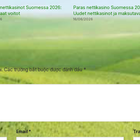
 nettikasinot Suomessa 2026:
Paras nettikasino Suomessa 20
aat voitot
Uudet nettikasinot ja maksutav
26
16/06/2026
i.
Các trường bắt buộc được đánh dấu
*
Email
*
Tr