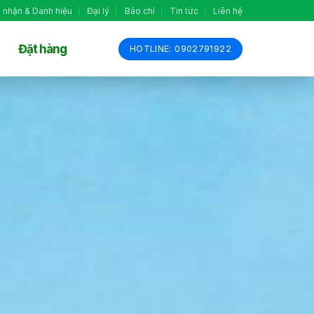
 nhận & Danh hiệu
Đại lý
Báo chí
Tin tức
Liên hệ
Đặt hàng
HOTLINE: 0902791922