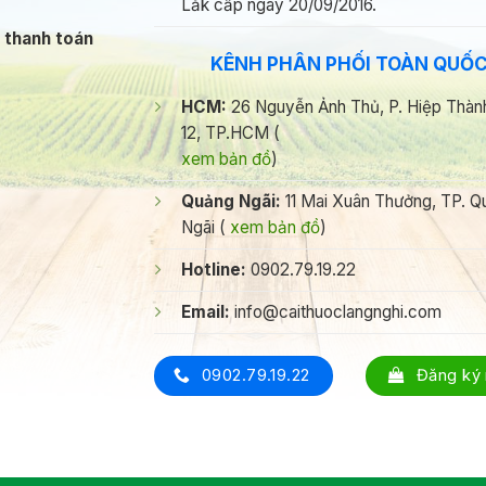
Lăk cấp ngày 20/09/2016.
i thanh toán
KÊNH PHÂN PHỐI TOÀN QUỐ
HCM:
26 Nguyễn Ảnh Thủ, P. Hiệp Thàn
12, TP.HCM (
xem bản đồ
)
Quảng Ngãi:
11 Mai Xuân Thưởng, TP. Q
Ngãi (
xem bản đồ
)
Hotline:
0902.79.19.22
Email:
info@caithuoclangnghi.com
0902.79.19.22
Đăng ký