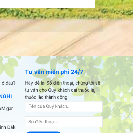
Tư vấn miễn phí 24/7
ị ở đâu?
Hãy để lại Số điện thoại, chúng tôi sẽ
tư vấn cho Quý khách cai thuốc lá,
NGHỊ
thuốc lào thành công:
ưM’gar,
ỉnh Đăk