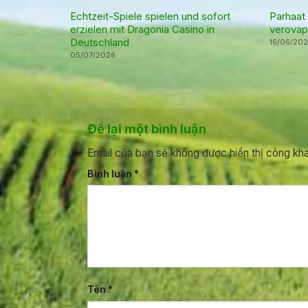
Echtzeit-Spiele spielen und sofort
Parhaat
erzielen mit Dragonia Casino in
verovap
Deutschland
16/06/20
05/07/2026
Để lại một bình luận
Email của bạn sẽ không được hiển thị công kha
Bình luận
*
Tên
*