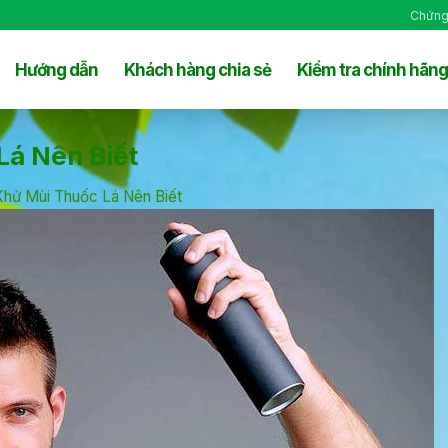
Chứng
Hướng dẫn
Khách hàng chia sẻ
Kiểm tra chính hãng
á Nên Biết
hử Mùi Thuốc Lá Nên Biết