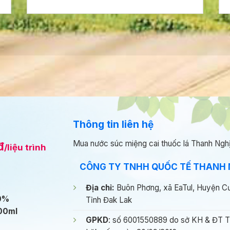
Thông tin liên hệ
Mua nước súc miệng cai thuốc lá Thanh Ngh
đ
/liệu trình
CÔNG TY TNHH QUỐC TẾ THANH 
Địa chỉ:
Buôn Phơng, xã EaTul, Huyện C
00%
Tỉnh Đak Lak
400ml
GPKD
: số 6001550889 do sở KH & ĐT T