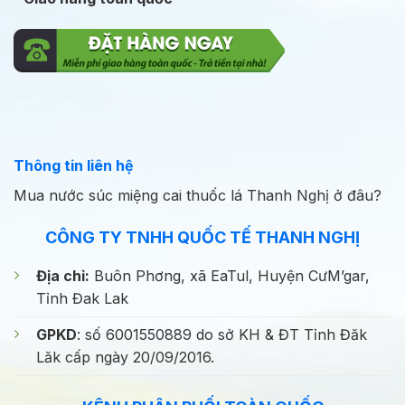
Thông tin liên hệ
Mua nước súc miệng cai thuốc lá Thanh Nghị ở đâu?
CÔNG TY TNHH QUỐC TẾ THANH NGHỊ
Địa chỉ:
Buôn Phơng, xã EaTul, Huyện CưM’gar,
Tỉnh Đak Lak
GPKD
: số 6001550889 do sở KH & ĐT Tỉnh Đăk
Lăk cấp ngày 20/09/2016.