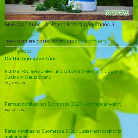
Mẹo Cai Thuốc Lá Nhanh Không Cần Thuốc 3
Trackbacks are closed, but you can
post a comment
.
←
Previous
Có thể bạn quan tâm
Echtzeit-Spiele spielen und sofort erzielen mit Dragonia
Casino in Deutschland
05/07/2026
Parhaat nettikasinot Suomessa 2026: verovapaat voitot
16/06/2026
Paras nettikasino Suomessa 2026: Uudet nettikasinot ja
maksutavat