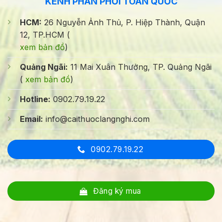
KÊNH PHÂN PHỐI TOÀN QUỐC
HCM:
26 Nguyễn Ảnh Thủ, P. Hiệp Thành, Quận
12, TP.HCM (
xem bản đồ
)
Quảng Ngãi:
11 Mai Xuân Thưởng, TP. Quảng Ngãi
(
xem bản đồ
)
Hotline:
0902.79.19.22
Email:
info@caithuoclangnghi.com
0902.79.19.22
Đăng ký mua