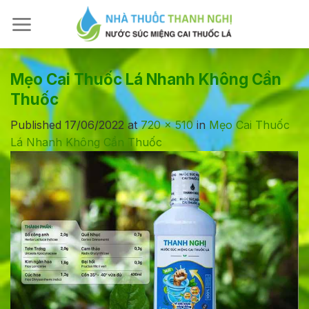
Skip
to
content
Mẹo Cai Thuốc Lá Nhanh Không Cần
Thuốc
Published
17/06/2022
at
720 × 510
in
Mẹo Cai Thuốc
Lá Nhanh Không Cần Thuốc