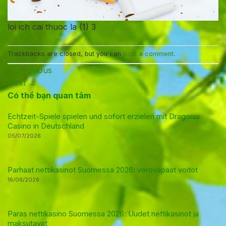
loi ich cai thuoc la (1) 3
Trackbacks are closed, but you can
post a comment
.
←
Previous
Next
→
Có thể bạn quan tâm
Echtzeit-Spiele spielen und sofort erzielen mit Dragonia
Casino in Deutschland
05/07/2026
Parhaat nettikasinot Suomessa 2026: verovapaat voitot
16/06/2026
Paras nettikasino Suomessa 2026: Uudet nettikasinot ja
maksutavat