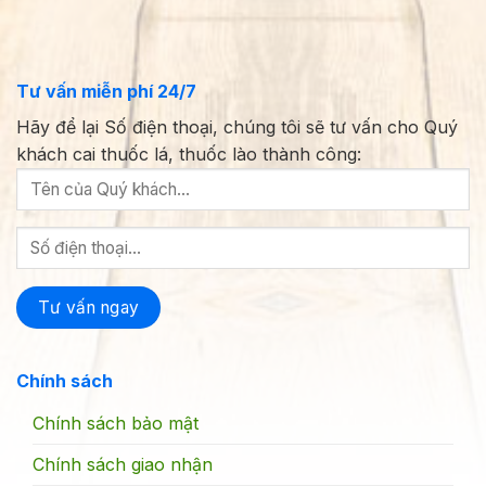
Tư vấn miễn phí 24/7
Hãy để lại Số điện thoại, chúng tôi sẽ tư vấn cho Quý
khách cai thuốc lá, thuốc lào thành công:
Chính sách
Chính sách bảo mật
Chính sách giao nhận