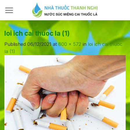
Skip
to
content
loi ich cai thuoc la (1)
Published
06/12/2021
at
800 × 572
in
loi ich cai thuoc
la (1)