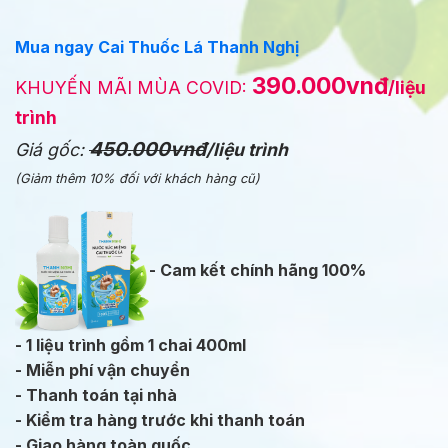
Mua ngay Cai Thuốc Lá Thanh Nghị
390.000vnđ
KHUYẾN MÃI MÙA COVID:
/liệu
trình
450.000vnđ
Giá gốc:
/liệu trình
(Giảm thêm 10% đối với khách hàng cũ)
- Cam kết chính hãng 100%
- 1 liệu trình gồm 1 chai 400ml
- Miễn phí vận chuyển
- Thanh toán tại nhà
- Kiểm tra hàng trước khi thanh toán
- Giao hàng toàn quốc