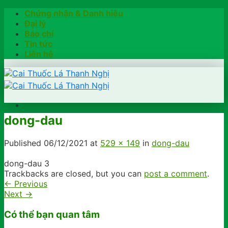
Skip
Chứng nhận & Danh hiệu
to
Đại lý
content
Báo chí
Tin tức
Liên hệ
dong-dau
Trang chủ
Hướng dẫn
Published
06/12/2021
at
529 × 149
in
dong-dau
Khách hàng chia sẻ
Kiểm tra chính hãng
dong-dau 3
Đặt hàng
Trackbacks are closed, but you can
post a comment
.
Hotline: 0902791922
←
Previous
Next
→
Có thể bạn quan tâm