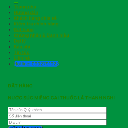
Trang chủ
Hướng dẫn
Khách hàng chia sẻ
Kiểm tra chính hãng
Đặt hàng
Chứng nhận & Danh hiệu
Đại lý
Báo chí
Tin tức
Liên hệ
Hotline: 0902791922
ĐẶT HÀNG
NƯỚC SÚC MIỆNG CAI THUỐC LÁ THANH NGHỊ