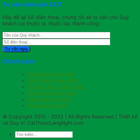
Tư vấn miễn phí 24/7
Hãy để lại Số điện thoại, chúng tôi sẽ tư vấn cho Quý
khách cai thuốc lá, thuốc lào thành công:
Chính sách
Chính sách bảo mật
Chính sách giao nhận
Phương thức thanh toán
Chính sách bảo hành
Chính sách đổi trả
Chính sách đại lý
© Copyright 2015 - 2022 | All Rights Reserved | Thiết kế
và Duy trì CaiThuocLangNghi.com