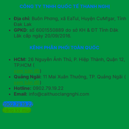
CÔNG TY TNHH QUỐC TẾ THANH NGHỊ
Địa chỉ:
Buôn Phơng, xã EaTul, Huyện CưM’gar, Tỉnh
Đak Lak
GPKD
: số 6001550889 do sở KH & ĐT Tỉnh Đăk
Lăk cấp ngày 20/09/2016.
KÊNH PHÂN PHỐI TOÀN QUỐC
HCM:
26 Nguyễn Ảnh Thủ, P. Hiệp Thành, Quận 12,
TP.HCM (
xem bản đồ
)
Quảng Ngãi:
11 Mai Xuân Thưởng, TP. Quảng Ngãi (
xem bản đồ
)
Hotline:
0902.79.19.22
Email:
info@caithuoclangnghi.com
0902.79.19.22
Đăng ký mua