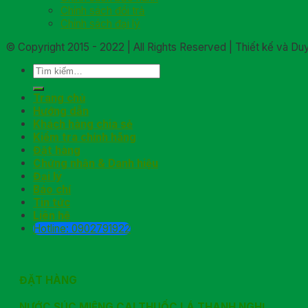
Chính sách đổi trả
Chính sách đại lý
© Copyright 2015 - 2022 | All Rights Reserved | Thiết kế và D
Trang chủ
Hướng dẫn
Khách hàng chia sẻ
Kiểm tra chính hãng
Đặt hàng
Chứng nhận & Danh hiệu
Đại lý
Báo chí
Tin tức
Liên hệ
Hotline: 0902791922
ĐẶT HÀNG
NƯỚC SÚC MIỆNG CAI THUỐC LÁ THANH NGHỊ