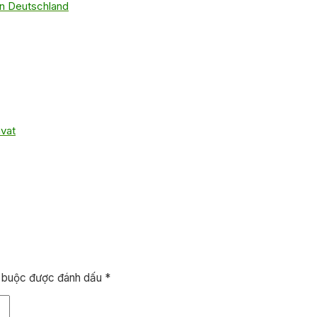
 in Deutschland
avat
t buộc được đánh dấu
*