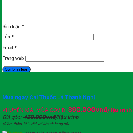
Bình luận
*
Tên
*
Email
*
Trang web
Mua ngay Cai Thuốc Lá Thanh Nghị
390.000vnđ
KHUYẾN MÃI MÙA COVID:
/liệu trình
450.000vnđ
Giá gốc:
/liệu trình
(Giảm thêm 10% đối với khách hàng cũ)