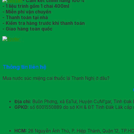
- Cam kết chính hãng 100%
- 1 liệu trình gồm 1 chai 400ml
- Miễn phí vận chuyển
- Thanh toán tại nhà
- Kiểm tra hàng trước khi thanh toán
- Giao hàng toàn quốc
Thông tin liên hệ
Mua nước súc miệng cai thuốc lá Thanh Nghị ở đâu?
Địa chỉ:
Buôn Phơng, xã EaTul, Huyện CưM’gar, Tỉnh Đak 
GPKD
: số 6001550889 do sở KH & ĐT Tỉnh Đăk Lăk cấp 
HCM:
26 Nguyễn Ảnh Thủ, P. Hiệp Thành, Quận 12, TP.H