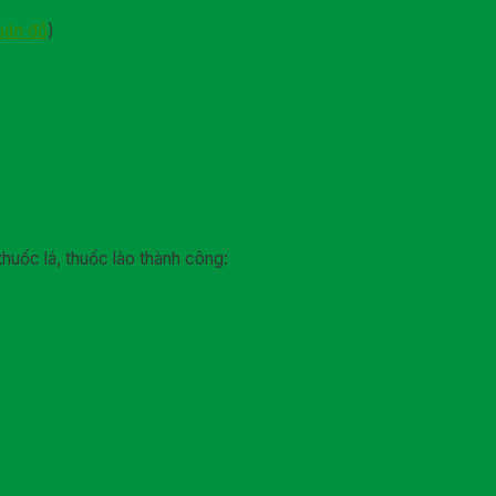
bản đồ
)
thuốc lá, thuốc lào thành công: