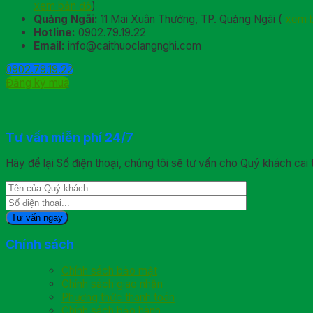
xem bản đồ
)
Quảng Ngãi:
11 Mai Xuân Thưởng, TP. Quảng Ngãi (
xem 
Hotline:
0902.79.19.22
Email:
info@caithuoclangnghi.com
0902.79.19.22
Đăng ký mua
Tư vấn miễn phí 24/7
Hãy để lại Số điện thoại, chúng tôi sẽ tư vấn cho Quý khách cai 
Chính sách
Chính sách bảo mật
Chính sách giao nhận
Phương thức thanh toán
Chính sách bảo hành