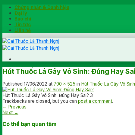
Skip
Chứng nhận & Danh hiệu
to
Đại lý
content
Báo chí
Tin tức
Liên hệ
Trang chủ
Hút Thuốc Lá Gây Vô Sinh: Đúng Hay Sa
Hướng dẫn
Khách hàng chia sẻ
Published
17/06/2022
at
700 × 525
in
Hút Thuốc Lá Gây Vô Sinh
Kiểm tra chính hãng
Đặt hàng
Hút Thuốc Lá Gây Vô Sinh: Đúng Hay Sai? 3
Trackbacks are closed, but you can
post a comment
.
Hotline: 0902791922
←
Previous
Next
→
Có thể bạn quan tâm