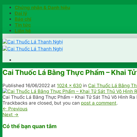
Skip
Chứng nhận & Danh hiệu
to
Đại lý
content
Báo chí
Tin tức
Liên hệ
Trang chủ
Cai Thuốc Lá Bằng Thực Phẩm – Khai Tử
Hướng dẫn
Khách hàng chia sẻ
Published
16/06/2022
at
1024 × 630
in
Cai Thuốc Lá Bằng Th
Kiểm tra chính hãng
Đặt hàng
Cai Thuốc Lá Bằng Thực Phẩm – Khai Tử Sát Thủ Vô Hình Ra
Trackbacks are closed, but you can
post a comment
.
Hotline: 0902791922
←
Previous
Next
→
Có thể bạn quan tâm