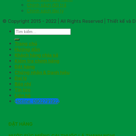
Chính sách đổi trả
Chính sách đại lý
© Copyright 2015 - 2022 | All Rights Reserved | Thiết kế và
Trang chủ
Hướng dẫn
Khách hàng chia sẻ
Kiểm tra chính hãng
Đặt hàng
Chứng nhận & Danh hiệu
Đại lý
Báo chí
Tin tức
Liên hệ
Hotline: 0902791922
ĐẶT HÀNG
NƯỚC SÚC MIỆNG CAI THUỐC LÁ THANH NGHỊ