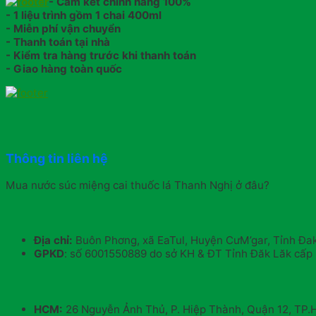
- Cam kết chính hãng 100%
- 1 liệu trình gồm 1 chai 400ml
- Miễn phí vận chuyển
- Thanh toán tại nhà
- Kiểm tra hàng trước khi thanh toán
- Giao hàng toàn quốc
Thông tin liên hệ
Mua nước súc miệng cai thuốc lá Thanh Nghị ở đâu?
Địa chỉ:
Buôn Phơng, xã EaTul, Huyện CưM’gar, Tỉnh Đa
GPKD
: số 6001550889 do sở KH & ĐT Tỉnh Đăk Lăk cấp 
HCM:
26 Nguyễn Ảnh Thủ, P. Hiệp Thành, Quận 12, TP.