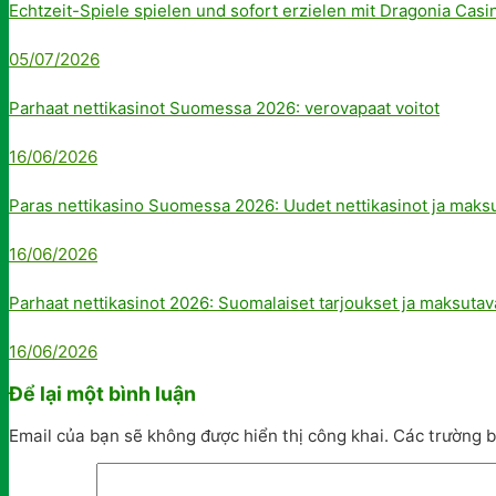
Echtzeit-Spiele spielen und sofort erzielen mit Dragonia Casi
05/07/2026
Parhaat nettikasinot Suomessa 2026: verovapaat voitot
16/06/2026
Paras nettikasino Suomessa 2026: Uudet nettikasinot ja maks
16/06/2026
Parhaat nettikasinot 2026: Suomalaiset tarjoukset ja maksutav
16/06/2026
Để lại một bình luận
Email của bạn sẽ không được hiển thị công khai.
Các trường 