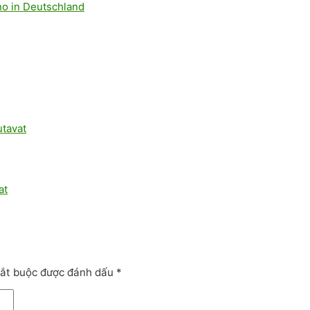
no in Deutschland
utavat
at
bắt buộc được đánh dấu
*