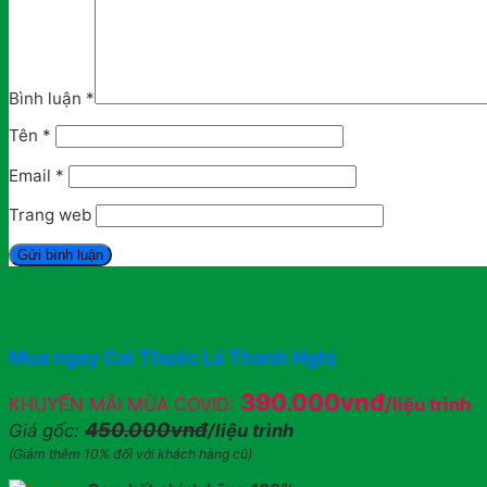
Bình luận
*
Tên
*
Email
*
Trang web
Mua ngay Cai Thuốc Lá Thanh Nghị
390.000vnđ
KHUYẾN MÃI MÙA COVID:
/liệu trình
450.000vnđ
Giá gốc:
/liệu trình
(Giảm thêm 10% đối với khách hàng cũ)