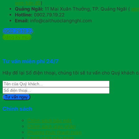
xem bản đồ
)
Quảng Ngãi:
11 Mai Xuân Thưởng, TP. Quảng Ngãi (
xem
Hotline:
0902.79.19.22
Email:
info@caithuoclangnghi.com
0902.79.19.22
Đăng ký mua
Tư vấn miễn phí 24/7
Hãy để lại Số điện thoại, chúng tôi sẽ tư vấn cho Quý khách c
Chính sách
Chính sách bảo mật
Chính sách giao nhận
Phương thức thanh toán
Chính sách bảo hành