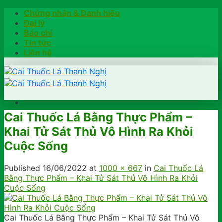
Skip
Chứng nhận & Danh hiệu
to
Đại lý
content
Báo chí
Tin tức
Liên hệ
Cai Thuốc Lá Bằng Thực Phẩm –
Trang chủ
Khai Tử Sát Thủ Vô Hình Ra Khỏi
Hướng dẫn
Khách hàng chia sẻ
Cuộc Sống
Kiểm tra chính hãng
Đặt hàng
Published
16/06/2022
at
1000 × 667
in
Cai Thuốc Lá
Hotline: 0902791922
Bằng Thực Phẩm – Khai Tử Sát Thủ Vô Hình Ra Khỏi
Cuộc Sống
Cai Thuốc Lá Bằng Thực Phẩm – Khai Tử Sát Thủ Vô