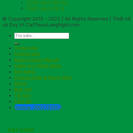
Chính sách đổi trả
Chính sách đại lý
© Copyright 2015 - 2022 | All Rights Reserved | Thiết kế
và Duy trì CaiThuocLangNghi.com
Trang chủ
Hướng dẫn
Khách hàng chia sẻ
Kiểm tra chính hãng
Đặt hàng
Chứng nhận & Danh hiệu
Đại lý
Báo chí
Tin tức
Liên hệ
Hotline: 0902791922
ĐẶT HÀNG