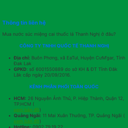
Thông tin liên hệ
Mua nước súc miệng cai thuốc lá Thanh Nghị ở đâu?
CÔNG TY TNHH QUỐC TẾ THANH NGHỊ
Địa chỉ:
Buôn Phơng, xã EaTul, Huyện CưM’gar, Tỉnh
Đak Lak
GPKD
: số 6001550889 do sở KH & ĐT Tỉnh Đăk
Lăk cấp ngày 20/09/2016.
KÊNH PHÂN PHỐI TOÀN QUỐC
HCM:
26 Nguyễn Ảnh Thủ, P. Hiệp Thành, Quận 12,
TP.HCM (
xem bản đồ
)
Quảng Ngãi:
11 Mai Xuân Thưởng, TP. Quảng Ngãi (
xem bản đồ
)
Hotline:
0902.79.19.22