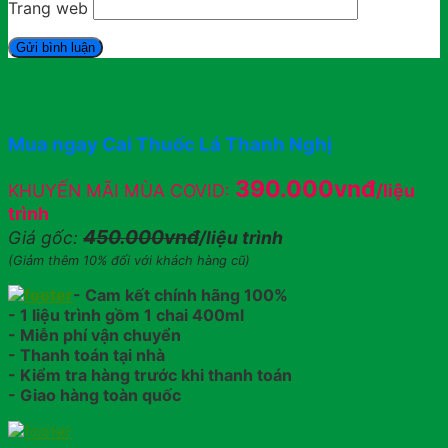
Trang web
Mua ngay Cai Thuốc Lá Thanh Nghị
390.000vnđ
KHUYẾN MÃI MÙA COVID:
/liệu
trình
450.000vnđ
Giá gốc:
/liệu trình
(Giảm thêm 10% đối với khách hàng cũ)
- Cam kết chính hãng 100%
- 1 liệu trình gồm 1 chai 400ml
- Miễn phí vận chuyển
- Thanh toán tại nhà
- Kiểm tra hàng trước khi thanh toán
- Giao hàng toàn quốc