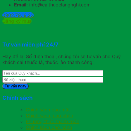
Email:
info@caithuoclangnghi.com
0902.79.19.22
Đăng ký mua
Tư vấn miễn phí 24/7
Hãy để lại Số điện thoại, chúng tôi sẽ tư vấn cho Quý
khách cai thuốc lá, thuốc lào thành công:
Chính sách
Chính sách bảo mật
Chính sách giao nhận
Phương thức thanh toán
Chính sách bảo hành