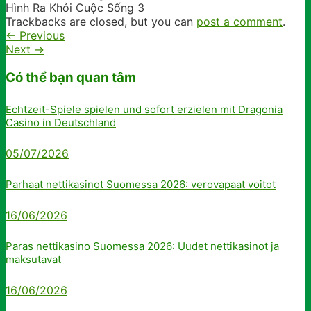
Hình Ra Khỏi Cuộc Sống 3
Trackbacks are closed, but you can
post a comment
.
←
Previous
Next
→
Có thể bạn quan tâm
Echtzeit-Spiele spielen und sofort erzielen mit Dragonia
Casino in Deutschland
05/07/2026
Parhaat nettikasinot Suomessa 2026: verovapaat voitot
16/06/2026
Paras nettikasino Suomessa 2026: Uudet nettikasinot ja
maksutavat
16/06/2026