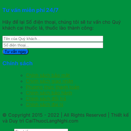
Tư vấn miễn phí 24/7
Hãy để lại Số điện thoại, chúng tôi sẽ tư vấn cho Quý
khách cai thuốc lá, thuốc lào thành công:
Chính sách
Chính sách bảo mật
Chính sách giao nhận
Phương thức thanh toán
Chính sách bảo hành
Chính sách đổi trả
Chính sách đại lý
© Copyright 2015 - 2022 | All Rights Reserved | Thiết kế
và Duy trì CaiThuocLangNghi.com