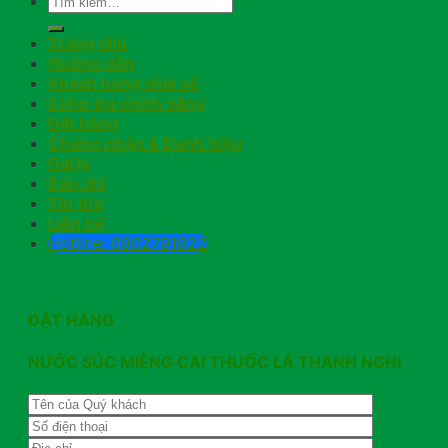
Trang chủ
Hướng dẫn
Khách hàng chia sẻ
Kiểm tra chính hãng
Đặt hàng
Chứng nhận & Danh hiệu
Đại lý
Báo chí
Tin tức
Liên hệ
Hotline: 0902791922
ĐẶT HÀNG
NƯỚC SÚC MIỆNG CAI THUỐC LÁ THANH NGHỊ