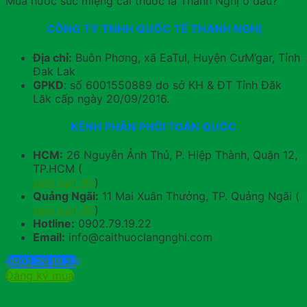
Mua nước súc miệng cai thuốc lá Thanh Nghị ở đâu?
CÔNG TY TNHH QUỐC TẾ THANH NGHỊ
Địa chỉ:
Buôn Phơng, xã EaTul, Huyện CưM’gar, Tỉnh
Đak Lak
GPKD
: số 6001550889 do sở KH & ĐT Tỉnh Đăk
Lăk cấp ngày 20/09/2016.
KÊNH PHÂN PHỐI TOÀN QUỐC
HCM:
26 Nguyễn Ảnh Thủ, P. Hiệp Thành, Quận 12,
TP.HCM (
xem bản đồ
)
Quảng Ngãi:
11 Mai Xuân Thưởng, TP. Quảng Ngãi (
xem bản đồ
)
Hotline:
0902.79.19.22
Email:
info@caithuoclangnghi.com
0902.79.19.22
Đăng ký mua