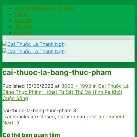
Skip
Chứng nhận & Danh hiệu
to
Đại lý
content
Báo chí
Tin tức
Liên hệ
cai-thuoc-la-bang-thuc-pham
Trang chủ
Hướng dẫn
Published
16/06/2022
at
3000 × 1993
in
Cai Thuốc Lá
Khách hàng chia sẻ
Bằng Thực Phẩm – Khai Tử Sát Thủ Vô Hình Ra Khỏi
Kiểm tra chính hãng
Cuộc Sống
Đặt hàng
Hotline: 0902791922
cai-thuoc-la-bang-thuc-pham 3
Trackbacks are closed, but you can
post a comment
.
Next
→
Có thể bạn quan tâm