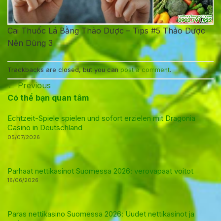
Cai Thuốc Lá Bằng Thảo Dược – Tips #5 Thảo Dược
Nên Dùng 3
Trackbacks are closed, but you can
post a comment
.
←
Previous
Có thể bạn quan tâm
Echtzeit-Spiele spielen und sofort erzielen mit Dragonia
Casino in Deutschland
05/07/2026
Parhaat nettikasinot Suomessa 2026: verovapaat voitot
16/06/2026
Paras nettikasino Suomessa 2026: Uudet nettikasinot ja