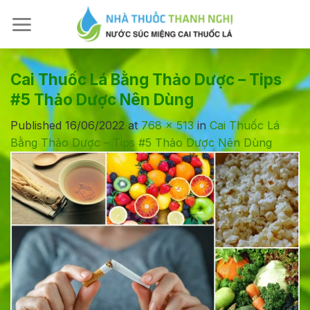
Skip
to
content
Cai Thuốc Lá Bằng Thảo Dược – Tips
#5 Thảo Dược Nên Dùng
Published
16/06/2022
at
768 × 513
in
Cai Thuốc Lá
Bằng Thảo Dược – Tips #5 Thảo Dược Nên Dùng