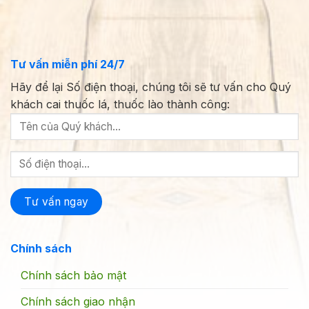
Tư vấn miễn phí 24/7
Hãy để lại Số điện thoại, chúng tôi sẽ tư vấn cho Quý
khách cai thuốc lá, thuốc lào thành công:
Chính sách
Chính sách bảo mật
Chính sách giao nhận