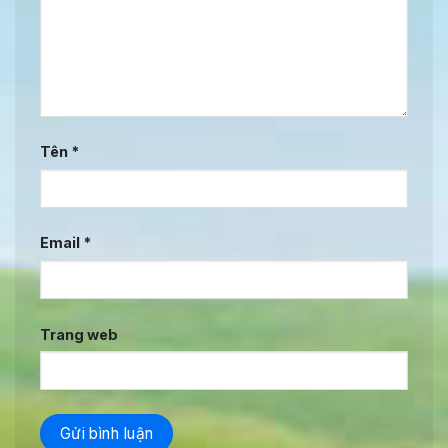
Tên
*
Email
*
Trang web