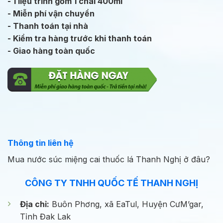
- 1 liệu trình gồm 1 chai 400ml
- Miễn phí vận chuyển
- Thanh toán tại nhà
- Kiểm tra hàng trước khi thanh toán
- Giao hàng toàn quốc
Thông tin liên hệ
Mua nước súc miệng cai thuốc lá Thanh Nghị ở đâu?
CÔNG TY TNHH QUỐC TẾ THANH NGHỊ
Địa chỉ:
Buôn Phơng, xã EaTul, Huyện CưM’gar,
Tỉnh Đak Lak