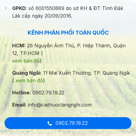
GPKD
: số 6001550889 do sở KH & ĐT Tỉnh Đăk
Lăk cấp ngày 20/09/2016.
KÊNH PHÂN PHỐI TOÀN QUỐC
HCM:
26 Nguyễn Ảnh Thủ, P. Hiệp Thành, Quận
12, TP.HCM (
xem bản đồ
)
Quảng Ngãi:
11 Mai Xuân Thưởng, TP. Quảng Ngãi
(
xem bản đồ
)
Hotline:
0902.79.19.22
Email:
info@caithuoclangnghi.com
0902.79.19.22