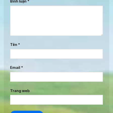
Bình luận
*
Tên
*
Email
*
Trang web