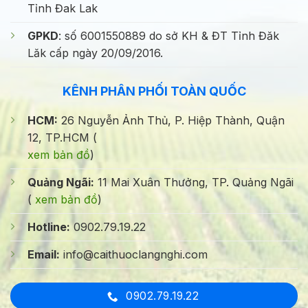
Tỉnh Đak Lak
GPKD
: số 6001550889 do sở KH & ĐT Tỉnh Đăk
Lăk cấp ngày 20/09/2016.
KÊNH PHÂN PHỐI TOÀN QUỐC
HCM:
26 Nguyễn Ảnh Thủ, P. Hiệp Thành, Quận
12, TP.HCM (
xem bản đồ
)
Quảng Ngãi:
11 Mai Xuân Thưởng, TP. Quảng Ngãi
(
xem bản đồ
)
Hotline:
0902.79.19.22
Email:
info@caithuoclangnghi.com
0902.79.19.22