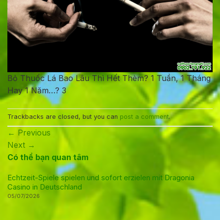
Bỏ Thuốc Lá Bao Lâu Thì Hết Thèm? 1 Tuần, 1 Tháng
Hay 1 Năm…? 3
Trackbacks are closed, but you can
post a comment
.
←
Previous
Next
→
Có thể bạn quan tâm
Echtzeit-Spiele spielen und sofort erzielen mit Dragonia
Casino in Deutschland
05/07/2026