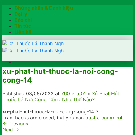
Skip
Chứng nhận & Danh hiệu
to
Đại lý
content
Báo chí
Tin tức
Liên hệ
xu-phat-hut-thuoc-la-noi-cong-
Trang chủ
cong-14
Hướng dẫn
Khách hàng chia sẻ
Kiểm tra chính hãng
Published
03/08/2022
at
760 × 507
in
Xử Phạt Hút
Đặt hàng
Thuốc Lá Nơi Công Cộng Như Thế Nào?
Hotline: 0902791922
xu-phat-hut-thuoc-la-noi-cong-cong-14 3
Trackbacks are closed, but you can
post a comment
.
←
Previous
Next
→