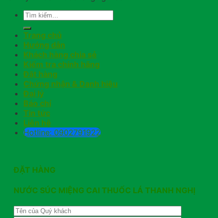
Trang chủ
Hướng dẫn
Khách hàng chia sẻ
Kiểm tra chính hãng
Đặt hàng
Chứng nhận & Danh hiệu
Đại lý
Báo chí
Tin tức
Liên hệ
Hotline: 0902791922
ĐẶT HÀNG
NƯỚC SÚC MIỆNG CAI THUỐC LÁ THANH NGHỊ