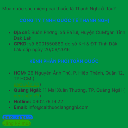
Mua nước súc miệng cai thuốc lá Thanh Nghị ở đâu?
CÔNG TY TNHH QUỐC TẾ THANH NGHỊ
Địa chỉ:
Buôn Phơng, xã EaTul, Huyện CưM’gar, Tỉnh
Đak Lak
GPKD
: số 6001550889 do sở KH & ĐT Tỉnh Đăk
Lăk cấp ngày 20/09/2016.
KÊNH PHÂN PHỐI TOÀN QUỐC
HCM:
26 Nguyễn Ảnh Thủ, P. Hiệp Thành, Quận 12,
TP.HCM (
xem bản đồ
)
Quảng Ngãi:
11 Mai Xuân Thưởng, TP. Quảng Ngãi (
xem bản đồ
)
Hotline:
0902.79.19.22
Email:
info@caithuoclangnghi.com
0902.79.19.22
Đăng ký mua