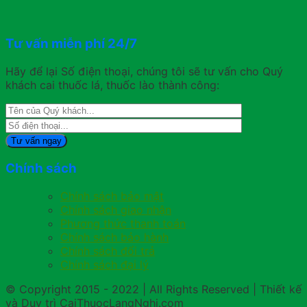
Tư vấn miễn phí 24/7
Hãy để lại Số điện thoại, chúng tôi sẽ tư vấn cho Quý
khách cai thuốc lá, thuốc lào thành công:
Chính sách
Chính sách bảo mật
Chính sách giao nhận
Phương thức thanh toán
Chính sách bảo hành
Chính sách đổi trả
Chính sách đại lý
© Copyright 2015 - 2022 | All Rights Reserved | Thiết kế
và Duy trì CaiThuocLangNghi.com