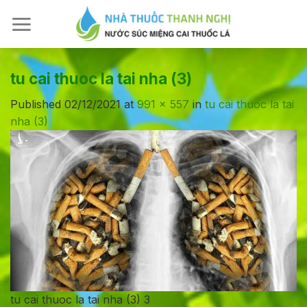
Skip
to
content
tu cai thuoc la tai nha (3)
Published
02/12/2021
at
991 × 557
in
tu cai thuoc la tai
nha (3)
tu cai thuoc la tai nha (3) 3