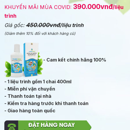
390.000vnđ
KHUYẾN MÃI MÙA COVID:
/liệu
trình
450.000vnđ
Giá gốc:
/liệu trình
(Giảm thêm 10% đối với khách hàng cũ)
- Cam kết chính hãng 100%
- 1 liệu trình gồm 1 chai 400ml
- Miễn phí vận chuyển
- Thanh toán tại nhà
- Kiểm tra hàng trước khi thanh toán
- Giao hàng toàn quốc