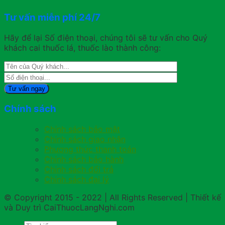
Tư vấn miễn phí 24/7
Hãy để lại Số điện thoại, chúng tôi sẽ tư vấn cho Quý
khách cai thuốc lá, thuốc lào thành công:
Chính sách
Chính sách bảo mật
Chính sách giao nhận
Phương thức thanh toán
Chính sách bảo hành
Chính sách đổi trả
Chính sách đại lý
© Copyright 2015 - 2022 | All Rights Reserved | Thiết kế
và Duy trì CaiThuocLangNghi.com