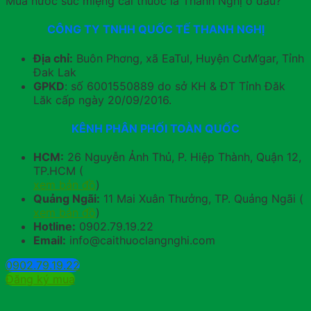
Mua nước súc miệng cai thuốc lá Thanh Nghị ở đâu?
CÔNG TY TNHH QUỐC TẾ THANH NGHỊ
Địa chỉ:
Buôn Phơng, xã EaTul, Huyện CưM’gar, Tỉnh
Đak Lak
GPKD
: số 6001550889 do sở KH & ĐT Tỉnh Đăk
Lăk cấp ngày 20/09/2016.
KÊNH PHÂN PHỐI TOÀN QUỐC
HCM:
26 Nguyễn Ảnh Thủ, P. Hiệp Thành, Quận 12,
TP.HCM (
xem bản đồ
)
Quảng Ngãi:
11 Mai Xuân Thưởng, TP. Quảng Ngãi (
xem bản đồ
)
Hotline:
0902.79.19.22
Email:
info@caithuoclangnghi.com
0902.79.19.22
Đăng ký mua