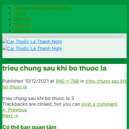
Skip
Chứng nhận & Danh hiệu
to
Đại lý
content
Báo chí
Tin tức
Liên hệ
trieu chung sau khi bo thuoc la
Trang chủ
Hướng dẫn
Published
10/12/2021
at
940 × 788
in
trieu chung sau khi
Khách hàng chia sẻ
bo thuoc la
Kiểm tra chính hãng
Đặt hàng
trieu chung sau khi bo thuoc la 3
Hotline: 0902791922
Trackbacks are closed, but you can
post a comment
.
←
Previous
Next
→
Có thể bạn quan tâm