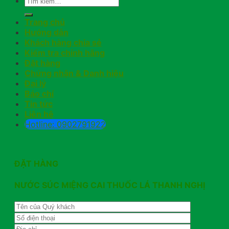
Trang chủ
Hướng dẫn
Khách hàng chia sẻ
Kiểm tra chính hãng
Đặt hàng
Chứng nhận & Danh hiệu
Đại lý
Báo chí
Tin tức
Liên hệ
Hotline: 0902791922
ĐẶT HÀNG
NƯỚC SÚC MIỆNG CAI THUỐC LÁ THANH NGHỊ