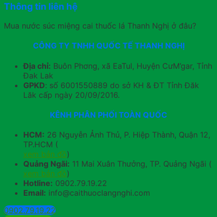
Thông tin liên hệ
Mua nước súc miệng cai thuốc lá Thanh Nghị ở đâu?
CÔNG TY TNHH QUỐC TẾ THANH NGHỊ
Địa chỉ:
Buôn Phơng, xã EaTul, Huyện CưM’gar, Tỉnh
Đak Lak
GPKD
: số 6001550889 do sở KH & ĐT Tỉnh Đăk
Lăk cấp ngày 20/09/2016.
KÊNH PHÂN PHỐI TOÀN QUỐC
HCM:
26 Nguyễn Ảnh Thủ, P. Hiệp Thành, Quận 12,
TP.HCM (
xem bản đồ
)
Quảng Ngãi:
11 Mai Xuân Thưởng, TP. Quảng Ngãi (
xem bản đồ
)
Hotline:
0902.79.19.22
Email:
info@caithuoclangnghi.com
0902.79.19.22