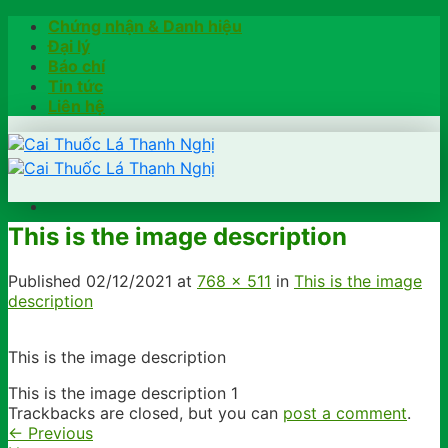
Skip
Chứng nhận & Danh hiệu
to
Đại lý
content
Báo chí
Tin tức
Liên hệ
This is the image description
Trang chủ
Hướng dẫn
Published
02/12/2021
at
768 × 511
in
This is the image
Khách hàng chia sẻ
description
Kiểm tra chính hãng
Đặt hàng
This is the image description
Hotline: 0902791922
This is the image description 1
Trackbacks are closed, but you can
post a comment
.
←
Previous