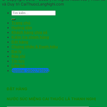
và Duy trì CaiThuocLangNghi.com
Trang chủ
Hướng dẫn
Khách hàng chia sẻ
Kiểm tra chính hãng
Đặt hàng
Chứng nhận & Danh hiệu
Đại lý
Báo chí
Tin tức
Liên hệ
Hotline: 0902791922
ĐẶT HÀNG
NƯỚC SÚC MIỆNG CAI THUỐC LÁ THANH NGHỊ