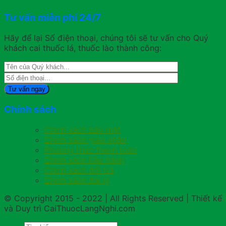
Tư vấn miễn phí 24/7
Hãy để lại Số điện thoại, chúng tôi sẽ tư vấn cho Quý
khách cai thuốc lá, thuốc lào thành công:
Chính sách
Chính sách bảo mật
Chính sách giao nhận
Phương thức thanh toán
Chính sách bảo hành
Chính sách đổi trả
Chính sách đại lý
© Copyright 2015 - 2022 | All Rights Reserved | Thiết kế
và Duy trì CaiThuocLangNghi.com