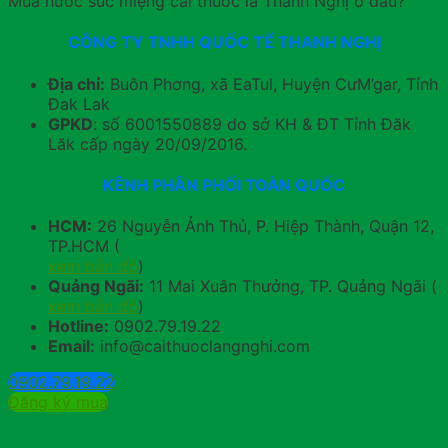
Mua nước súc miệng cai thuốc lá Thanh Nghị ở đâu?
CÔNG TY TNHH QUỐC TẾ THANH NGHỊ
Địa chỉ:
Buôn Phơng, xã EaTul, Huyện CưM’gar, Tỉnh
Đak Lak
GPKD
: số 6001550889 do sở KH & ĐT Tỉnh Đăk
Lăk cấp ngày 20/09/2016.
KÊNH PHÂN PHỐI TOÀN QUỐC
HCM:
26 Nguyễn Ảnh Thủ, P. Hiệp Thành, Quận 12,
TP.HCM (
xem bản đồ
)
Quảng Ngãi:
11 Mai Xuân Thưởng, TP. Quảng Ngãi (
xem bản đồ
)
Hotline:
0902.79.19.22
Email:
info@caithuoclangnghi.com
0902.79.19.22
Đăng ký mua