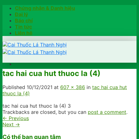
Skip
Chứng nhận & Danh hiệu
to
Đại lý
content
Báo chí
Tin tức
Liên hệ
tac hai cua hut thuoc la (4)
Trang chủ
Hướng dẫn
Published
10/12/2021
at
607 × 386
in
tac hai cua hut
Khách hàng chia sẻ
thuoc la (4)
Kiểm tra chính hãng
Đặt hàng
tac hai cua hut thuoc la (4) 3
Hotline: 0902791922
Trackbacks are closed, but you can
post a comment
.
←
Previous
Next
→
Có thể bạn quan tâm