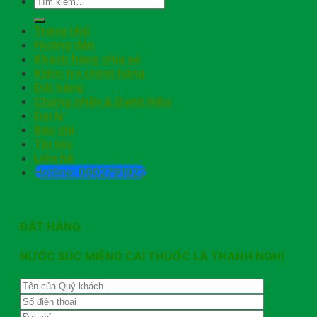
Trang chủ
Hướng dẫn
Khách hàng chia sẻ
Kiểm tra chính hãng
Đặt hàng
Chứng nhận & Danh hiệu
Đại lý
Báo chí
Tin tức
Liên hệ
Hotline: 0902791922
ĐẶT HÀNG
NƯỚC SÚC MIỆNG CAI THUỐC LÁ THANH NGHỊ