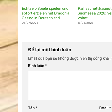
Echtzeit-Spiele spielen und
Parhaat nettikasinot
sofort erzielen mit Dragonia
Suomessa 2026: ve
Casino in Deutschland
voitot
05/07/2026
16/06/2026
Để lại một bình luận
Email của bạn sẽ không được hiển thị công khai.
Bình luận
*
Tên
*
Email
*