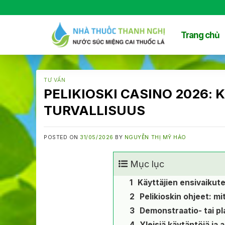
Skip
to
content
Trang chủ
TƯ VẤN
PELIKIOSKI CASINO 2026: 
TURVALLISUUS
POSTED ON
31/05/2026
BY
NGUYỄN THỊ MỸ HẢO
Mục lục
Käyttäjien ensivaikut
Pelikioskin ohjeet: mi
Demonstraatio- tai pl
Yleisiä käytäntöjä ja a