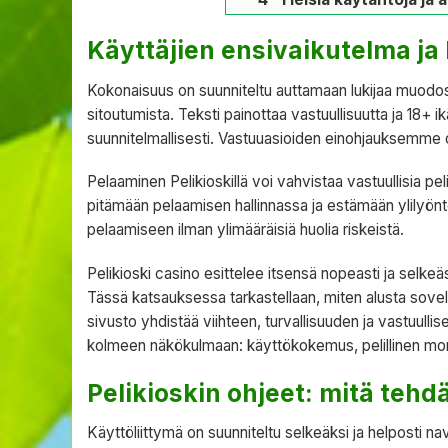
Käyttäjien ensivaikutelma ja
Kokonaisuus on suunniteltu auttamaan lukijaa muodo
sitoutumista. Teksti painottaa vastuullisuutta ja 18+ ikä
suunnitelmallisesti. Vastuuasioiden einohjauksemme o
Pelaaminen Pelikioskillä voi vahvistaa vastuullisia pel
pitämään pelaamisen hallinnassa ja estämään ylilyönt
pelaamiseen ilman ylimääräisiä huolia riskeistä.
Pelikioski casino esittelee itsensä nopeasti ja selkeä
Tässä katsauksessa tarkastellaan, miten alusta sovel
sivusto yhdistää viihteen, turvallisuuden ja vastuull
kolmeen näkökulmaan: käyttökokemus, pelillinen monipu
Pelikioskin ohjeet: mitä tehd
Käyttöliittymä on suunniteltu selkeäksi ja helposti n