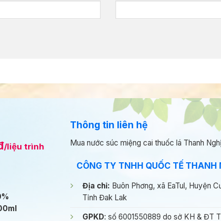
Thông tin liên hệ
Mua nước súc miệng cai thuốc lá Thanh Ngh
đ
/liệu trình
CÔNG TY TNHH QUỐC TẾ THANH 
Địa chỉ:
Buôn Phơng, xã EaTul, Huyện C
00%
Tỉnh Đak Lak
400ml
GPKD
: số 6001550889 do sở KH & ĐT T