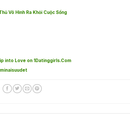
Thủ Vô Hình Ra Khỏi Cuộc Sống
ip into Love on 1Datinggirls.Com
ominaisuudet