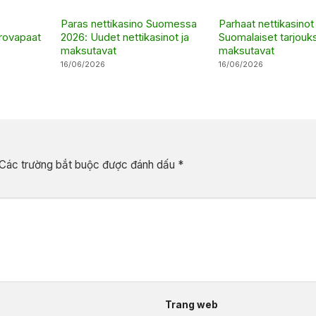
Paras nettikasino Suomessa
Parhaat nettikasinot
rovapaat
2026: Uudet nettikasinot ja
Suomalaiset tarjouks
maksutavat
maksutavat
16/06/2026
16/06/2026
Các trường bắt buộc được đánh dấu
*
Trang web