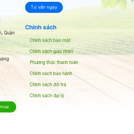
C
Chính sách
h, Quận
Chính sách bảo mật
Chính sách giao nhận
uảng
Phương thức thanh toán
Chính sách bảo hành
Chính sách đổi trả
Chính sách đại lý
 mua