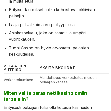
ja muita etuja.
Erityiset tarjoukset, jotka kohdistuvat aktiivisiin
pelaajiin.
Laaja pelivalikoima eri pelityypeissä.
Asiakaspalvelu, joka on saatavilla ympäri
vuorokauden.
Tuohi Casino on hyvin arvostettu pelaajien
keskuudessa.
PELAAJIEN
YKSITYISKOHDAT
YHTEISÖ
Mahdollisuus verkostoitua muiden
Verkostoituminen
pelaajien kanssa.
Miten valita paras nettikasino omiin
tarpeisiin?
Erityisesti pelaajien tulisi olla tietoisia kasinoiden