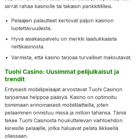
siirrät rahaa kasinolle tai takaisin pankkitilillesi.
Pelaajien palautteet kertovat paljon kasinon
luotettavuudesta.
Hyvä asiakaspalvelu on merkki laadukkaasta
nettikasinosta.
Varmista, että kasino tarjoaa turvalliset maksutavat.
Tuohi Casino: Uusimmat pelijulkaisut ja
trendit
Erityisesti mobiilipelaajat arvostavat Tuohi Casinon
tarjoamaa helppoa pääsyä. Kasino on optimoitu
toimimaan erinomaisesti mobiililaitteilla, joten
pelaaminen onnistuu missä ja milloin tahansa. Tämä
tekee Tuohi Casinosta houkuttelevan vaihtoehdon
kiireisille pelaajille, jotka haluavat pelata liikkeellä
ollessaan.