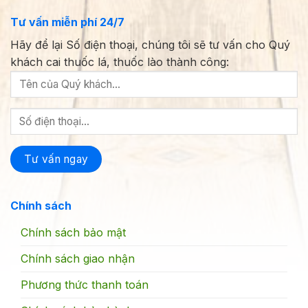
Tư vấn miễn phí 24/7
Hãy để lại Số điện thoại, chúng tôi sẽ tư vấn cho Quý
khách cai thuốc lá, thuốc lào thành công:
Chính sách
Chính sách bảo mật
Chính sách giao nhận
Phương thức thanh toán