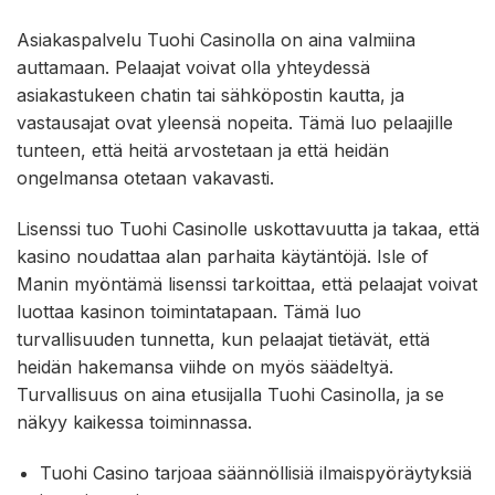
Asiakaspalvelu Tuohi Casinolla on aina valmiina
auttamaan. Pelaajat voivat olla yhteydessä
asiakastukeen chatin tai sähköpostin kautta, ja
vastausajat ovat yleensä nopeita. Tämä luo pelaajille
tunteen, että heitä arvostetaan ja että heidän
ongelmansa otetaan vakavasti.
Lisenssi tuo Tuohi Casinolle uskottavuutta ja takaa, että
kasino noudattaa alan parhaita käytäntöjä. Isle of
Manin myöntämä lisenssi tarkoittaa, että pelaajat voivat
luottaa kasinon toimintatapaan. Tämä luo
turvallisuuden tunnetta, kun pelaajat tietävät, että
heidän hakemansa viihde on myös säädeltyä.
Turvallisuus on aina etusijalla Tuohi Casinolla, ja se
näkyy kaikessa toiminnassa.
Tuohi Casino tarjoaa säännöllisiä ilmaispyöräytyksiä