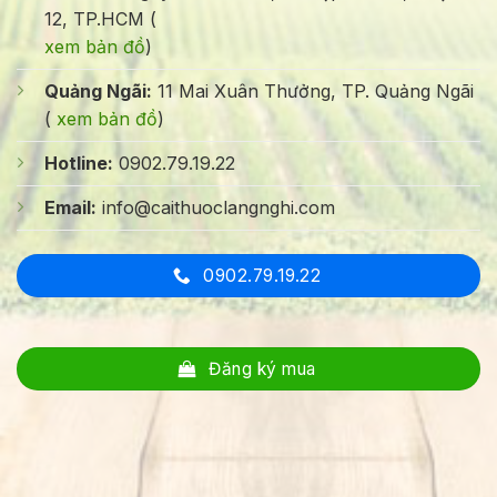
12, TP.HCM (
xem bản đồ
)
Quảng Ngãi:
11 Mai Xuân Thưởng, TP. Quảng Ngãi
(
xem bản đồ
)
Hotline:
0902.79.19.22
Email:
info@caithuoclangnghi.com
0902.79.19.22
Đăng ký mua