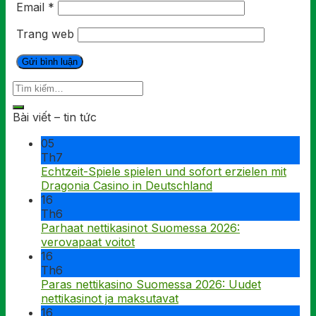
Email
*
Trang web
Bài viết – tin tức
05
Th7
Echtzeit-Spiele spielen und sofort erzielen mit
Dragonia Casino in Deutschland
16
Th6
Parhaat nettikasinot Suomessa 2026:
verovapaat voitot
16
Th6
Paras nettikasino Suomessa 2026: Uudet
nettikasinot ja maksutavat
16