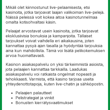
Mikäli olet kiinnostunut live-pelaamisesta, etsi
kasinoita, jotka tarjoavat laajan valikoiman live-pelejä.
Näissä peleissä voit kokea aitoa kasinotunnelmaa
omalta kotisohvaltasi käsin.
Pelaajat arvostavat usein kasinoita, jotka tarjoavat
eksklusiivisia bonuksia ja kampanjoita. Tällaiset
tarjoukset voivat vaihdella eri aikakausina, joten
kannattaa pysyä ajan tasalla ja hyödyntää tarjouksia
aina kun mahdollista. Tämä voi lisätä pelikokemuksen
arvoa huomattavasti.
Kasinon asiakaspalvelu on yksi tärkeimmistä asioista,
jota pelaajien kannattaa tarkkailla. Laadukas
asiakaspalvelu voi ratkaista ongelmat nopeasti ja
tehokkaasti. Varmista, että kasino tarjoaa useita
yhteydenottotapoja, kuten live-chatin ja sähköpostin.
Pelaajien palautteet
Pelistrategiat ja vinkit
Bonusten kierrätysvaatimukset