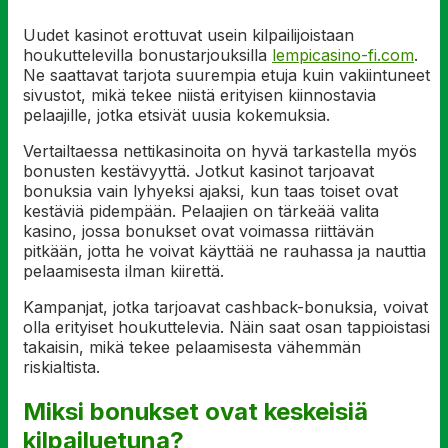
Uudet kasinot erottuvat usein kilpailijoistaan
houkuttelevilla bonustarjouksilla
lempicasino-fi.com
.
Ne saattavat tarjota suurempia etuja kuin vakiintuneet
sivustot, mikä tekee niistä erityisen kiinnostavia
pelaajille, jotka etsivät uusia kokemuksia.
Vertailtaessa nettikasinoita on hyvä tarkastella myös
bonusten kestävyyttä. Jotkut kasinot tarjoavat
bonuksia vain lyhyeksi ajaksi, kun taas toiset ovat
kestäviä pidempään. Pelaajien on tärkeää valita
kasino, jossa bonukset ovat voimassa riittävän
pitkään, jotta he voivat käyttää ne rauhassa ja nauttia
pelaamisesta ilman kiirettä.
Kampanjat, jotka tarjoavat cashback-bonuksia, voivat
olla erityiset houkuttelevia. Näin saat osan tappioistasi
takaisin, mikä tekee pelaamisesta vähemmän
riskialtista.
Miksi bonukset ovat keskeisiä
kilpailuetuna?