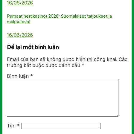
16/06/2026
Parhaat nettikasinot 2026: Suomalaiset tarjoukset ja
maksutavat
16/06/2026
Để lại một bình luận
Email của bạn sẽ không được hiển thị công khai.
Các
trường bắt buộc được đánh dấu
*
Bình luận
*
Tên
*