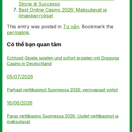
Storie di Successo
Best Online Casino 2026: Maksutavat ja
ilmaiskierrokset
This entry was posted in
Tư vấn
. Bookmark the
permalink
.
Có thể bạn quan tâm
Echtzeit-Spiele spielen und sofort erzielen mit Dragonia
Casino in Deutschland
05/07/2026
Parhaat nettikasinot Suomessa 2026: verovapaat voitot
16/06/2026
Paras nettikasino Suomessa 2026: Uudet nettikasinot ja
maksutavat