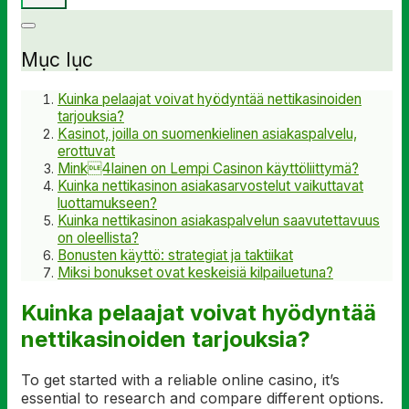
Mục lục
Kuinka pelaajat voivat hyödyntää nettikasinoiden
tarjouksia?
Kasinot, joilla on suomenkielinen asiakaspalvelu,
erottuvat
Mink4lainen on Lempi Casinon käyttöliittymä?
Kuinka nettikasinon asiakasarvostelut vaikuttavat
luottamukseen?
Kuinka nettikasinon asiakaspalvelun saavutettavuus
on oleellista?
Bonusten käyttö: strategiat ja taktiikat
Miksi bonukset ovat keskeisiä kilpailuetuna?
Kuinka pelaajat voivat hyödyntää
nettikasinoiden tarjouksia?
To get started with a reliable online casino, it’s
essential to research and compare different options.