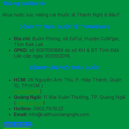
Thông tin liên hệ
Mua nước súc miệng cai thuốc lá Thanh Nghị ở đâu?
CÔNG TY TNHH QUỐC TẾ THANH NGHỊ
Địa chỉ:
Buôn Phơng, xã EaTul, Huyện CưM’gar,
Tỉnh Đak Lak
GPKD
: số 6001550889 do sở KH & ĐT Tỉnh Đăk
Lăk cấp ngày 20/09/2016.
KÊNH PHÂN PHỐI TOÀN QUỐC
HCM:
26 Nguyễn Ảnh Thủ, P. Hiệp Thành, Quận
12, TP.HCM (
xem bản đồ
)
Quảng Ngãi:
11 Mai Xuân Thưởng, TP. Quảng Ngãi
(
xem bản đồ
)
Hotline:
0902.79.19.22
Email:
info@caithuoclangnghi.com
0902.79.19.22