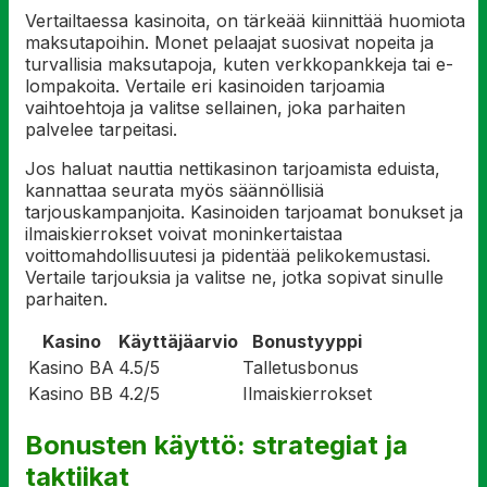
Vertailtaessa kasinoita, on tärkeää kiinnittää huomiota
maksutapoihin. Monet pelaajat suosivat nopeita ja
turvallisia maksutapoja, kuten verkkopankkeja tai e-
lompakoita. Vertaile eri kasinoiden tarjoamia
vaihtoehtoja ja valitse sellainen, joka parhaiten
palvelee tarpeitasi.
Jos haluat nauttia nettikasinon tarjoamista eduista,
kannattaa seurata myös säännöllisiä
tarjouskampanjoita. Kasinoiden tarjoamat bonukset ja
ilmaiskierrokset voivat moninkertaistaa
voittomahdollisuutesi ja pidentää pelikokemustasi.
Vertaile tarjouksia ja valitse ne, jotka sopivat sinulle
parhaiten.
Kasino
Käyttäjäarvio
Bonustyyppi
Kasino BA
4.5/5
Talletusbonus
Kasino BB
4.2/5
Ilmaiskierrokset
Bonusten käyttö: strategiat ja
taktiikat