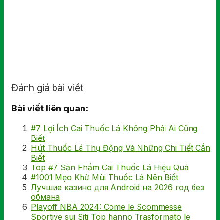
Đánh giá bài viết
Bài viết liên quan:
#7 Lợi Ích Cai Thuốc Lá Không Phải Ai Cũng
Biết
Hút Thuốc Lá Thụ Động Và Những Chi Tiết Cần
Biết
Top #7 Sản Phẩm Cai Thuốc Lá Hiệu Quả
#1001 Mẹo Khử Mùi Thuốc Lá Nên Biết
Лучшие казино для Android на 2026 год без
обмана
Playoff NBA 2024: Come le Scommesse
Sportive sui Siti Top hanno Trasformato le