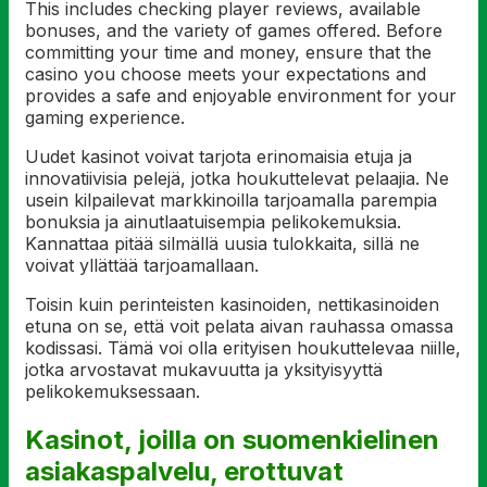
This includes checking player reviews, available
bonuses, and the variety of games offered. Before
committing your time and money, ensure that the
casino you choose meets your expectations and
provides a safe and enjoyable environment for your
gaming experience.
Uudet kasinot voivat tarjota erinomaisia etuja ja
innovatiivisia pelejä, jotka houkuttelevat pelaajia. Ne
usein kilpailevat markkinoilla tarjoamalla parempia
bonuksia ja ainutlaatuisempia pelikokemuksia.
Kannattaa pitää silmällä uusia tulokkaita, sillä ne
voivat yllättää tarjoamallaan.
Toisin kuin perinteisten kasinoiden, nettikasinoiden
etuna on se, että voit pelata aivan rauhassa omassa
kodissasi. Tämä voi olla erityisen houkuttelevaa niille,
jotka arvostavat mukavuutta ja yksityisyyttä
pelikokemuksessaan.
Kasinot, joilla on suomenkielinen
asiakaspalvelu, erottuvat