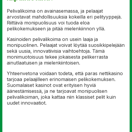
Pelivalikoima on avainasemassa, ja pelaajat
arvostavat mahdollisuuksia kokeilla eri pelityyppejä.
Riittävä monipuolisuus voi tuoda eloa
pelikokemukseen ja pitää mielenkiinnon yllä.
Kasinoiden pelivalikoima on usein laaja ja
monipuolinen. Pelaajat voivat löytää suosikkipelejään
sekä uusia, innovatiivisia vaihtoehtoja. Tämä
monimuotoisuus tekee jokaisesta pelikerrasta
ainutlaatuisen ja mielenkiintoisen.
Yhteenvetona voidaan todeta, että paras nettikasino
tarjoaa pelaajilleen erinomaisen pelikokemuksen.
Suomalaiset kasinot ovat erityisen hyviä
äänestämisessä, ja ne tarjoavat monipuolisen
pelivalikoiman, joka kattaa niin klassiset pelit kuin
uudet innovaatiot.