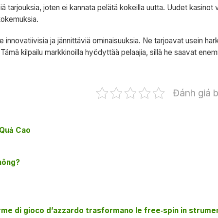
isiä tarjouksia, joten ei kannata pelätä kokeilla uutta. Uudet kasinot 
likokemuksia.
 innovatiivisia ja jännittäviä ominaisuuksia. Ne tarjoavat usein hark
. Tämä kilpailu markkinoilla hyödyttää pelaajia, sillä he saavat en
Đánh giá b
 Quả Cao
Không?
e di gioco d’azzardo trasformano le free‑spin in strumen