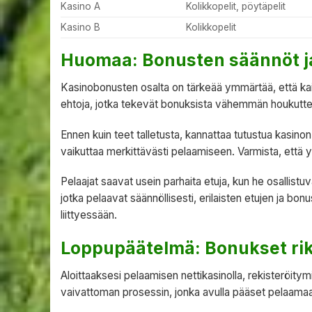
Kasino A
Kolikkopelit, pöytäpelit
Kasino B
Kolikkopelit
Huomaa: Bonusten säännöt j
Kasinobonusten osalta on tärkeää ymmärtää, että kaikki 
ehtoja, jotka tekevät bonuksista vähemmän houkuttelev
Ennen kuin teet talletusta, kannattaa tutustua kasinon
vaikuttaa merkittävästi pelaamiseen. Varmista, että 
Pelaajat saavat usein parhaita etuja, kun he osallistuv
jotka pelaavat säännöllisesti, erilaisten etujen ja bon
liittyessään.
Loppupäätelmä: Bonukset rik
Aloittaaksesi pelaamisen nettikasinolla, rekisteröity
vaivattoman prosessin, jonka avulla pääset pelaamaan