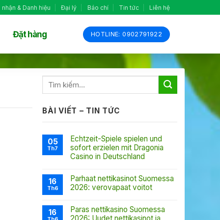
 nhận & Danh hiệu
Đại lý
Báo chí
Tin tức
Liên hệ
Đặt hàng
HOTLINE: 0902791922
BÀI VIẾT – TIN TỨC
Echtzeit-Spiele spielen und
05
sofort erzielen mit Dragonia
Th7
Casino in Deutschland
Parhaat nettikasinot Suomessa
16
2026: verovapaat voitot
Th6
Paras nettikasino Suomessa
16
2026: Uudet nettikasinot ja
Th6