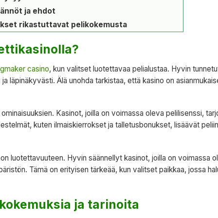
ännöt ja ehdot
set rikastuttavat pelikokemusta
ettikasinolla?
ngmaker casino
, kun valitset luotettavaa pelialustaa. Hyvin tunnetut
ti ja läpinäkyvästi. Älä unohda tarkistaa, että kasino on asianmukais
 ominaisuuksien. Kasinot, joilla on voimassa oleva pelilisenssi, tar
rjestelmät, kuten ilmaiskierrokset ja talletusbonukset, lisäävät pelii
inon luotettavuuteen. Hyvin säännellyt kasinot, joilla on voimassa o
 ympäristön. Tämä on erityisen tärkeää, kun valitset paikkaa, jossa hal
kokemuksia ja tarinoita