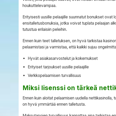
houkuttelevampaa.
Erityisesti uusille pelaajille suunnatut bonukset ovat 
ensitalletusbonuksia, jotka voivat tuplata pelaajan a
tutustua erilaisiin peleihin.
Ennen kuin teet talletuksen, on hyvä tarkistaa kasino
pelaamistasi ja varmistaa, että kaikki sujuu ongelmitt
Hyvät asiakasarvostelut ja kokemukset
Erityiset tarjoukset uusille pelaajille
Verkkopelaamisen turvallisuus
Miksi lisenssi on tärkeä nett
Ennen kuin aloitat pelaamisen uudella nettikasinolla, 
on hyvä ymmärtää ennen talletusta.
Maksutapojen turvallisuus kannattaa aina tarkistaa enn