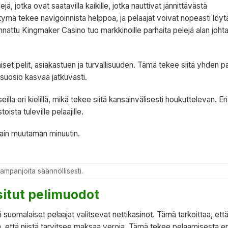
, jotka ovat saatavilla kaikille, jotka nauttivat jännittävästä
tymä tekee navigoinnista helppoa, ja pelaajat voivat nopeasti löyt
uunnattu Kingmaker Casino tuo markkinoille parhaita pelejä alan johta
et pelit, asiakastuen ja turvallisuuden. Tämä tekee siitä yhden p
suosio kasvaa jatkuvasti.
illa eri kielillä, mikä tekee siitä kansainvälisesti houkuttelevan. Eri
oista tuleville pelaajille.
vain muutaman minuutin.
kampanjoita säännöllisesti.
itut pelimuodot
suomalaiset pelaajat valitsevat nettikasinot. Tämä tarkoittaa, että
an, että niistä tarvitsee maksaa veroja. Tämä tekee pelaamisesta en