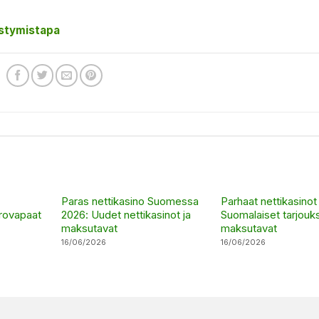
estymistapa
Paras nettikasino Suomessa
Parhaat nettikasinot
rovapaat
2026: Uudet nettikasinot ja
Suomalaiset tarjouks
maksutavat
maksutavat
16/06/2026
16/06/2026