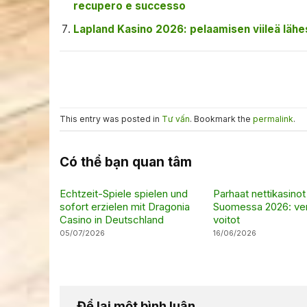
recupero e successo
Lapland Kasino 2026: pelaamisen viileä läh
This entry was posted in
Tư vấn
. Bookmark the
permalink
.
Có thể bạn quan tâm
Echtzeit-Spiele spielen und
Parhaat nettikasinot
sofort erzielen mit Dragonia
Suomessa 2026: ve
Casino in Deutschland
voitot
05/07/2026
16/06/2026
Để lại một bình luận