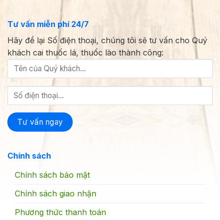
Tư vấn miễn phí 24/7
Hãy để lại Số điện thoại, chúng tôi sẽ tư vấn cho Quý
khách cai thuốc lá, thuốc lào thành công:
Chính sách
Chính sách bảo mật
Chính sách giao nhận
Phương thức thanh toán