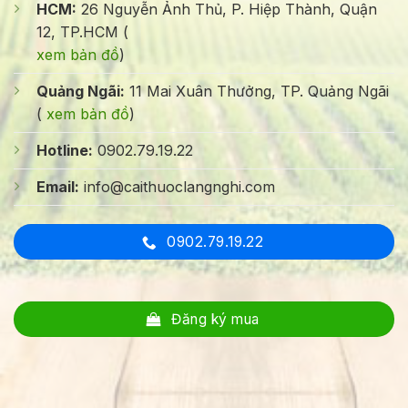
HCM:
26 Nguyễn Ảnh Thủ, P. Hiệp Thành, Quận
12, TP.HCM (
xem bản đồ
)
Quảng Ngãi:
11 Mai Xuân Thưởng, TP. Quảng Ngãi
(
xem bản đồ
)
Hotline:
0902.79.19.22
Email:
info@caithuoclangnghi.com
0902.79.19.22
Đăng ký mua