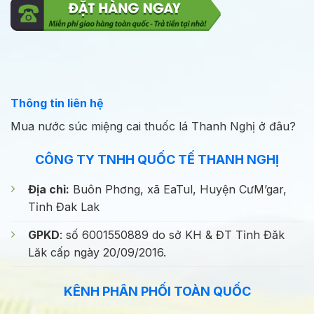
Thông tin liên hệ
Mua nước súc miệng cai thuốc lá Thanh Nghị ở đâu?
CÔNG TY TNHH QUỐC TẾ THANH NGHỊ
Địa chỉ:
Buôn Phơng, xã EaTul, Huyện CưM’gar,
Tỉnh Đak Lak
GPKD
: số 6001550889 do sở KH & ĐT Tỉnh Đăk
Lăk cấp ngày 20/09/2016.
KÊNH PHÂN PHỐI TOÀN QUỐC