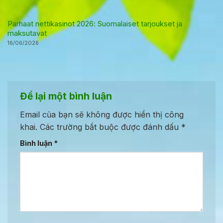
Parhaat nettikasinot 2026: Suomalaiset tarjoukset ja
maksutavat
16/06/2026
Để lại một bình luận
Email của bạn sẽ không được hiển thị công
khai.
Các trường bắt buộc được đánh dấu
*
Bình luận
*