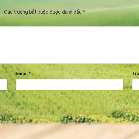
i.
Các trường bắt buộc được đánh dấu
*
Email
*
Tr