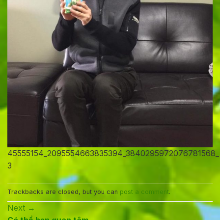
45555154_2095554663835394_3840295972076781568_
3
Trackbacks are closed, but you can
post a comment
.
Next
→
Có thể bạn quan tâm