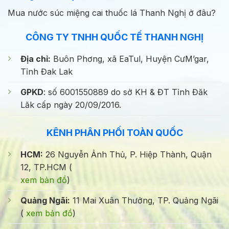
Mua nước súc miệng cai thuốc lá Thanh Nghị ở đâu?
CÔNG TY TNHH QUỐC TẾ THANH NGHỊ
Địa chỉ:
Buôn Phơng, xã EaTul, Huyện CưM’gar,
Tỉnh Đak Lak
GPKD
: số 6001550889 do sở KH & ĐT Tỉnh Đăk
Lăk cấp ngày 20/09/2016.
KÊNH PHÂN PHỐI TOÀN QUỐC
HCM:
26 Nguyễn Ảnh Thủ, P. Hiệp Thành, Quận
12, TP.HCM (
xem bản đồ
)
Quảng Ngãi:
11 Mai Xuân Thưởng, TP. Quảng Ngãi
(
xem bản đồ
)