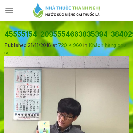
Skip
to
content
45555154_2095554663835394_38402
Published
21/11/2018
at
720 × 960
in
Khách hàng chia
sẻ