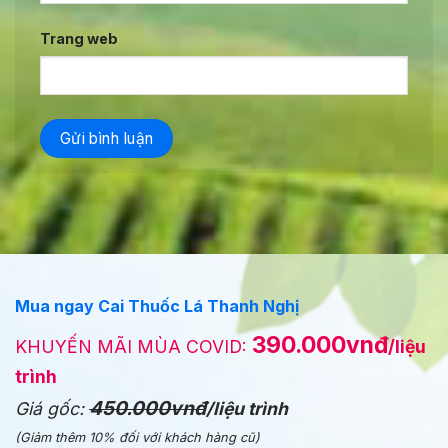
Trang web
Mua ngay Cai Thuốc Lá Thanh Nghị
390.000vnđ
KHUYẾN MÃI MÙA COVID:
/liệu
trình
450.000vnđ
Giá gốc:
/liệu trình
(Giảm thêm 10% đối với khách hàng cũ)