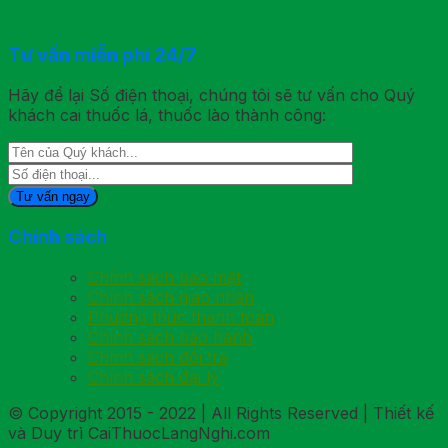
Tư vấn miễn phí 24/7
Hãy để lại Số điện thoại, chúng tôi sẽ tư vấn cho Quý
khách cai thuốc lá, thuốc lào thành công:
Chính sách
Chính sách bảo mật
Chính sách giao nhận
Phương thức thanh toán
Chính sách bảo hành
Chính sách đổi trả
Chính sách đại lý
© Copyright 2015 - 2022 | All Rights Reserved | Thiết kế
và Duy trì CaiThuocLangNghi.com