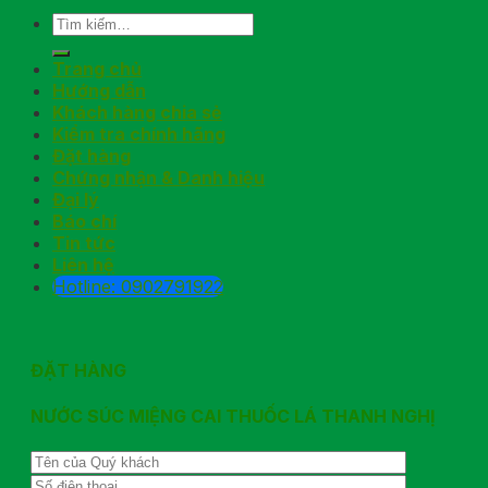
Trang chủ
Hướng dẫn
Khách hàng chia sẻ
Kiểm tra chính hãng
Đặt hàng
Chứng nhận & Danh hiệu
Đại lý
Báo chí
Tin tức
Liên hệ
Hotline: 0902791922
ĐẶT HÀNG
NƯỚC SÚC MIỆNG CAI THUỐC LÁ THANH NGHỊ