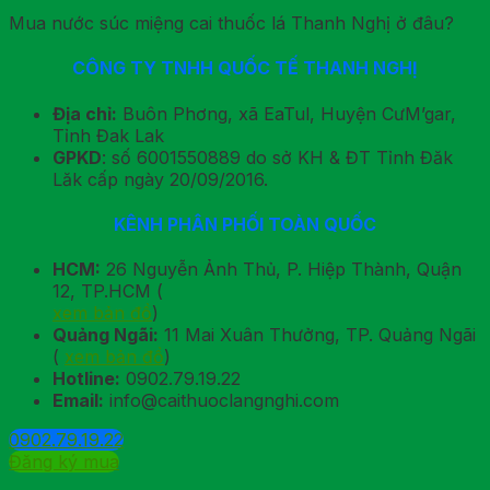
Mua nước súc miệng cai thuốc lá Thanh Nghị ở đâu?
CÔNG TY TNHH QUỐC TẾ THANH NGHỊ
Địa chỉ:
Buôn Phơng, xã EaTul, Huyện CưM’gar,
Tỉnh Đak Lak
GPKD
: số 6001550889 do sở KH & ĐT Tỉnh Đăk
Lăk cấp ngày 20/09/2016.
KÊNH PHÂN PHỐI TOÀN QUỐC
HCM:
26 Nguyễn Ảnh Thủ, P. Hiệp Thành, Quận
12, TP.HCM (
xem bản đồ
)
Quảng Ngãi:
11 Mai Xuân Thưởng, TP. Quảng Ngãi
(
xem bản đồ
)
Hotline:
0902.79.19.22
Email:
info@caithuoclangnghi.com
0902.79.19.22
Đăng ký mua