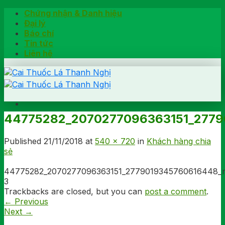
Skip
Chứng nhận & Danh hiệu
to
Đại lý
content
Báo chí
Tin tức
Liên hệ
44775282_2070277096363151_277
Trang chủ
Hướng dẫn
Published
21/11/2018
at
540 × 720
in
Khách hàng chia
Khách hàng chia sẻ
sẻ
Kiểm tra chính hãng
Đặt hàng
44775282_2070277096363151_2779019345760616448_
Hotline: 0902791922
3
Trackbacks are closed, but you can
post a comment
.
←
Previous
Next
→