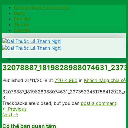
Skip
Chứng nhận & Danh hiệu
to
Đại lý
content
Báo chí
Tin tức
Liên hệ
32078887_1819828988074631_237
Trang chủ
Hướng dẫn
Published
21/11/2018
at
720 × 960
in
Khách hàng chia sẻ
Khách hàng chia sẻ
Kiểm tra chính hãng
32078887_1819828988074631_2373523451756412928_n
Đặt hàng
3
Hotline: 0902791922
Trackbacks are closed, but you can
post a comment
.
←
Previous
Next
→
Có thể bạn quan tâm