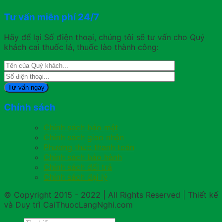
Tư vấn miễn phí 24/7
Hãy để lại Số điện thoại, chúng tôi sẽ tư vấn cho Quý
khách cai thuốc lá, thuốc lào thành công:
Chính sách
Chính sách bảo mật
Chính sách giao nhận
Phương thức thanh toán
Chính sách bảo hành
Chính sách đổi trả
Chính sách đại lý
© Copyright 2015 - 2022 | All Rights Reserved | Thiết kế
và Duy trì CaiThuocLangNghi.com