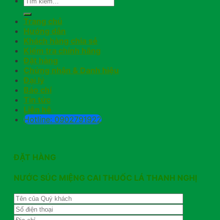
Trang chủ
Hướng dẫn
Khách hàng chia sẻ
Kiểm tra chính hãng
Đặt hàng
Chứng nhận & Danh hiệu
Đại lý
Báo chí
Tin tức
Liên hệ
Hotline: 0902791922
ĐẶT HÀNG
NƯỚC SÚC MIỆNG CAI THUỐC LÁ THANH NGHỊ