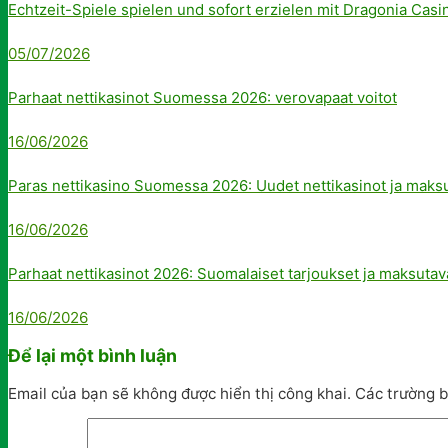
Echtzeit-Spiele spielen und sofort erzielen mit Dragonia Casi
05/07/2026
Parhaat nettikasinot Suomessa 2026: verovapaat voitot
16/06/2026
Paras nettikasino Suomessa 2026: Uudet nettikasinot ja maks
16/06/2026
Parhaat nettikasinot 2026: Suomalaiset tarjoukset ja maksutav
16/06/2026
Để lại một bình luận
Email của bạn sẽ không được hiển thị công khai.
Các trường 