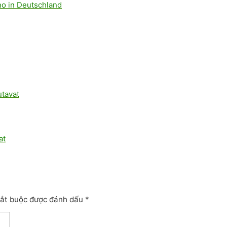
no in Deutschland
utavat
at
bắt buộc được đánh dấu
*