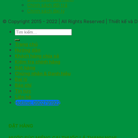
Chính sách đổi trả
Chính sách đại lý
© Copyright 2015 - 2022 | All Rights Reserved | Thiết kế và
Trang chủ
Hướng dẫn
Khách hàng chia sẻ
Kiểm tra chính hãng
Đặt hàng
Chứng nhận & Danh hiệu
Đại lý
Báo chí
Tin tức
Liên hệ
Hotline: 0902791922
ĐẶT HÀNG
NƯỚC SÚC MIỆNG CAI THUỐC LÁ THANH NGHỊ