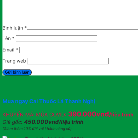
Bình luận
*
Tên
*
Email
*
Trang web
Mua ngay Cai Thuốc Lá Thanh Nghị
390.000vnđ
KHUYẾN MÃI MÙA COVID:
/liệu trình
450.000vnđ
Giá gốc:
/liệu trình
(Giảm thêm 10% đối với khách hàng cũ)