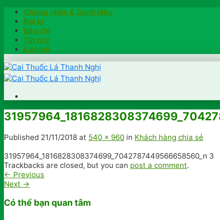
Skip
Chứng nhận & Danh hiệu
to
Đại lý
content
Báo chí
Tin tức
Liên hệ
Trang chủ
31957964_1816828308374699_7042
Hướng dẫn
Khách hàng chia sẻ
Published
21/11/2018
at
540 × 960
in
Khách hàng chia sẻ
Kiểm tra chính hãng
Đặt hàng
31957964_1816828308374699_7042787449566658560_n 3
Trackbacks are closed, but you can
post a comment
.
Hotline: 0902791922
←
Previous
Next
→
Có thể bạn quan tâm