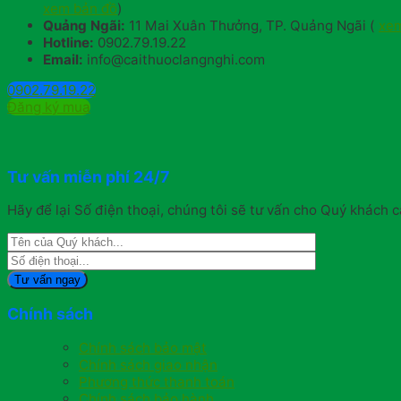
xem bản đồ
)
Quảng Ngãi:
11 Mai Xuân Thưởng, TP. Quảng Ngãi (
xem
Hotline:
0902.79.19.22
Email:
info@caithuoclangnghi.com
0902.79.19.22
Đăng ký mua
Tư vấn miễn phí 24/7
Hãy để lại Số điện thoại, chúng tôi sẽ tư vấn cho Quý khách c
Chính sách
Chính sách bảo mật
Chính sách giao nhận
Phương thức thanh toán
Chính sách bảo hành