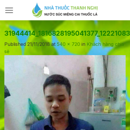
Skip
to
content
31944414_1816828195041377_1222108
Published
21/11/2018
at
540 × 720
in
Khách hàng chia
sẻ