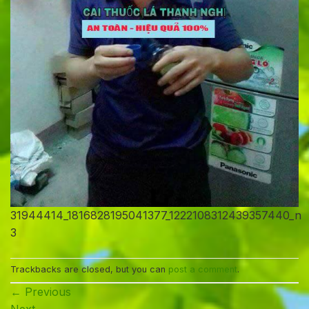
31944414_1816828195041377_1222108312439357440_n
3
Trackbacks are closed, but you can
post a comment
.
←
Previous
Next
→