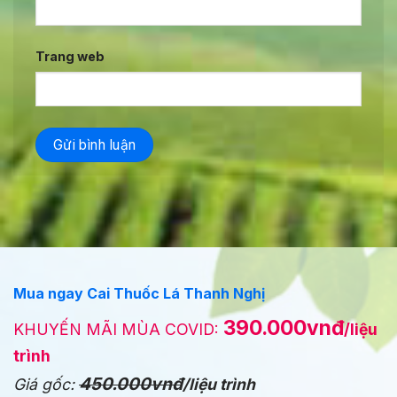
Trang web
Mua ngay Cai Thuốc Lá Thanh Nghị
390.000vnđ
KHUYẾN MÃI MÙA COVID:
/liệu
trình
450.000vnđ
Giá gốc:
/liệu trình