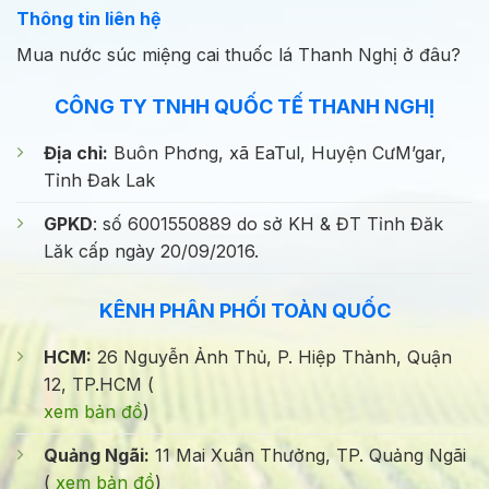
Thông tin liên hệ
Mua nước súc miệng cai thuốc lá Thanh Nghị ở đâu?
CÔNG TY TNHH QUỐC TẾ THANH NGHỊ
Địa chỉ:
Buôn Phơng, xã EaTul, Huyện CưM’gar,
Tỉnh Đak Lak
GPKD
: số 6001550889 do sở KH & ĐT Tỉnh Đăk
Lăk cấp ngày 20/09/2016.
KÊNH PHÂN PHỐI TOÀN QUỐC
HCM:
26 Nguyễn Ảnh Thủ, P. Hiệp Thành, Quận
12, TP.HCM (
xem bản đồ
)
Quảng Ngãi:
11 Mai Xuân Thưởng, TP. Quảng Ngãi
(
xem bản đồ
)