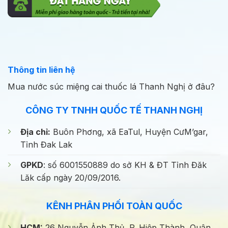
Thông tin liên hệ
Mua nước súc miệng cai thuốc lá Thanh Nghị ở đâu?
CÔNG TY TNHH QUỐC TẾ THANH NGHỊ
Địa chỉ:
Buôn Phơng, xã EaTul, Huyện CưM’gar,
Tỉnh Đak Lak
GPKD
: số 6001550889 do sở KH & ĐT Tỉnh Đăk
Lăk cấp ngày 20/09/2016.
KÊNH PHÂN PHỐI TOÀN QUỐC
HCM:
26 Nguyễn Ảnh Thủ, P. Hiệp Thành, Quận