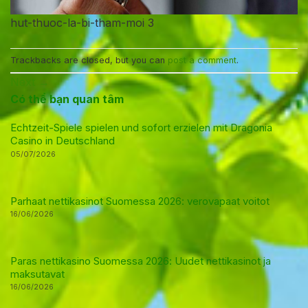
hut-thuoc-la-bi-tham-moi 3
Trackbacks are closed, but you can
post a comment
.
Next
→
Có thể bạn quan tâm
Echtzeit-Spiele spielen und sofort erzielen mit Dragonia
Casino in Deutschland
05/07/2026
Parhaat nettikasinot Suomessa 2026: verovapaat voitot
16/06/2026
Paras nettikasino Suomessa 2026: Uudet nettikasinot ja
maksutavat
16/06/2026