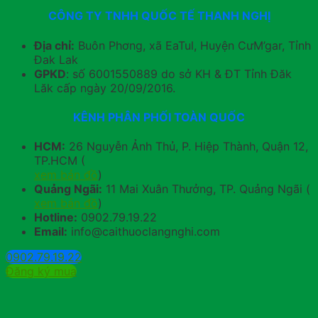
CÔNG TY TNHH QUỐC TẾ THANH NGHỊ
Địa chỉ:
Buôn Phơng, xã EaTul, Huyện CưM’gar, Tỉnh
Đak Lak
GPKD
: số 6001550889 do sở KH & ĐT Tỉnh Đăk
Lăk cấp ngày 20/09/2016.
KÊNH PHÂN PHỐI TOÀN QUỐC
HCM:
26 Nguyễn Ảnh Thủ, P. Hiệp Thành, Quận 12,
TP.HCM (
xem bản đồ
)
Quảng Ngãi:
11 Mai Xuân Thưởng, TP. Quảng Ngãi (
xem bản đồ
)
Hotline:
0902.79.19.22
Email:
info@caithuoclangnghi.com
0902.79.19.22
Đăng ký mua