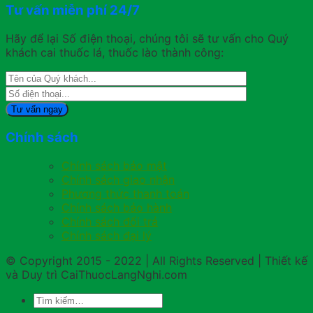
Tư vấn miễn phí 24/7
Hãy để lại Số điện thoại, chúng tôi sẽ tư vấn cho Quý
khách cai thuốc lá, thuốc lào thành công:
Chính sách
Chính sách bảo mật
Chính sách giao nhận
Phương thức thanh toán
Chính sách bảo hành
Chính sách đổi trả
Chính sách đại lý
© Copyright 2015 - 2022 | All Rights Reserved | Thiết kế
và Duy trì CaiThuocLangNghi.com