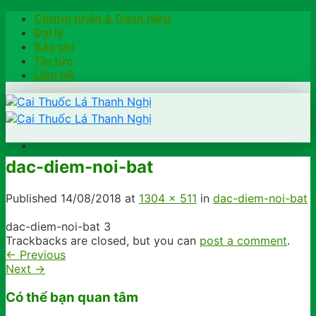
Skip
Chứng nhận & Danh hiệu
to
Đại lý
content
Báo chí
Tin tức
Liên hệ
dac-diem-noi-bat
Trang chủ
Hướng dẫn
Published
14/08/2018
at
1304 × 511
in
dac-diem-noi-bat
Khách hàng chia sẻ
Kiểm tra chính hãng
dac-diem-noi-bat 3
Đặt hàng
Trackbacks are closed, but you can
post a comment
.
Hotline: 0902791922
←
Previous
Next
→
Có thể bạn quan tâm