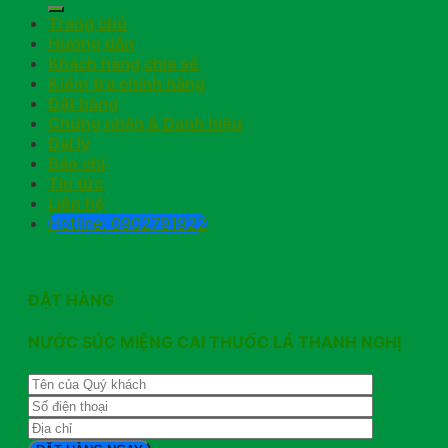
Trang chủ
Hướng dẫn
Khách hàng chia sẻ
Kiểm tra chính hãng
Đặt hàng
Chứng nhận & Danh hiệu
Đại lý
Báo chí
Tin tức
Liên hệ
Hotline: 0902791922
ĐẶT HÀNG
NƯỚC SÚC MIỆNG CAI THUỐC LÁ THANH NGHỊ